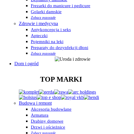
Frezarki do manicure i pedicure
Golarki damskie
Zobacz pozostałe
Zdrowie i medycyna
Antykoncepcja i seks
Apteczki
Pojemniki na leki
Preparaty do dezynfekcji dłoni
Zobacz pozostałe
Dom i ogród
TOP MARKI
Budowa i remont
Akcesoria budowlane
Armatura
Drabiny domowe
Drzwi i ościeżnice
Zobacz pozostałe