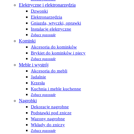
Elektryczne i elektronarzędzia
Dzwonki
Elektronarzędzia
Gniazda, wtyczki, oprawki
Instalacje elektryczne
Zobacz pozostałe
Kominki
Akcesoria do kominków
Brykiet do kominków i piecy
Zobacz pozostałe
Meble i wystrój
Akcesoria do mebli
Jadalnie
Krzesła
Kuchnia i meble kuchenne
Zobacz pozostałe
Nagrobki
Dekoracje nagrobne
Podstawki pod znicze
Wazony nagrobne
Wkłady do zniczy
Zobacz pozostałe