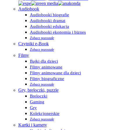
Audiobook
Audiobooki biografie
Audiobooki dramat
Audiobooki edukacja
Audiobooki ekonomia i biznes
Zobacz pozostałe
Czytniki e-Book
Zobacz pozostałe
Filmy
Bajki dla dzieci
Filmy animowane
Filmy animowane dla dzieci
Filmy biograficzne
Zobacz pozostałe
Gry, breloczki, puzzle
Breloczki
Gaming
Gry
Kolekcjonerskie
Zobacz pozostałe
Kartki i karnety