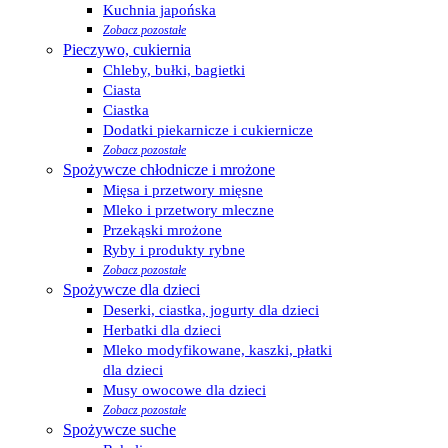
Kuchnia japońska
Zobacz pozostałe
Pieczywo, cukiernia
Chleby, bułki, bagietki
Ciasta
Ciastka
Dodatki piekarnicze i cukiernicze
Zobacz pozostałe
Spożywcze chłodnicze i mrożone
Mięsa i przetwory mięsne
Mleko i przetwory mleczne
Przekąski mrożone
Ryby i produkty rybne
Zobacz pozostałe
Spożywcze dla dzieci
Deserki, ciastka, jogurty dla dzieci
Herbatki dla dzieci
Mleko modyfikowane, kaszki, płatki
dla dzieci
Musy owocowe dla dzieci
Zobacz pozostałe
Spożywcze suche