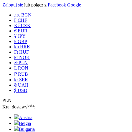
Zaloguj się
lub połącz z
Facebook
Google
лв. BGN
₣ CHF
Kč CZK
€ EUR
¥ JPY
£ GBP
kn HRK
Ft HUF
kr NOK
zł PLN
L RON
₽ RUB
kr SEK
₴ UAH
$ USD
PLN
beta
Kraj dostawy
:
Austria
Belgia
Bułgaria