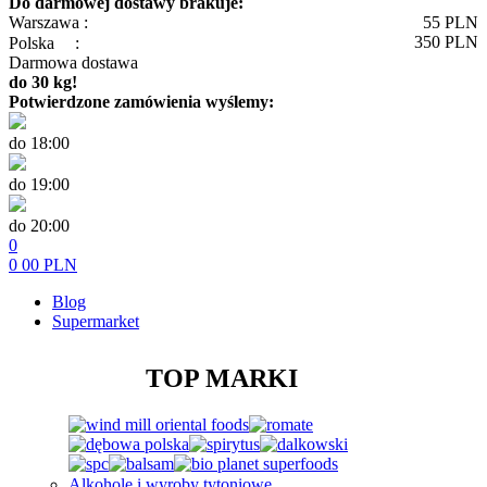
Do darmowej dostawy brakuje:
Warszawa :
55
PLN
350
PLN
Polska
:
Darmowa dostawa
do 30 kg!
Potwierdzone zamówienia wyślemy:
do 18:00
do 19:00
do 20:00
0
0
00
PLN
Blog
Supermarket
TOP MARKI
Alkohole i wyroby tytoniowe