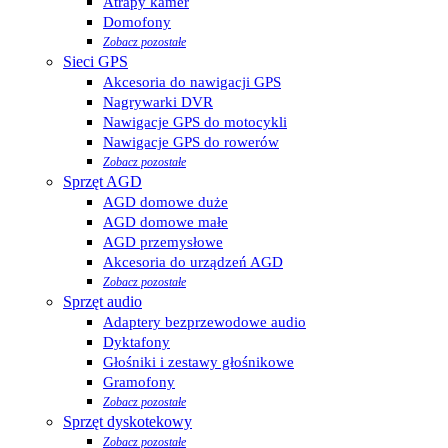
Atrapy kamer
Domofony
Zobacz pozostałe
Sieci GPS
Akcesoria do nawigacji GPS
Nagrywarki DVR
Nawigacje GPS do motocykli
Nawigacje GPS do rowerów
Zobacz pozostałe
Sprzęt AGD
AGD domowe duże
AGD domowe małe
AGD przemysłowe
Akcesoria do urządzeń AGD
Zobacz pozostałe
Sprzęt audio
Adaptery bezprzewodowe audio
Dyktafony
Głośniki i zestawy głośnikowe
Gramofony
Zobacz pozostałe
Sprzęt dyskotekowy
Zobacz pozostałe