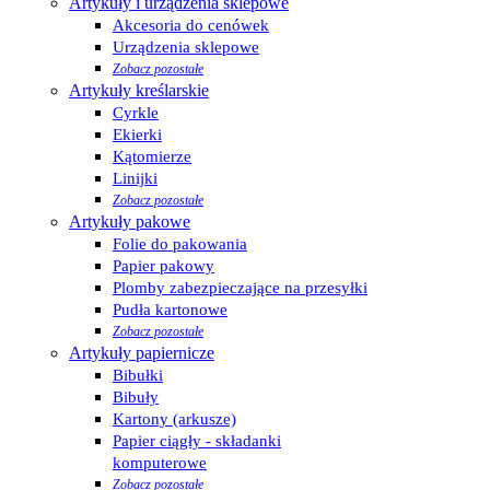
Artykuły i urządzenia sklepowe
Akcesoria do cenówek
Urządzenia sklepowe
Zobacz pozostałe
Artykuły kreślarskie
Cyrkle
Ekierki
Kątomierze
Linijki
Zobacz pozostałe
Artykuły pakowe
Folie do pakowania
Papier pakowy
Plomby zabezpieczające na przesyłki
Pudła kartonowe
Zobacz pozostałe
Artykuły papiernicze
Bibułki
Bibuły
Kartony (arkusze)
Papier ciągły - składanki
komputerowe
Zobacz pozostałe