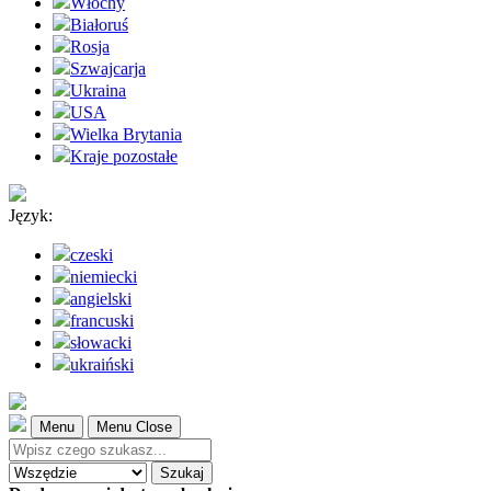
Włochy
Białoruś
Rosja
Szwajcarja
Ukraina
USA
Wielka Brytania
Kraje pozostałe
Język:
czeski
niemiecki
angielski
francuski
słowacki
ukraiński
Menu
Menu Close
Szukaj