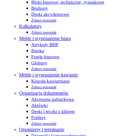
Bloki biurowe, techniczne, rysunkowe
Bruliony
Druki akcydensowe
Zobacz pozostałe
Kalkulatory
Zobacz pozostałe
Meble i wyposażenie biura
Artykuły BHP
Biurka
Fotele biurowe
Globusy
Zobacz pozostałe
Meble i wyposażenie kawiarni
Krzesła kawiarniane
Zobacz pozostałe
Organizacja dokumentów
Akcesoria nabiurkowe
Aktówki
Deski i teczki z klipem
Foldery
Zobacz pozostałe
Organizery i terminarze
Dzienniki korespondencyjne