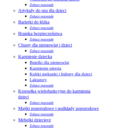
Zobacz pozostałe
Artykuły do snu dla dzieci
Zobacz pozostałe
Barierki do łóżka
Zobacz pozostałe
Bramka bezpieczeństwa
Zobacz pozostałe
Chusty dla niemowląt i dzieci
Zobacz pozostałe
Karmienie dziecka
Butelki dla niemowląt
Karmienie piersią
Kubki niekapki i bidony dla dzieci
Laktatory
Zobacz pozostałe
Krzesełka wielofunkcyjne do karmienia
dzieci
Zobacz pozostałe
Majtki poporodowe i podkłady poporodowe
Zobacz pozostałe
Mebelki dziecięce
Zobacz pozostałe