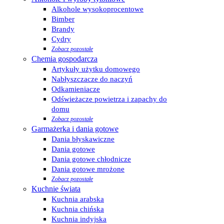
Alkohole wysokoprocentowe
Bimber
Brandy
Cydry
Zobacz pozostałe
Chemia gospodarcza
Artykuły użytku domowego
Nabłyszczacze do naczyń
Odkamieniacze
Odświeżacze powietrza i zapachy do
domu
Zobacz pozostałe
Garmażerka i dania gotowe
Dania błyskawiczne
Dania gotowe
Dania gotowe chłodnicze
Dania gotowe mrożone
Zobacz pozostałe
Kuchnie świata
Kuchnia arabska
Kuchnia chińska
Kuchnia indyjska