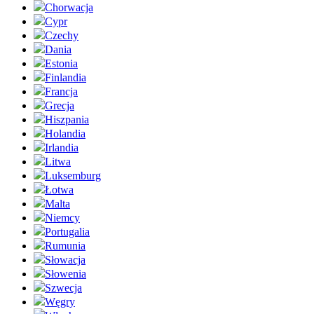
Chorwacja
Cypr
Czechy
Dania
Estonia
Finlandia
Francja
Grecja
Hiszpania
Holandia
Irlandia
Litwa
Luksemburg
Łotwa
Malta
Niemcy
Portugalia
Rumunia
Słowacja
Słowenia
Szwecja
Węgry