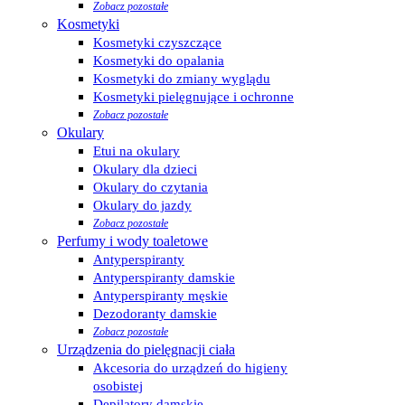
Zobacz pozostałe
Kosmetyki
Kosmetyki czyszczące
Kosmetyki do opalania
Kosmetyki do zmiany wyglądu
Kosmetyki pielęgnujące i ochronne
Zobacz pozostałe
Okulary
Etui na okulary
Okulary dla dzieci
Okulary do czytania
Okulary do jazdy
Zobacz pozostałe
Perfumy i wody toaletowe
Antyperspiranty
Antyperspiranty damskie
Antyperspiranty męskie
Dezodoranty damskie
Zobacz pozostałe
Urządzenia do pielęgnacji ciała
Akcesoria do urządzeń do higieny
osobistej
Depilatory damskie