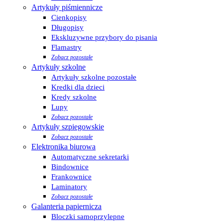
Artykuły piśmiennicze
Cienkopisy
Długopisy
Ekskluzywne przybory do pisania
Flamastry
Zobacz pozostałe
Artykuły szkolne
Artykuły szkolne pozostałe
Kredki dla dzieci
Kredy szkolne
Lupy
Zobacz pozostałe
Artykuły szpiegowskie
Zobacz pozostałe
Elektronika biurowa
Automatyczne sekretarki
Bindownice
Frankownice
Laminatory
Zobacz pozostałe
Galanteria papiernicza
Bloczki samoprzylepne