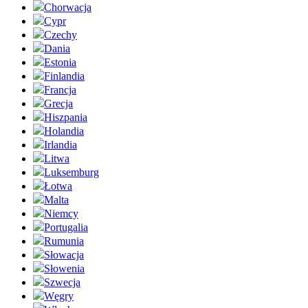
Chorwacja
Cypr
Czechy
Dania
Estonia
Finlandia
Francja
Grecja
Hiszpania
Holandia
Irlandia
Litwa
Luksemburg
Łotwa
Malta
Niemcy
Portugalia
Rumunia
Słowacja
Słowenia
Szwecja
Węgry