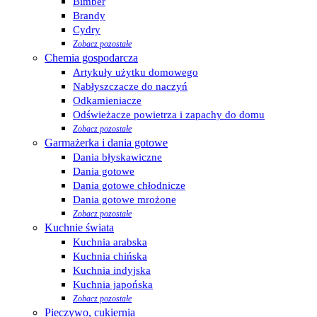
Bimber
Brandy
Cydry
Zobacz pozostałe
Chemia gospodarcza
Artykuły użytku domowego
Nabłyszczacze do naczyń
Odkamieniacze
Odświeżacze powietrza i zapachy do domu
Zobacz pozostałe
Garmażerka i dania gotowe
Dania błyskawiczne
Dania gotowe
Dania gotowe chłodnicze
Dania gotowe mrożone
Zobacz pozostałe
Kuchnie świata
Kuchnia arabska
Kuchnia chińska
Kuchnia indyjska
Kuchnia japońska
Zobacz pozostałe
Pieczywo, cukiernia