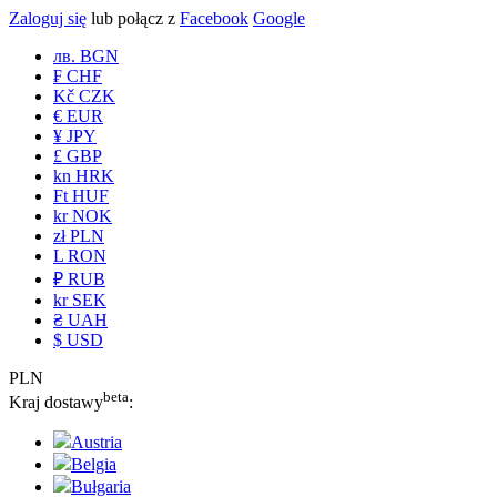
Zaloguj się
lub połącz z
Facebook
Google
лв. BGN
₣ CHF
Kč CZK
€ EUR
¥ JPY
£ GBP
kn HRK
Ft HUF
kr NOK
zł PLN
L RON
₽ RUB
kr SEK
₴ UAH
$ USD
PLN
beta
Kraj dostawy
:
Austria
Belgia
Bułgaria