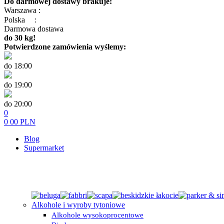
Do darmowej dostawy brakuje:
Warszawa :
Polska
:
Darmowa dostawa
do 30 kg!
Potwierdzone zamówienia wyślemy:
do 18:00
do 19:00
do 20:00
0
0
00
PLN
Blog
Supermarket
Alkohole i wyroby tytoniowe
Alkohole wysokoprocentowe