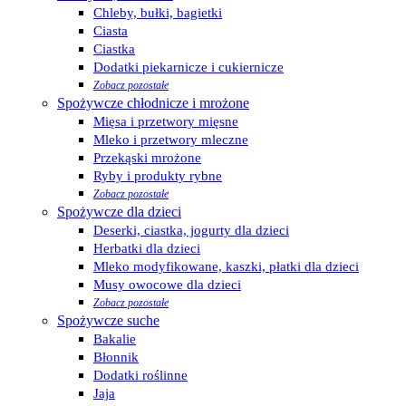
Chleby, bułki, bagietki
Ciasta
Ciastka
Dodatki piekarnicze i cukiernicze
Zobacz pozostałe
Spożywcze chłodnicze i mrożone
Mięsa i przetwory mięsne
Mleko i przetwory mleczne
Przekąski mrożone
Ryby i produkty rybne
Zobacz pozostałe
Spożywcze dla dzieci
Deserki, ciastka, jogurty dla dzieci
Herbatki dla dzieci
Mleko modyfikowane, kaszki, płatki dla dzieci
Musy owocowe dla dzieci
Zobacz pozostałe
Spożywcze suche
Bakalie
Błonnik
Dodatki roślinne
Jaja