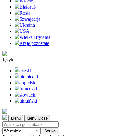
Włochy
Białoruś
Rosja
Szwajcarja
Ukraina
USA
Wielka Brytania
Kraje pozostałe
Język:
czeski
niemiecki
angielski
francuski
słowacki
ukraiński
Menu
Menu Close
Szukaj