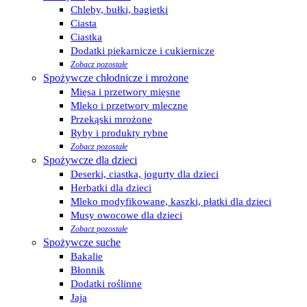
Chleby, bułki, bagietki
Ciasta
Ciastka
Dodatki piekarnicze i cukiernicze
Zobacz pozostałe
Spożywcze chłodnicze i mrożone
Mięsa i przetwory mięsne
Mleko i przetwory mleczne
Przekąski mrożone
Ryby i produkty rybne
Zobacz pozostałe
Spożywcze dla dzieci
Deserki, ciastka, jogurty dla dzieci
Herbatki dla dzieci
Mleko modyfikowane, kaszki, płatki dla dzieci
Musy owocowe dla dzieci
Zobacz pozostałe
Spożywcze suche
Bakalie
Błonnik
Dodatki roślinne
Jaja