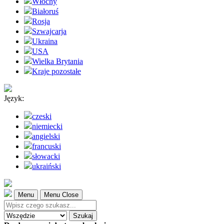
Włochy
Białoruś
Rosja
Szwajcarja
Ukraina
USA
Wielka Brytania
Kraje pozostałe
Język:
czeski
niemiecki
angielski
francuski
słowacki
ukraiński
Menu
Menu Close
Szukaj