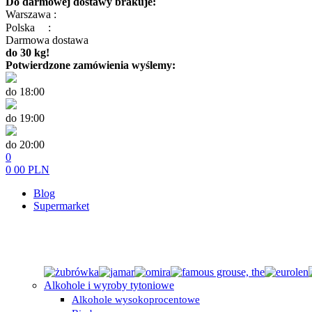
Do darmowej dostawy brakuje:
Warszawa :
Polska
:
Darmowa dostawa
do 30 kg!
Potwierdzone zamówienia wyślemy:
do 18:00
do 19:00
do 20:00
0
0
00
PLN
Blog
Supermarket
Alkohole i wyroby tytoniowe
Alkohole wysokoprocentowe