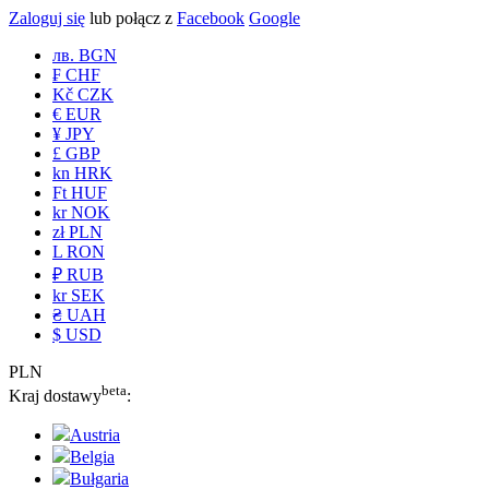
Zaloguj się
lub połącz z
Facebook
Google
лв. BGN
₣ CHF
Kč CZK
€ EUR
¥ JPY
£ GBP
kn HRK
Ft HUF
kr NOK
zł PLN
L RON
₽ RUB
kr SEK
₴ UAH
$ USD
PLN
beta
Kraj dostawy
:
Austria
Belgia
Bułgaria