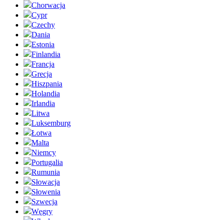
Chorwacja
Cypr
Czechy
Dania
Estonia
Finlandia
Francja
Grecja
Hiszpania
Holandia
Irlandia
Litwa
Luksemburg
Łotwa
Malta
Niemcy
Portugalia
Rumunia
Słowacja
Słowenia
Szwecja
Węgry