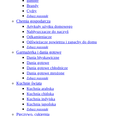
Bimber
Brandy
Cydry
Zobacz pozostałe
Chemia gospodarcza
Artykuły użytku domowego
Nabłyszczacze do naczyń
Odkamieniacze
Odświeżacze powietrza i zapachy do domu
Zobacz pozostałe
Garmażerka i dania gotowe
Dania błyskawiczne
Dania gotowe
Dania gotowe chłodnicze
Dania gotowe mrożone
Zobacz pozostałe
Kuchnie świata
Kuchnia arabska
Kuchnia chińska
Kuchnia indyjska
Kuchnia japońska
Zobacz pozostałe
Pieczywo, cukiernia