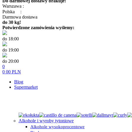
Do darmowej dostawy brakuje:
Warszawa :
Polska
:
Darmowa dostawa
do 30 kg!
Potwierdzone zamówienia wyślemy:
do 18:00
do 19:00
do 20:00
0
0
00
PLN
Blog
Supermarket
Alkohole i wyroby tytoniowe
Alkohole wysokoprocentowe