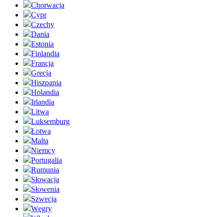
Chorwacja
Cypr
Czechy
Dania
Estonia
Finlandia
Francja
Grecja
Hiszpania
Holandia
Irlandia
Litwa
Luksemburg
Łotwa
Malta
Niemcy
Portugalia
Rumunia
Słowacja
Słowenia
Szwecja
Węgry