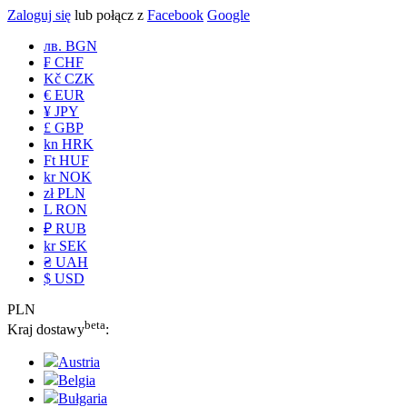
Zaloguj się
lub połącz z
Facebook
Google
лв. BGN
₣ CHF
Kč CZK
€ EUR
¥ JPY
£ GBP
kn HRK
Ft HUF
kr NOK
zł PLN
L RON
₽ RUB
kr SEK
₴ UAH
$ USD
PLN
beta
Kraj dostawy
:
Austria
Belgia
Bułgaria