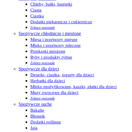
Chleby, bułki, bagietki
Ciasta
Ciastka
Dodatki piekarnicze i cukiernicze
Zobacz pozostałe
Spożywcze chłodnicze i mrożone
Mięsa i przetwory mięsne
Mleko i przetwory mleczne
Przekąski mrożone
Ryby i produkty rybne
Zobacz pozostałe
Spożywcze dla dzieci
Deserki, ciastka, jogurty dla dzieci
Herbatki dla dzieci
Mleko modyfikowane, kaszki, płatki dla dzieci
Musy owocowe dla dzieci
Zobacz pozostałe
Spożywcze suche
Bakalie
Błonnik
Dodatki roślinne
Jaja