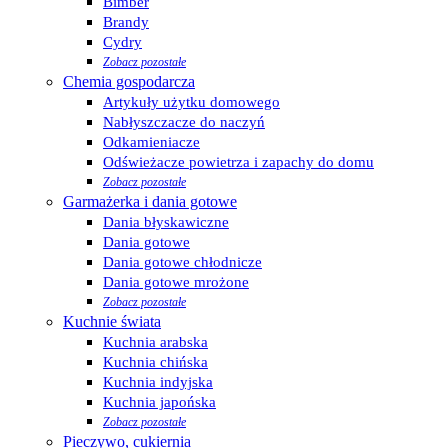
Bimber
Brandy
Cydry
Zobacz pozostałe
Chemia gospodarcza
Artykuły użytku domowego
Nabłyszczacze do naczyń
Odkamieniacze
Odświeżacze powietrza i zapachy do domu
Zobacz pozostałe
Garmażerka i dania gotowe
Dania błyskawiczne
Dania gotowe
Dania gotowe chłodnicze
Dania gotowe mrożone
Zobacz pozostałe
Kuchnie świata
Kuchnia arabska
Kuchnia chińska
Kuchnia indyjska
Kuchnia japońska
Zobacz pozostałe
Pieczywo, cukiernia