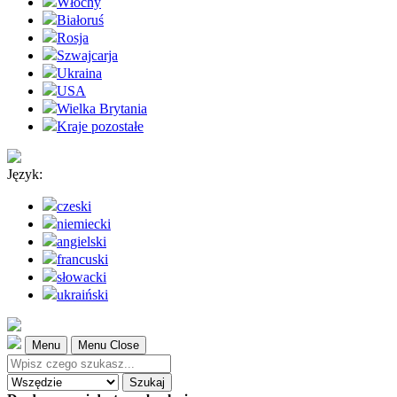
Włochy
Białoruś
Rosja
Szwajcarja
Ukraina
USA
Wielka Brytania
Kraje pozostałe
Język:
czeski
niemiecki
angielski
francuski
słowacki
ukraiński
Menu
Menu Close
Szukaj