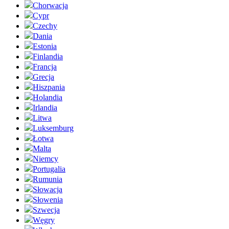
Chorwacja
Cypr
Czechy
Dania
Estonia
Finlandia
Francja
Grecja
Hiszpania
Holandia
Irlandia
Litwa
Luksemburg
Łotwa
Malta
Niemcy
Portugalia
Rumunia
Słowacja
Słowenia
Szwecja
Węgry