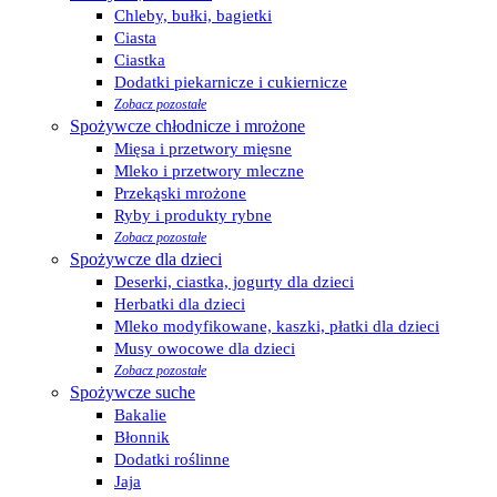
Chleby, bułki, bagietki
Ciasta
Ciastka
Dodatki piekarnicze i cukiernicze
Zobacz pozostałe
Spożywcze chłodnicze i mrożone
Mięsa i przetwory mięsne
Mleko i przetwory mleczne
Przekąski mrożone
Ryby i produkty rybne
Zobacz pozostałe
Spożywcze dla dzieci
Deserki, ciastka, jogurty dla dzieci
Herbatki dla dzieci
Mleko modyfikowane, kaszki, płatki dla dzieci
Musy owocowe dla dzieci
Zobacz pozostałe
Spożywcze suche
Bakalie
Błonnik
Dodatki roślinne
Jaja