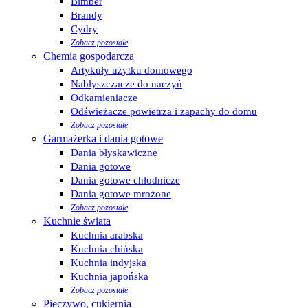
Bimber
Brandy
Cydry
Zobacz pozostałe
Chemia gospodarcza
Artykuły użytku domowego
Nabłyszczacze do naczyń
Odkamieniacze
Odświeżacze powietrza i zapachy do domu
Zobacz pozostałe
Garmażerka i dania gotowe
Dania błyskawiczne
Dania gotowe
Dania gotowe chłodnicze
Dania gotowe mrożone
Zobacz pozostałe
Kuchnie świata
Kuchnia arabska
Kuchnia chińska
Kuchnia indyjska
Kuchnia japońska
Zobacz pozostałe
Pieczywo, cukiernia