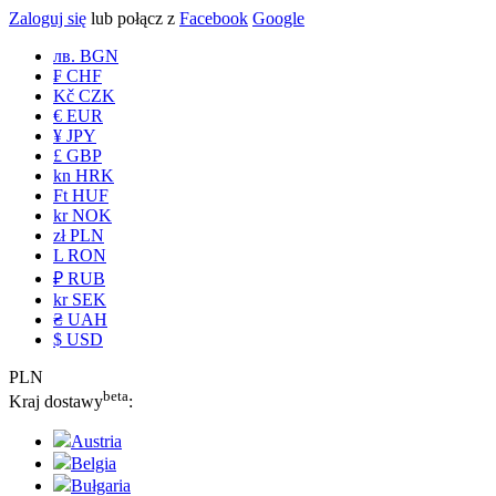
Zaloguj się
lub połącz z
Facebook
Google
лв. BGN
₣ CHF
Kč CZK
€ EUR
¥ JPY
£ GBP
kn HRK
Ft HUF
kr NOK
zł PLN
L RON
₽ RUB
kr SEK
₴ UAH
$ USD
PLN
beta
Kraj dostawy
:
Austria
Belgia
Bułgaria