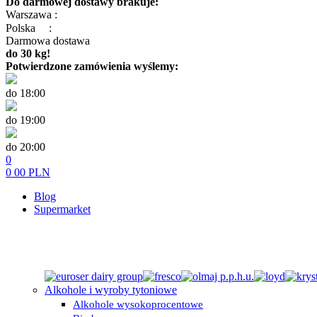
Do darmowej dostawy brakuje:
Warszawa :
Polska
:
Darmowa dostawa
do 30 kg!
Potwierdzone zamówienia wyślemy:
do 18:00
do 19:00
do 20:00
0
0
00
PLN
Blog
Supermarket
Alkohole i wyroby tytoniowe
Alkohole wysokoprocentowe