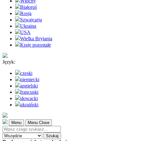
Włochy
Białoruś
Rosja
Szwajcarja
Ukraina
USA
Wielka Brytania
Kraje pozostałe
Język:
czeski
niemiecki
angielski
francuski
słowacki
ukraiński
Menu
Menu Close
Szukaj