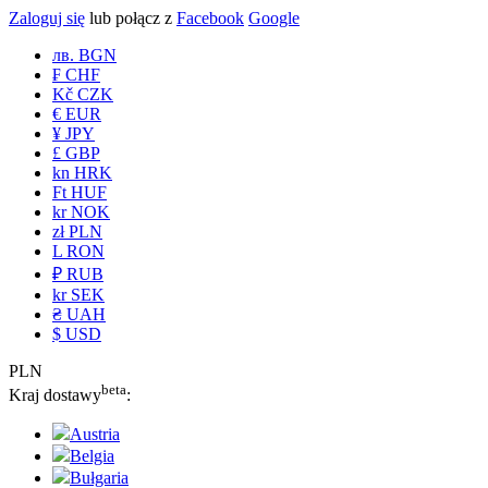
Zaloguj się
lub połącz z
Facebook
Google
лв. BGN
₣ CHF
Kč CZK
€ EUR
¥ JPY
£ GBP
kn HRK
Ft HUF
kr NOK
zł PLN
L RON
₽ RUB
kr SEK
₴ UAH
$ USD
PLN
beta
Kraj dostawy
:
Austria
Belgia
Bułgaria