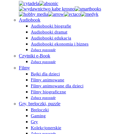
Audiobook
Audiobooki biografie
Audiobooki dramat
Audiobooki edukacja
Audiobooki ekonomia i biznes
Zobacz pozostałe
Czytniki e-Book
Zobacz pozostałe
Filmy
Bajki dla dzieci
Filmy animowane
Filmy animowane dla dzieci
Filmy biograficzne
Zobacz pozostałe
Gry, breloczki, puzzle
Breloczki
Gaming
Gry
Kolekcjonerskie
Zobacz pozostałe