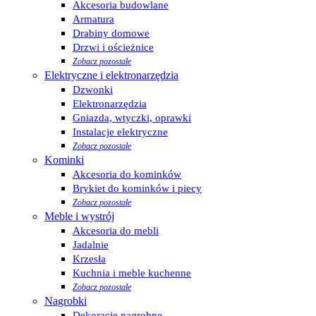
Akcesoria budowlane
Armatura
Drabiny domowe
Drzwi i ościeżnice
Zobacz pozostałe
Elektryczne i elektronarzędzia
Dzwonki
Elektronarzędzia
Gniazda, wtyczki, oprawki
Instalacje elektryczne
Zobacz pozostałe
Kominki
Akcesoria do kominków
Brykiet do kominków i piecy
Zobacz pozostałe
Meble i wystrój
Akcesoria do mebli
Jadalnie
Krzesła
Kuchnia i meble kuchenne
Zobacz pozostałe
Nagrobki
Dekoracje nagrobne