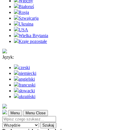
Włochy
Białoruś
Rosja
Szwajcarja
Ukraina
USA
Wielka Brytania
Kraje pozostałe
Język:
czeski
niemiecki
angielski
francuski
słowacki
ukraiński
Menu
Menu Close
Szukaj