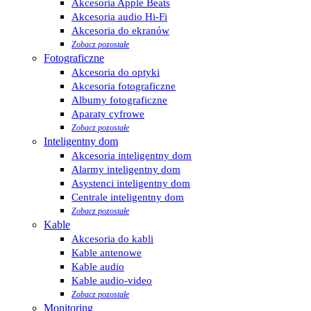
Akcesoria Apple Beats
Akcesoria audio Hi-Fi
Akcesoria do ekranów
Zobacz pozostałe
Fotograficzne
Akcesoria do optyki
Akcesoria fotograficzne
Albumy fotograficzne
Aparaty cyfrowe
Zobacz pozostałe
Inteligentny dom
Akcesoria inteligentny dom
Alarmy inteligentny dom
Asystenci inteligentny dom
Centrale inteligentny dom
Zobacz pozostałe
Kable
Akcesoria do kabli
Kable antenowe
Kable audio
Kable audio-video
Zobacz pozostałe
Monitoring