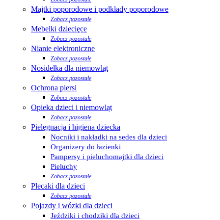
Majtki poporodowe i podkłady poporodowe
Zobacz pozostałe
Mebelki dziecięce
Zobacz pozostałe
Nianie elektroniczne
Zobacz pozostałe
Nosidełka dla niemowląt
Zobacz pozostałe
Ochrona piersi
Zobacz pozostałe
Opieka dzieci i niemowląt
Zobacz pozostałe
Pielęgnacja i higiena dziecka
Nocniki i nakładki na sedes dla dzieci
Organizery do łazienki
Pampersy i pieluchomajtki dla dzieci
Pieluchy
Zobacz pozostałe
Plecaki dla dzieci
Zobacz pozostałe
Pojazdy i wózki dla dzieci
Jeździki i chodziki dla dzieci