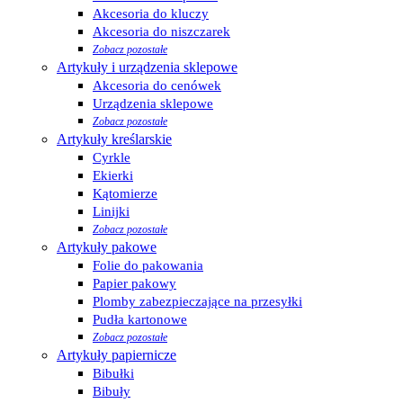
Akcesoria do kluczy
Akcesoria do niszczarek
Zobacz pozostałe
Artykuły i urządzenia sklepowe
Akcesoria do cenówek
Urządzenia sklepowe
Zobacz pozostałe
Artykuły kreślarskie
Cyrkle
Ekierki
Kątomierze
Linijki
Zobacz pozostałe
Artykuły pakowe
Folie do pakowania
Papier pakowy
Plomby zabezpieczające na przesyłki
Pudła kartonowe
Zobacz pozostałe
Artykuły papiernicze
Bibułki
Bibuły