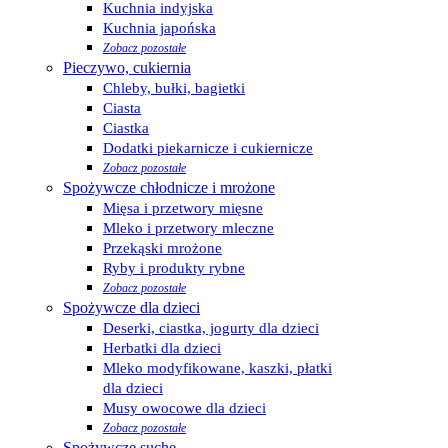
Kuchnia indyjska
Kuchnia japońska
Zobacz pozostałe
Pieczywo, cukiernia
Chleby, bułki, bagietki
Ciasta
Ciastka
Dodatki piekarnicze i cukiernicze
Zobacz pozostałe
Spożywcze chłodnicze i mrożone
Mięsa i przetwory mięsne
Mleko i przetwory mleczne
Przekąski mrożone
Ryby i produkty rybne
Zobacz pozostałe
Spożywcze dla dzieci
Deserki, ciastka, jogurty dla dzieci
Herbatki dla dzieci
Mleko modyfikowane, kaszki, płatki
dla dzieci
Musy owocowe dla dzieci
Zobacz pozostałe
Spożywcze suche