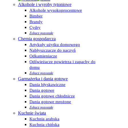
Alkohole i wyroby tytoniowe
Alkohole wysokoprocentowe
Bimber
Brandy
Cydry
Zobacz pozostałe
Chemia gospodarcza
Artykuły użytku domowego
Nabłyszczacze do naczyń
Odkamieniacze
Odświeżacze powietrza i zapachy do
domu
Zobacz pozostałe
Garmażerka i dania gotowe
Dania błyskawiczne
Dania gotowe
Dania gotowe chłodnicze
Dania gotowe mrożone
Zobacz pozostałe
Kuchnie świata
Kuchnia arabska
Kuchnia chińska