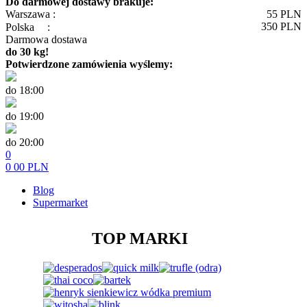
Do darmowej dostawy brakuje:
Warszawa :
55
PLN
350
PLN
Polska
:
Darmowa dostawa
do 30 kg!
Potwierdzone zamówienia wyślemy:
do 18:00
do 19:00
do 20:00
0
0
00
PLN
Blog
Supermarket
TOP MARKI