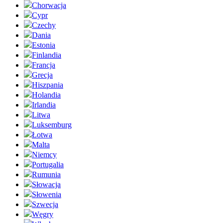
Chorwacja
Cypr
Czechy
Dania
Estonia
Finlandia
Francja
Grecja
Hiszpania
Holandia
Irlandia
Litwa
Luksemburg
Łotwa
Malta
Niemcy
Portugalia
Rumunia
Słowacja
Słowenia
Szwecja
Węgry