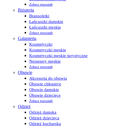
Zobacz pozostałe
Biżuteria
Bransoletki
Łańcuszki damskie
Łańcuszki męskie
Zobacz pozostałe
Galanteria
Kosmetyczki
Kosmetyczki męskie
Kosmetyczki męskie turystyczne
Nessesery męskie
Zobacz pozostałe
Obuwie
Akcesoria do obuwia
Obuwie chłopięce
Obuwie damskie
Obuwie dziecięce
Zobacz pozostałe
Odzież
Odzież damska
Odzież dziecięca
Odzież kucharska