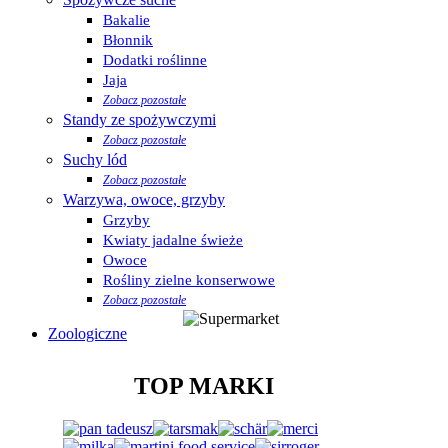
Bakalie
Błonnik
Dodatki roślinne
Jaja
Zobacz pozostałe
Standy ze spożywczymi
Zobacz pozostałe
Suchy lód
Zobacz pozostałe
Warzywa, owoce, grzyby
Grzyby
Kwiaty jadalne świeże
Owoce
Rośliny zielne konserwowe
Zobacz pozostałe
Zoologiczne
TOP MARKI