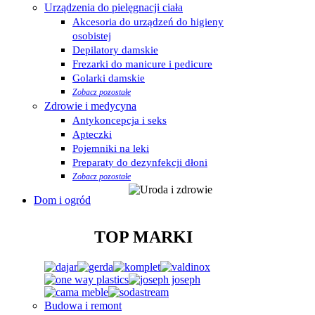
Urządzenia do pielęgnacji ciała
Akcesoria do urządzeń do higieny
osobistej
Depilatory damskie
Frezarki do manicure i pedicure
Golarki damskie
Zobacz pozostałe
Zdrowie i medycyna
Antykoncepcja i seks
Apteczki
Pojemniki na leki
Preparaty do dezynfekcji dłoni
Zobacz pozostałe
Dom i ogród
TOP MARKI
Budowa i remont