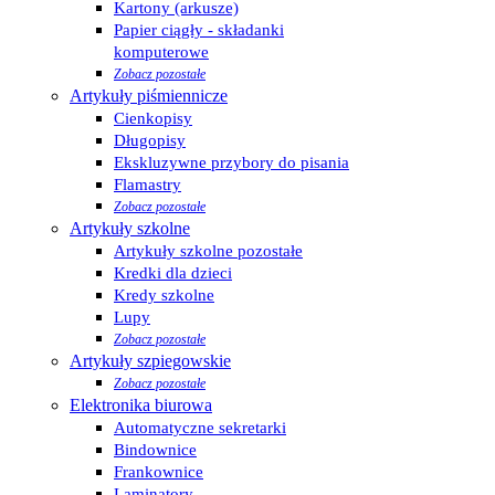
Kartony (arkusze)
Papier ciągły - składanki
komputerowe
Zobacz pozostałe
Artykuły piśmiennicze
Cienkopisy
Długopisy
Ekskluzywne przybory do pisania
Flamastry
Zobacz pozostałe
Artykuły szkolne
Artykuły szkolne pozostałe
Kredki dla dzieci
Kredy szkolne
Lupy
Zobacz pozostałe
Artykuły szpiegowskie
Zobacz pozostałe
Elektronika biurowa
Automatyczne sekretarki
Bindownice
Frankownice
Laminatory