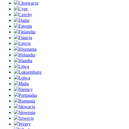
Chorwacja
Cypr
Czechy
Dania
Estonia
Finlandia
Francja
Grecja
Hiszpania
Holandia
Irlandia
Litwa
Luksemburg
Łotwa
Malta
Niemcy
Portugalia
Rumunia
Słowacja
Słowenia
Szwecja
Węgry