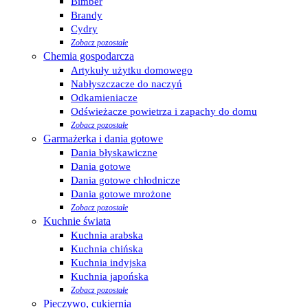
Bimber
Brandy
Cydry
Zobacz pozostałe
Chemia gospodarcza
Artykuły użytku domowego
Nabłyszczacze do naczyń
Odkamieniacze
Odświeżacze powietrza i zapachy do domu
Zobacz pozostałe
Garmażerka i dania gotowe
Dania błyskawiczne
Dania gotowe
Dania gotowe chłodnicze
Dania gotowe mrożone
Zobacz pozostałe
Kuchnie świata
Kuchnia arabska
Kuchnia chińska
Kuchnia indyjska
Kuchnia japońska
Zobacz pozostałe
Pieczywo, cukiernia