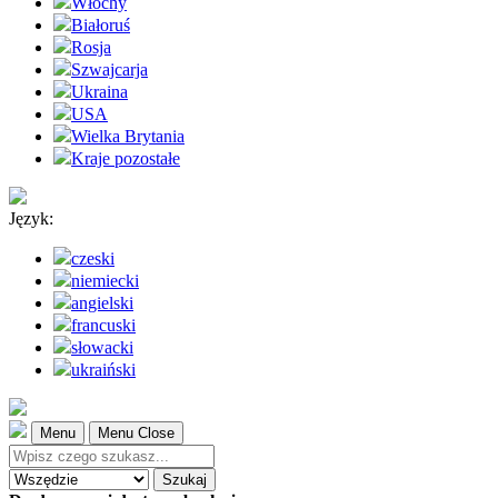
Włochy
Białoruś
Rosja
Szwajcarja
Ukraina
USA
Wielka Brytania
Kraje pozostałe
Język:
czeski
niemiecki
angielski
francuski
słowacki
ukraiński
Menu
Menu Close
Szukaj