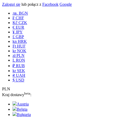
Zaloguj się
lub połącz z
Facebook
Google
лв. BGN
₣ CHF
Kč CZK
€ EUR
¥ JPY
£ GBP
kn HRK
Ft HUF
kr NOK
zł PLN
L RON
₽ RUB
kr SEK
₴ UAH
$ USD
PLN
beta
Kraj dostawy
:
Austria
Belgia
Bułgaria