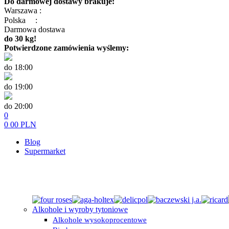
Do darmowej dostawy brakuje:
Warszawa :
Polska
:
Darmowa dostawa
do 30 kg!
Potwierdzone zamówienia wyślemy:
do 18:00
do 19:00
do 20:00
0
0
00
PLN
Blog
Supermarket
Alkohole i wyroby tytoniowe
Alkohole wysokoprocentowe