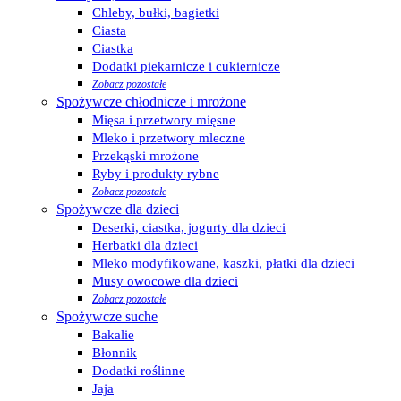
Chleby, bułki, bagietki
Ciasta
Ciastka
Dodatki piekarnicze i cukiernicze
Zobacz pozostałe
Spożywcze chłodnicze i mrożone
Mięsa i przetwory mięsne
Mleko i przetwory mleczne
Przekąski mrożone
Ryby i produkty rybne
Zobacz pozostałe
Spożywcze dla dzieci
Deserki, ciastka, jogurty dla dzieci
Herbatki dla dzieci
Mleko modyfikowane, kaszki, płatki dla dzieci
Musy owocowe dla dzieci
Zobacz pozostałe
Spożywcze suche
Bakalie
Błonnik
Dodatki roślinne
Jaja