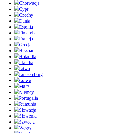
Chorwacja
Cypr
Czechy
Dania
Estonia
Finlandia
Francja
Grecja
Hiszpania
Holandia
Irlandia
Litwa
Luksemburg
Łotwa
Malta
Niemcy
Portugalia
Rumunia
Słowacja
Słowenia
Szwecja
Węgry