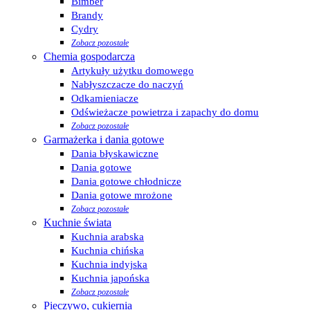
Bimber
Brandy
Cydry
Zobacz pozostałe
Chemia gospodarcza
Artykuły użytku domowego
Nabłyszczacze do naczyń
Odkamieniacze
Odświeżacze powietrza i zapachy do domu
Zobacz pozostałe
Garmażerka i dania gotowe
Dania błyskawiczne
Dania gotowe
Dania gotowe chłodnicze
Dania gotowe mrożone
Zobacz pozostałe
Kuchnie świata
Kuchnia arabska
Kuchnia chińska
Kuchnia indyjska
Kuchnia japońska
Zobacz pozostałe
Pieczywo, cukiernia