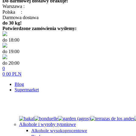
Do darmowej dostawy brakuje:
Warszawa :
Polska
:
Darmowa dostawa
do 30 kg!
Potwierdzone zamówienia wyślemy:
do 18:00
do 19:00
do 20:00
0
0
00
PLN
Blog
Supermarket
Alkohole i wyroby tytoniowe
Alkohole wysokoprocentowe