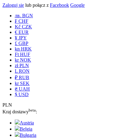
Zaloguj się
lub połącz z
Facebook
Google
лв. BGN
₣ CHF
Kč CZK
€ EUR
¥ JPY
£ GBP
kn HRK
Ft HUF
kr NOK
zł PLN
L RON
₽ RUB
kr SEK
₴ UAH
$ USD
PLN
beta
Kraj dostawy
:
Austria
Belgia
Bułgaria