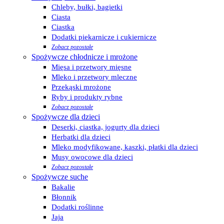
Chleby, bułki, bagietki
Ciasta
Ciastka
Dodatki piekarnicze i cukiernicze
Zobacz pozostałe
Spożywcze chłodnicze i mrożone
Mięsa i przetwory mięsne
Mleko i przetwory mleczne
Przekąski mrożone
Ryby i produkty rybne
Zobacz pozostałe
Spożywcze dla dzieci
Deserki, ciastka, jogurty dla dzieci
Herbatki dla dzieci
Mleko modyfikowane, kaszki, płatki dla dzieci
Musy owocowe dla dzieci
Zobacz pozostałe
Spożywcze suche
Bakalie
Błonnik
Dodatki roślinne
Jaja