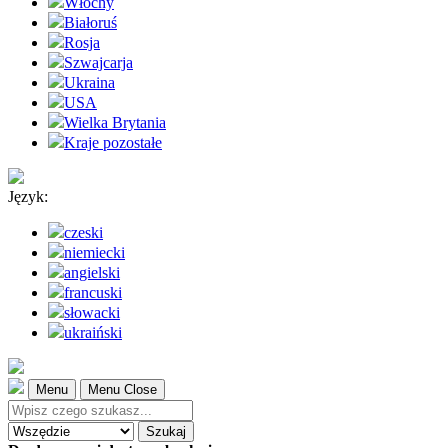
Włochy
Białoruś
Rosja
Szwajcarja
Ukraina
USA
Wielka Brytania
Kraje pozostałe
Język:
czeski
niemiecki
angielski
francuski
słowacki
ukraiński
Menu
Menu Close
Szukaj