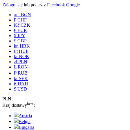
Zaloguj się
lub połącz z
Facebook
Google
лв. BGN
₣ CHF
Kč CZK
€ EUR
¥ JPY
£ GBP
kn HRK
Ft HUF
kr NOK
zł PLN
L RON
₽ RUB
kr SEK
₴ UAH
$ USD
PLN
beta
Kraj dostawy
:
Austria
Belgia
Bułgaria