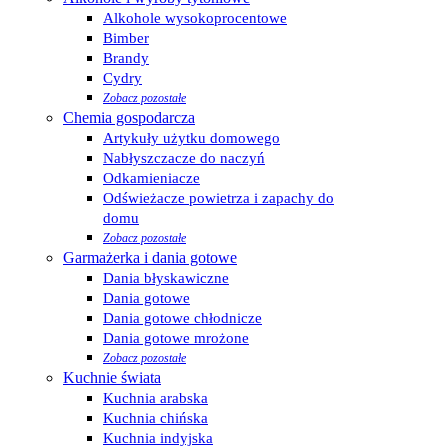
Alkohole wysokoprocentowe
Bimber
Brandy
Cydry
Zobacz pozostałe
Chemia gospodarcza
Artykuły użytku domowego
Nabłyszczacze do naczyń
Odkamieniacze
Odświeżacze powietrza i zapachy do
domu
Zobacz pozostałe
Garmażerka i dania gotowe
Dania błyskawiczne
Dania gotowe
Dania gotowe chłodnicze
Dania gotowe mrożone
Zobacz pozostałe
Kuchnie świata
Kuchnia arabska
Kuchnia chińska
Kuchnia indyjska