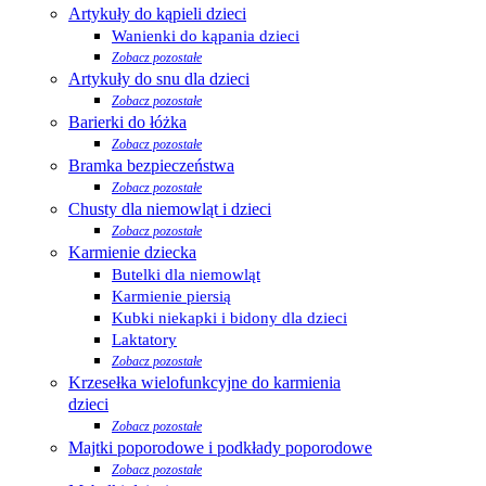
Artykuły do kąpieli dzieci
Wanienki do kąpania dzieci
Zobacz pozostałe
Artykuły do snu dla dzieci
Zobacz pozostałe
Barierki do łóżka
Zobacz pozostałe
Bramka bezpieczeństwa
Zobacz pozostałe
Chusty dla niemowląt i dzieci
Zobacz pozostałe
Karmienie dziecka
Butelki dla niemowląt
Karmienie piersią
Kubki niekapki i bidony dla dzieci
Laktatory
Zobacz pozostałe
Krzesełka wielofunkcyjne do karmienia
dzieci
Zobacz pozostałe
Majtki poporodowe i podkłady poporodowe
Zobacz pozostałe