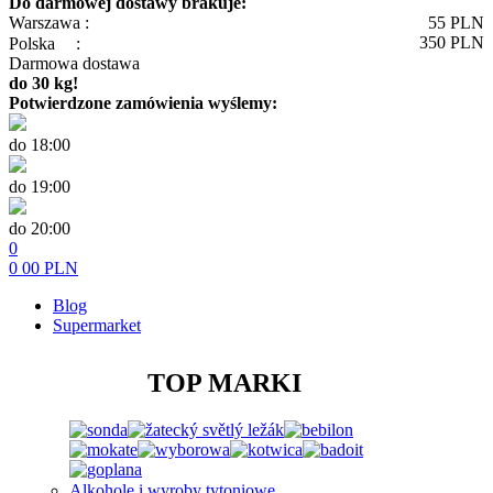
Do darmowej dostawy brakuje:
Warszawa :
55
PLN
350
PLN
Polska
:
Darmowa dostawa
do 30 kg!
Potwierdzone zamówienia wyślemy:
do 18:00
do 19:00
do 20:00
0
0
00
PLN
Blog
Supermarket
TOP MARKI
Alkohole i wyroby tytoniowe