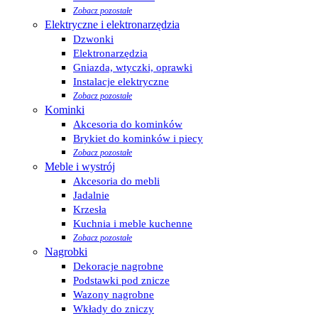
Zobacz pozostałe
Elektryczne i elektronarzędzia
Dzwonki
Elektronarzędzia
Gniazda, wtyczki, oprawki
Instalacje elektryczne
Zobacz pozostałe
Kominki
Akcesoria do kominków
Brykiet do kominków i piecy
Zobacz pozostałe
Meble i wystrój
Akcesoria do mebli
Jadalnie
Krzesła
Kuchnia i meble kuchenne
Zobacz pozostałe
Nagrobki
Dekoracje nagrobne
Podstawki pod znicze
Wazony nagrobne
Wkłady do zniczy