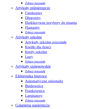
Zobacz pozostałe
Artykuły piśmiennicze
Cienkopisy
Długopisy
Ekskluzywne przybory do pisania
Flamastry
Zobacz pozostałe
Artykuły szkolne
Artykuły szkolne pozostałe
Kredki dla dzieci
Kredy szkolne
Lupy
Zobacz pozostałe
Artykuły szpiegowskie
Zobacz pozostałe
Elektronika biurowa
Automatyczne sekretarki
Bindownice
Frankownice
Laminatory
Zobacz pozostałe
Galanteria papiernicza