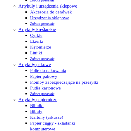
Zobacz pozostałe
Artykuły i urządzenia sklepowe
Akcesoria do cenówek
Urządzenia sklepowe
Zobacz pozostałe
Artykuły kreślarskie
Cyrkle
Ekierki
Kątomierze
Linijki
Zobacz pozostałe
Artykuły pakowe
Folie do pakowania
Papier pakowy
Plomby zabezpieczające na przesyłki
Pudła kartonowe
Zobacz pozostałe
Artykuły papiernicze
Bibułki
Bibuły
Kartony (arkusze)
Papier ciągły - składanki
komputerowe