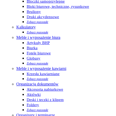
Bloczki samoprzylepne
Bloki biurowe, techniczne, rysunkowe
Bruliony
Druki akcydensowe
Zobacz pozostałe
Kalkulatory
Zobacz pozostałe
Meble i wyposażenie biura
Artykuły BHP
Biurka
Fotele biurowe
Globusy
Zobacz pozostałe
Meble i wyposażenie kawiarni
Krzesła kawiarniane
Zobacz pozostałe
Organizacja dokumentów
Akcesoria nabiurkowe
Aktówki
Deski i teczki z klipem
Foldery
Zobacz pozostałe
Organizery i terminarze