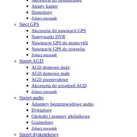
Atrapy kamer
Domofony
Zobacz pozostałe
Sieci GPS
Akcesoria do nawigacji GPS
Nagrywarki DVR
Nawigacje GPS do motocykli
Nawigacje GPS do rowerów
Zobacz pozostałe
Sprzęt AGD
AGD domowe duże
AGD domowe małe
AGD przemysłowe
Akcesoria do urządzeń AGD
Zobacz pozostałe
Sprzęt audio
Adaptery bezprzewodowe audio
Dyktafony
Głośniki i zestawy głośnikowe
Gramofony
Zobacz pozostałe
Sprzęt dyskotekowy