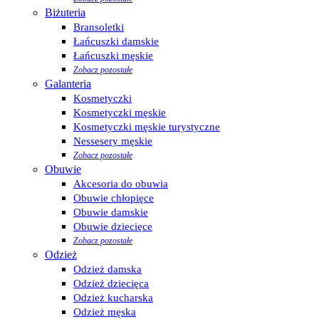
Biżuteria
Bransoletki
Łańcuszki damskie
Łańcuszki męskie
Zobacz pozostałe
Galanteria
Kosmetyczki
Kosmetyczki męskie
Kosmetyczki męskie turystyczne
Nessesery męskie
Zobacz pozostałe
Obuwie
Akcesoria do obuwia
Obuwie chłopięce
Obuwie damskie
Obuwie dziecięce
Zobacz pozostałe
Odzież
Odzież damska
Odzież dziecięca
Odzież kucharska
Odzież męska