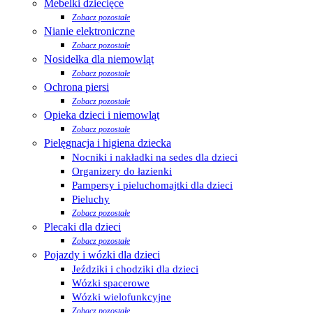
Mebelki dziecięce
Zobacz pozostałe
Nianie elektroniczne
Zobacz pozostałe
Nosidełka dla niemowląt
Zobacz pozostałe
Ochrona piersi
Zobacz pozostałe
Opieka dzieci i niemowląt
Zobacz pozostałe
Pielęgnacja i higiena dziecka
Nocniki i nakładki na sedes dla dzieci
Organizery do łazienki
Pampersy i pieluchomajtki dla dzieci
Pieluchy
Zobacz pozostałe
Plecaki dla dzieci
Zobacz pozostałe
Pojazdy i wózki dla dzieci
Jeździki i chodziki dla dzieci
Wózki spacerowe
Wózki wielofunkcyjne
Zobacz pozostałe