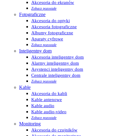
Akcesoria do ekranów
Zobacz pozostałe
Fotograficzne
Akcesoria do optyki
Akcesoria fotograficzne
Albumy fotograficzne
Aparaty cyfrowe
Zobacz pozostałe
Inteligentny dom
Akcesoria inteligentny dom
Alarmy inteligentny dom
Asystenci inteligentny dom
Centrale inteligentny dom
Zobacz pozostałe
Kable
Akcesoria do kabli
Kable antenowe
Kable audio
Kable audio-video
Zobacz pozostałe
Monitoring
Akcesoria do czujników
Akcesoria do monitoringu