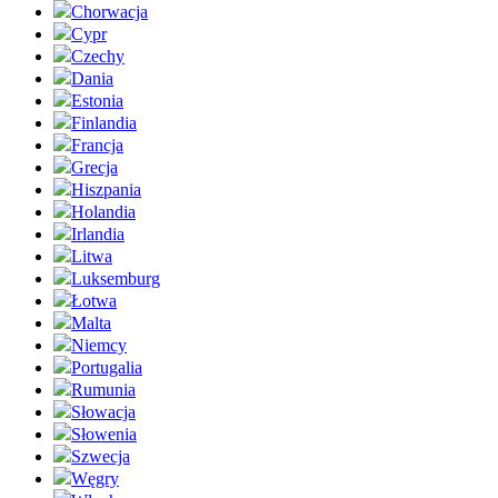
Chorwacja
Cypr
Czechy
Dania
Estonia
Finlandia
Francja
Grecja
Hiszpania
Holandia
Irlandia
Litwa
Luksemburg
Łotwa
Malta
Niemcy
Portugalia
Rumunia
Słowacja
Słowenia
Szwecja
Węgry