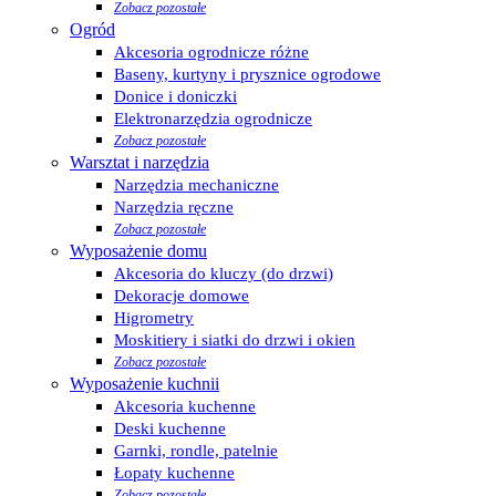
Zobacz pozostałe
Ogród
Akcesoria ogrodnicze różne
Baseny, kurtyny i prysznice ogrodowe
Donice i doniczki
Elektronarzędzia ogrodnicze
Zobacz pozostałe
Warsztat i narzędzia
Narzędzia mechaniczne
Narzędzia ręczne
Zobacz pozostałe
Wyposażenie domu
Akcesoria do kluczy (do drzwi)
Dekoracje domowe
Higrometry
Moskitiery i siatki do drzwi i okien
Zobacz pozostałe
Wyposażenie kuchnii
Akcesoria kuchenne
Deski kuchenne
Garnki, rondle, patelnie
Łopaty kuchenne
Zobacz pozostałe