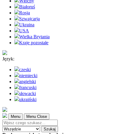
Włochy
Białoruś
Rosja
Szwajcarja
Ukraina
USA
Wielka Brytania
Kraje pozostałe
Język:
czeski
niemiecki
angielski
francuski
słowacki
ukraiński
Menu
Menu Close
Szukaj