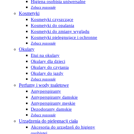
Higiena osobista uniwersalne
Zobacz pozostałe
Kosmetyki
Kosmetyki czyszczące
Kosmetyki do opalania
Kosmetyki do zmiany wyglądu
Kosmetyki pielęgnujące i ochronne
Zobacz pozostałe
Okulary
Etui na okulary
Okulary dla dzieci
Okulary do czytania
Okulary do jazdy
Zobacz pozostałe
Perfumy i wody toaletowe
Antyperspiranty
Antyperspiranty damskie
Antyperspiranty męskie
Dezodoranty damskie
Zobacz pozostałe
Urządzenia do pielęgnacji ciała
Akcesoria do urządzeń do higieny
osobistej