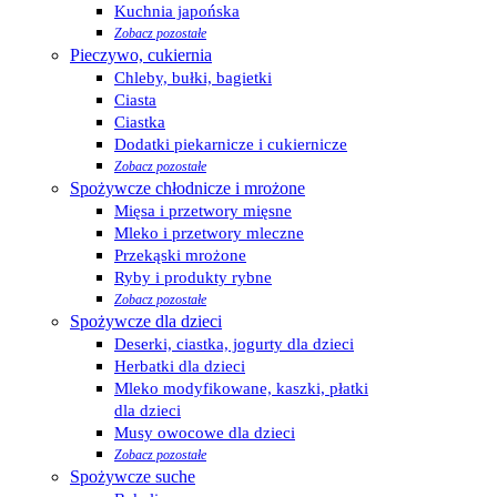
Kuchnia japońska
Zobacz pozostałe
Pieczywo, cukiernia
Chleby, bułki, bagietki
Ciasta
Ciastka
Dodatki piekarnicze i cukiernicze
Zobacz pozostałe
Spożywcze chłodnicze i mrożone
Mięsa i przetwory mięsne
Mleko i przetwory mleczne
Przekąski mrożone
Ryby i produkty rybne
Zobacz pozostałe
Spożywcze dla dzieci
Deserki, ciastka, jogurty dla dzieci
Herbatki dla dzieci
Mleko modyfikowane, kaszki, płatki
dla dzieci
Musy owocowe dla dzieci
Zobacz pozostałe
Spożywcze suche