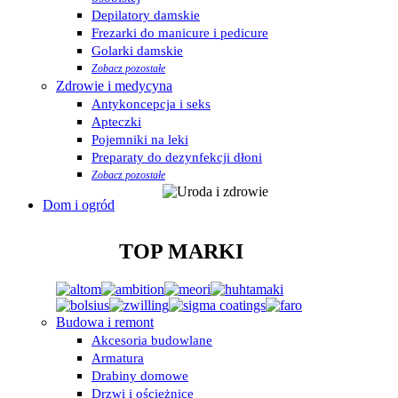
Depilatory damskie
Frezarki do manicure i pedicure
Golarki damskie
Zobacz pozostałe
Zdrowie i medycyna
Antykoncepcja i seks
Apteczki
Pojemniki na leki
Preparaty do dezynfekcji dłoni
Zobacz pozostałe
Dom i ogród
TOP MARKI
Budowa i remont
Akcesoria budowlane
Armatura
Drabiny domowe
Drzwi i ościeżnice