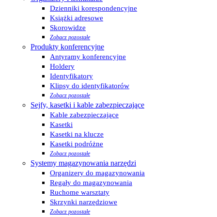
Dzienniki korespondencyjne
Książki adresowe
Skorowidze
Zobacz pozostałe
Produkty konferencyjne
Antyramy konferencyjne
Holdery
Identyfikatory
Klipsy do identyfikatorów
Zobacz pozostałe
Sejfy, kasetki i kable zabezpieczające
Kable zabezpieczające
Kasetki
Kasetki na klucze
Kasetki podróżne
Zobacz pozostałe
Systemy magazynowania narzędzi
Organizery do magazynowania
Regały do magazynowania
Ruchome warsztaty
Skrzynki narzędziowe
Zobacz pozostałe