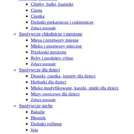
Chleby, bułki, bagietki
Ciasta
Ciastka
Dodatki piekarnicze i cukiernicze
Zobacz pozostałe
Spożywcze chłodnicze i mrożone
Mięsa i przetwory mięsne
Mleko i przetwory mleczne
Przekąski mrożone
Ryby i produkty rybne
Zobacz pozostałe
Spożywcze dla dzieci
Deserki, ciastka, jogurty dla dzieci
Herbatki dla dzieci
Mleko modyfikowane, kaszki, płatki dla dzieci
Musy owocowe dla dzieci
Zobacz pozostałe
Spożywcze suche
Bakalie
Błonnik
Dodatki roślinne
Jaja