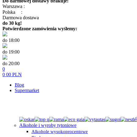
Do darmowej dostawy brakuje:
Warszawa :
Polska
:
Darmowa dostawa
do 30 kg!
Potwierdzone zamówienia wyślemy:
do 18:00
do 19:00
do 20:00
0
0
00
PLN
Blog
Supermarket
Alkohole i wyroby tytoniowe
Alkohole wysokoprocentowe