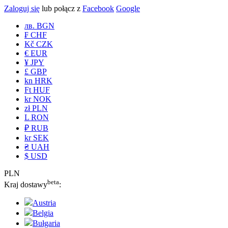
Zaloguj się
lub połącz z
Facebook
Google
лв. BGN
₣ CHF
Kč CZK
€ EUR
¥ JPY
£ GBP
kn HRK
Ft HUF
kr NOK
zł PLN
L RON
₽ RUB
kr SEK
₴ UAH
$ USD
PLN
beta
Kraj dostawy
:
Austria
Belgia
Bułgaria