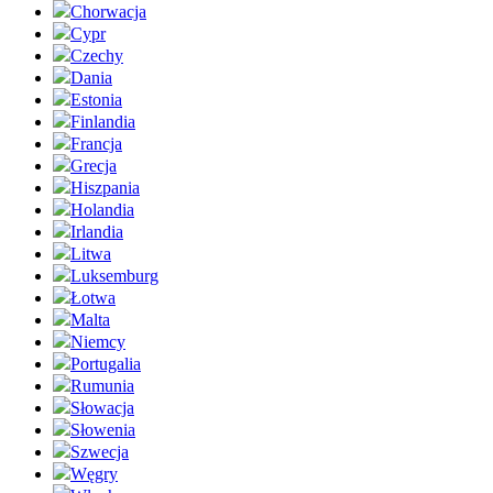
Chorwacja
Cypr
Czechy
Dania
Estonia
Finlandia
Francja
Grecja
Hiszpania
Holandia
Irlandia
Litwa
Luksemburg
Łotwa
Malta
Niemcy
Portugalia
Rumunia
Słowacja
Słowenia
Szwecja
Węgry