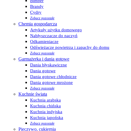
Bimber
Brandy
Cydry
Zobacz pozostałe
Chemia gospodarcza
Artykuły użytku domowego
Nabłyszczacze do naczyń
Odkamieniacze
Odświeżacze powietrza i zapachy do domu
Zobacz pozostałe
Garmażerka i dania gotowe
Dania błyskawiczne
Dania gotowe
Dania gotowe chłodnicze
Dania gotowe mrożone
Zobacz pozostałe
Kuchnie świata
Kuchnia arabska
Kuchnia chińska
Kuchnia indyjska
Kuchnia japońska
Zobacz pozostałe
Pieczywo, cukiernia