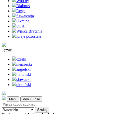
Włochy
Białoruś
Rosja
Szwajcarja
Ukraina
USA
Wielka Brytania
Kraje pozostałe
Język:
czeski
niemiecki
angielski
francuski
słowacki
ukraiński
Menu
Menu Close
Szukaj