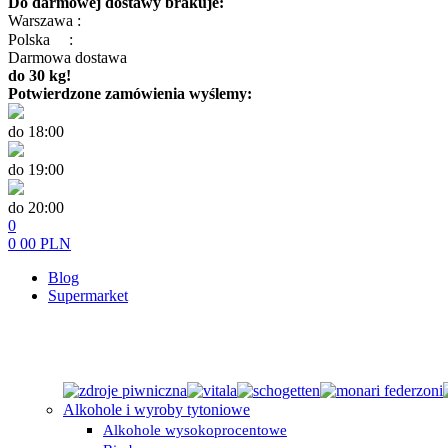
Do darmowej dostawy brakuje:
Warszawa :
Polska
:
Darmowa dostawa
do 30 kg!
Potwierdzone zamówienia wyślemy:
do 18:00
do 19:00
do 20:00
0
0
00
PLN
Blog
Supermarket
Alkohole i wyroby tytoniowe
Alkohole wysokoprocentowe