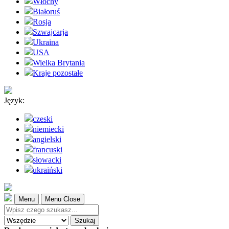
Włochy
Białoruś
Rosja
Szwajcarja
Ukraina
USA
Wielka Brytania
Kraje pozostałe
Język:
czeski
niemiecki
angielski
francuski
słowacki
ukraiński
Menu
Menu Close
Szukaj