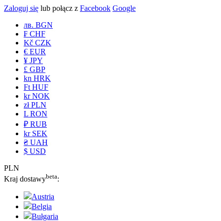
Zaloguj się
lub połącz z
Facebook
Google
лв. BGN
₣ CHF
Kč CZK
€ EUR
¥ JPY
£ GBP
kn HRK
Ft HUF
kr NOK
zł PLN
L RON
₽ RUB
kr SEK
₴ UAH
$ USD
PLN
beta
Kraj dostawy
:
Austria
Belgia
Bułgaria