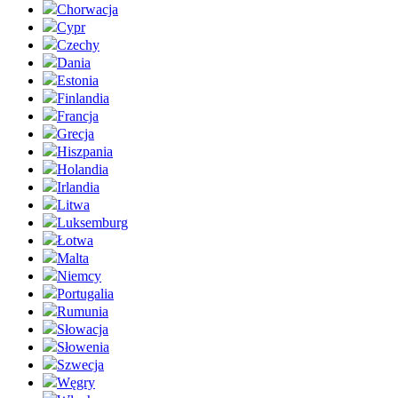
Chorwacja
Cypr
Czechy
Dania
Estonia
Finlandia
Francja
Grecja
Hiszpania
Holandia
Irlandia
Litwa
Luksemburg
Łotwa
Malta
Niemcy
Portugalia
Rumunia
Słowacja
Słowenia
Szwecja
Węgry