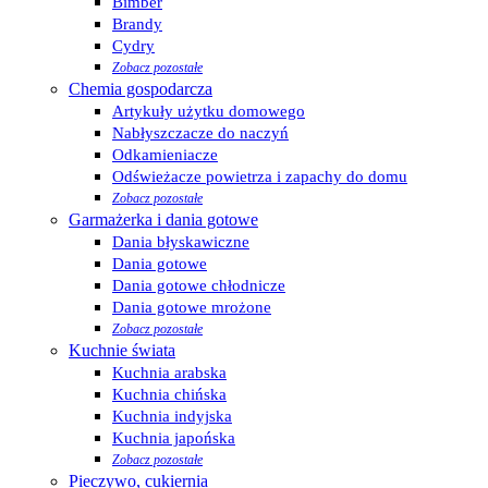
Bimber
Brandy
Cydry
Zobacz pozostałe
Chemia gospodarcza
Artykuły użytku domowego
Nabłyszczacze do naczyń
Odkamieniacze
Odświeżacze powietrza i zapachy do domu
Zobacz pozostałe
Garmażerka i dania gotowe
Dania błyskawiczne
Dania gotowe
Dania gotowe chłodnicze
Dania gotowe mrożone
Zobacz pozostałe
Kuchnie świata
Kuchnia arabska
Kuchnia chińska
Kuchnia indyjska
Kuchnia japońska
Zobacz pozostałe
Pieczywo, cukiernia