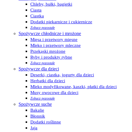
Chleby, bułki, bagietki
Ciasta
Ciastka
Dodatki piekarnicze i cukiernicze
Zobacz pozostałe
Spożywcze chłodnicze i mrożone
Mięsa i przetwory mięsne
Mleko i przetwory mleczne
Przekąski mrożone
Ryby i produkty rybne
Zobacz pozostałe
Spożywcze dla dzieci
Deserki, ciastka, jogurty dla dzieci
Herbatki dla dzieci
Mleko modyfikowane, kaszki, płatki dla dzieci
Musy owocowe dla dzieci
Zobacz pozostałe
Spożywcze suche
Bakalie
Błonnik
Dodatki roślinne
Jaja