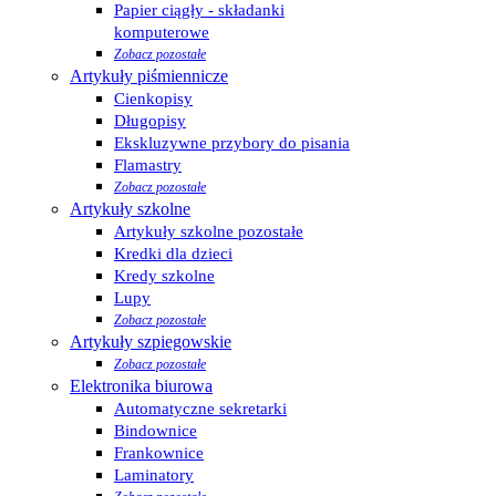
Papier ciągły - składanki
komputerowe
Zobacz pozostałe
Artykuły piśmiennicze
Cienkopisy
Długopisy
Ekskluzywne przybory do pisania
Flamastry
Zobacz pozostałe
Artykuły szkolne
Artykuły szkolne pozostałe
Kredki dla dzieci
Kredy szkolne
Lupy
Zobacz pozostałe
Artykuły szpiegowskie
Zobacz pozostałe
Elektronika biurowa
Automatyczne sekretarki
Bindownice
Frankownice
Laminatory