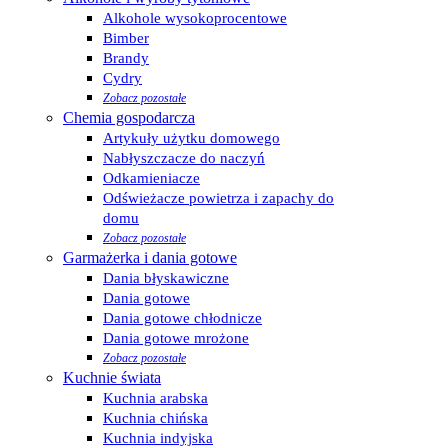
Alkohole wysokoprocentowe
Bimber
Brandy
Cydry
Zobacz pozostałe
Chemia gospodarcza
Artykuły użytku domowego
Nabłyszczacze do naczyń
Odkamieniacze
Odświeżacze powietrza i zapachy do
domu
Zobacz pozostałe
Garmażerka i dania gotowe
Dania błyskawiczne
Dania gotowe
Dania gotowe chłodnicze
Dania gotowe mrożone
Zobacz pozostałe
Kuchnie świata
Kuchnia arabska
Kuchnia chińska
Kuchnia indyjska