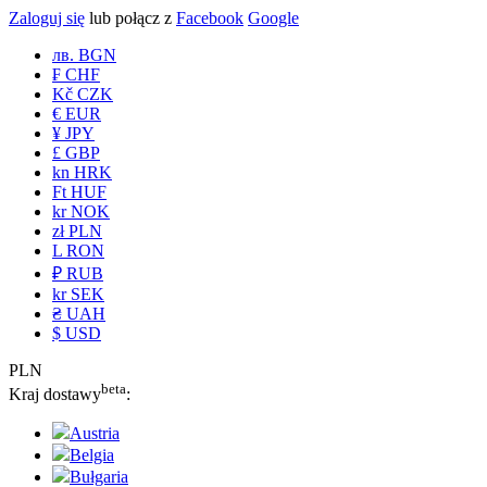
Zaloguj się
lub połącz z
Facebook
Google
лв. BGN
₣ CHF
Kč CZK
€ EUR
¥ JPY
£ GBP
kn HRK
Ft HUF
kr NOK
zł PLN
L RON
₽ RUB
kr SEK
₴ UAH
$ USD
PLN
beta
Kraj dostawy
:
Austria
Belgia
Bułgaria