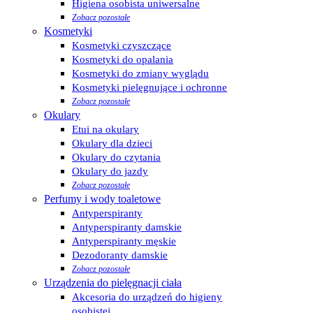
Higiena osobista uniwersalne
Zobacz pozostałe
Kosmetyki
Kosmetyki czyszczące
Kosmetyki do opalania
Kosmetyki do zmiany wyglądu
Kosmetyki pielęgnujące i ochronne
Zobacz pozostałe
Okulary
Etui na okulary
Okulary dla dzieci
Okulary do czytania
Okulary do jazdy
Zobacz pozostałe
Perfumy i wody toaletowe
Antyperspiranty
Antyperspiranty damskie
Antyperspiranty męskie
Dezodoranty damskie
Zobacz pozostałe
Urządzenia do pielęgnacji ciała
Akcesoria do urządzeń do higieny
osobistej