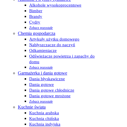
Alkohole wysokoprocentowe
Bimber
Brandy
Cydry
Zobacz pozostałe
Chemia gospodarcza
Artykuły użytku domowego
Nabłyszczacze do naczyń
Odkamieniacze
Odświeżacze powietrza i zapachy do
domu
Zobacz pozostałe
Garmażerka i dania gotowe
Dania błyskawiczne
Dania gotowe
Dania gotowe chłodnicze
Dania gotowe mrożone
Zobacz pozostałe
Kuchnie świata
Kuchnia arabska
Kuchnia chińska
Kuchnia indyjska