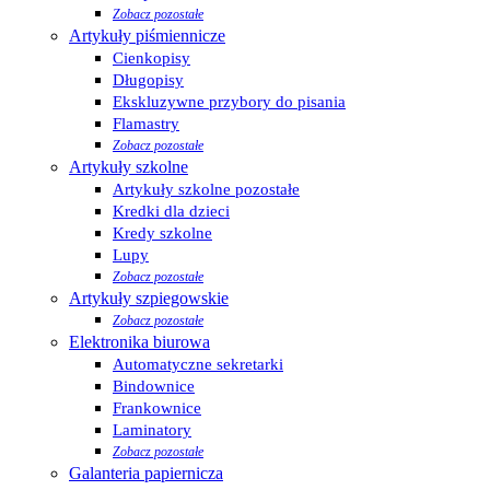
Zobacz pozostałe
Artykuły piśmiennicze
Cienkopisy
Długopisy
Ekskluzywne przybory do pisania
Flamastry
Zobacz pozostałe
Artykuły szkolne
Artykuły szkolne pozostałe
Kredki dla dzieci
Kredy szkolne
Lupy
Zobacz pozostałe
Artykuły szpiegowskie
Zobacz pozostałe
Elektronika biurowa
Automatyczne sekretarki
Bindownice
Frankownice
Laminatory
Zobacz pozostałe
Galanteria papiernicza