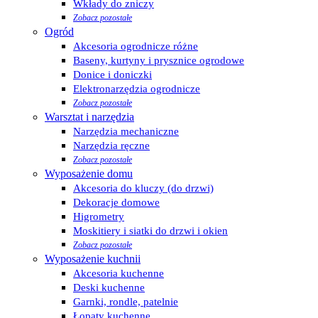
Wkłady do zniczy
Zobacz pozostałe
Ogród
Akcesoria ogrodnicze różne
Baseny, kurtyny i prysznice ogrodowe
Donice i doniczki
Elektronarzędzia ogrodnicze
Zobacz pozostałe
Warsztat i narzędzia
Narzędzia mechaniczne
Narzędzia ręczne
Zobacz pozostałe
Wyposażenie domu
Akcesoria do kluczy (do drzwi)
Dekoracje domowe
Higrometry
Moskitiery i siatki do drzwi i okien
Zobacz pozostałe
Wyposażenie kuchnii
Akcesoria kuchenne
Deski kuchenne
Garnki, rondle, patelnie
Łopaty kuchenne