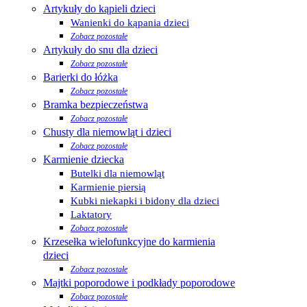
Artykuły do kąpieli dzieci
Wanienki do kąpania dzieci
Zobacz pozostałe
Artykuły do snu dla dzieci
Zobacz pozostałe
Barierki do łóżka
Zobacz pozostałe
Bramka bezpieczeństwa
Zobacz pozostałe
Chusty dla niemowląt i dzieci
Zobacz pozostałe
Karmienie dziecka
Butelki dla niemowląt
Karmienie piersią
Kubki niekapki i bidony dla dzieci
Laktatory
Zobacz pozostałe
Krzesełka wielofunkcyjne do karmienia
dzieci
Zobacz pozostałe
Majtki poporodowe i podkłady poporodowe
Zobacz pozostałe