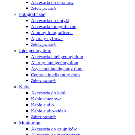
Akcesoria do ekranów
Zobacz pozostałe
Fotograficzne
Akcesoria do optyki
Akcesoria fotograficzne
Albumy fotograficzne
Aparaty cyfrowe
Zobacz pozostałe
Inteligentny dom
Akcesoria inteligentny dom
Alarmy inteligentny dom
Asystenci inteligentny dom
Centrale inteligentny dom
Zobacz pozostałe
Kable
Akcesoria do kabli
Kable antenowe
Kable audio
Kable audio-video
Zobacz pozostałe
Monitoring
Akcesoria do czujników
Akcesoria do monitoringu