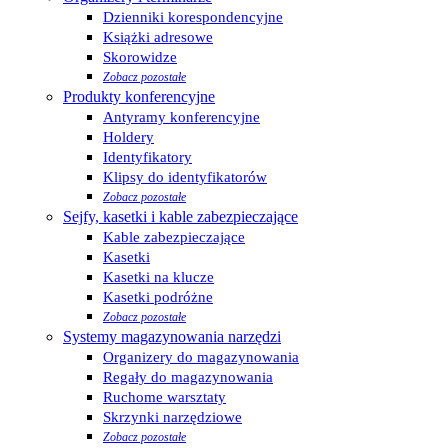
Dzienniki korespondencyjne
Książki adresowe
Skorowidze
Zobacz pozostałe
Produkty konferencyjne
Antyramy konferencyjne
Holdery
Identyfikatory
Klipsy do identyfikatorów
Zobacz pozostałe
Sejfy, kasetki i kable zabezpieczające
Kable zabezpieczające
Kasetki
Kasetki na klucze
Kasetki podróżne
Zobacz pozostałe
Systemy magazynowania narzędzi
Organizery do magazynowania
Regały do magazynowania
Ruchome warsztaty
Skrzynki narzędziowe
Zobacz pozostałe