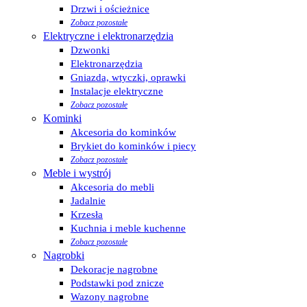
Drzwi i ościeżnice
Zobacz pozostałe
Elektryczne i elektronarzędzia
Dzwonki
Elektronarzędzia
Gniazda, wtyczki, oprawki
Instalacje elektryczne
Zobacz pozostałe
Kominki
Akcesoria do kominków
Brykiet do kominków i piecy
Zobacz pozostałe
Meble i wystrój
Akcesoria do mebli
Jadalnie
Krzesła
Kuchnia i meble kuchenne
Zobacz pozostałe
Nagrobki
Dekoracje nagrobne
Podstawki pod znicze
Wazony nagrobne