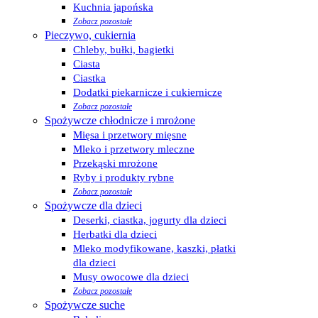
Kuchnia japońska
Zobacz pozostałe
Pieczywo, cukiernia
Chleby, bułki, bagietki
Ciasta
Ciastka
Dodatki piekarnicze i cukiernicze
Zobacz pozostałe
Spożywcze chłodnicze i mrożone
Mięsa i przetwory mięsne
Mleko i przetwory mleczne
Przekąski mrożone
Ryby i produkty rybne
Zobacz pozostałe
Spożywcze dla dzieci
Deserki, ciastka, jogurty dla dzieci
Herbatki dla dzieci
Mleko modyfikowane, kaszki, płatki
dla dzieci
Musy owocowe dla dzieci
Zobacz pozostałe
Spożywcze suche