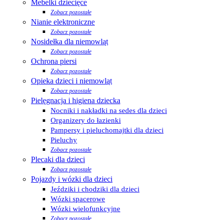
Mebelki dziecięce
Zobacz pozostałe
Nianie elektroniczne
Zobacz pozostałe
Nosidełka dla niemowląt
Zobacz pozostałe
Ochrona piersi
Zobacz pozostałe
Opieka dzieci i niemowląt
Zobacz pozostałe
Pielęgnacja i higiena dziecka
Nocniki i nakładki na sedes dla dzieci
Organizery do łazienki
Pampersy i pieluchomajtki dla dzieci
Pieluchy
Zobacz pozostałe
Plecaki dla dzieci
Zobacz pozostałe
Pojazdy i wózki dla dzieci
Jeździki i chodziki dla dzieci
Wózki spacerowe
Wózki wielofunkcyjne
Zobacz pozostałe