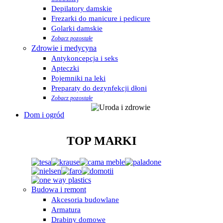
Depilatory damskie
Frezarki do manicure i pedicure
Golarki damskie
Zobacz pozostałe
Zdrowie i medycyna
Antykoncepcja i seks
Apteczki
Pojemniki na leki
Preparaty do dezynfekcji dłoni
Zobacz pozostałe
Dom i ogród
TOP MARKI
Budowa i remont
Akcesoria budowlane
Armatura
Drabiny domowe