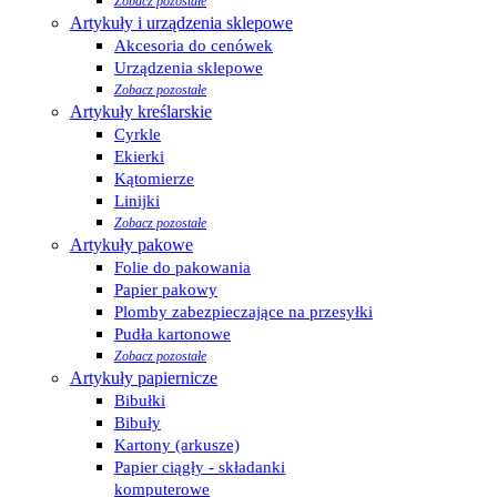
Zobacz pozostałe
Artykuły i urządzenia sklepowe
Akcesoria do cenówek
Urządzenia sklepowe
Zobacz pozostałe
Artykuły kreślarskie
Cyrkle
Ekierki
Kątomierze
Linijki
Zobacz pozostałe
Artykuły pakowe
Folie do pakowania
Papier pakowy
Plomby zabezpieczające na przesyłki
Pudła kartonowe
Zobacz pozostałe
Artykuły papiernicze
Bibułki
Bibuły
Kartony (arkusze)
Papier ciągły - składanki
komputerowe