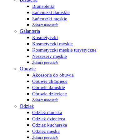
Bransoletki
Łańcuszki damskie
Łańcuszki męskie
Zobacz pozostałe
Galanteria
Kosmetyczki
Kosmetyczki męskie
Kosmetyczki męskie turystyczne
Nessesery męskie
Zobacz pozostałe
Obuwie
Akcesoria do obuwia
Obuwie chłopięce
Obuwie damskie
Obuwie dziecięce
Zobacz pozostałe
Odzież
Odzież damska
Odzież dziecięca
Odzież kucharska
Odzież męska
Zobacz pozostałe