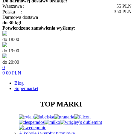
Do darmowej dostawy brakuje:
Warszawa :
55
PLN
350
PLN
Polska
:
Darmowa dostawa
do 30 kg!
Potwierdzone zamówienia wyślemy:
do 18:00
do 19:00
do 20:00
0
0
00
PLN
Blog
Supermarket
TOP MARKI
Alkohole i wyroby tytoniowe