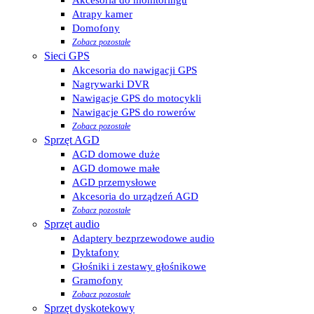
Atrapy kamer
Domofony
Zobacz pozostałe
Sieci GPS
Akcesoria do nawigacji GPS
Nagrywarki DVR
Nawigacje GPS do motocykli
Nawigacje GPS do rowerów
Zobacz pozostałe
Sprzęt AGD
AGD domowe duże
AGD domowe małe
AGD przemysłowe
Akcesoria do urządzeń AGD
Zobacz pozostałe
Sprzęt audio
Adaptery bezprzewodowe audio
Dyktafony
Głośniki i zestawy głośnikowe
Gramofony
Zobacz pozostałe
Sprzęt dyskotekowy