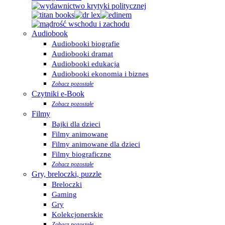
Audiobook
Audiobooki biografie
Audiobooki dramat
Audiobooki edukacja
Audiobooki ekonomia i biznes
Zobacz pozostałe
Czytniki e-Book
Zobacz pozostałe
Filmy
Bajki dla dzieci
Filmy animowane
Filmy animowane dla dzieci
Filmy biograficzne
Zobacz pozostałe
Gry, breloczki, puzzle
Breloczki
Gaming
Gry
Kolekcjonerskie
Zobacz pozostałe