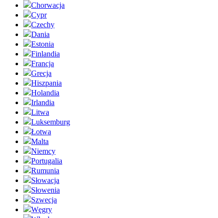
Chorwacja
Cypr
Czechy
Dania
Estonia
Finlandia
Francja
Grecja
Hiszpania
Holandia
Irlandia
Litwa
Luksemburg
Łotwa
Malta
Niemcy
Portugalia
Rumunia
Słowacja
Słowenia
Szwecja
Węgry