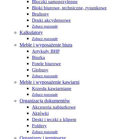
Bloczki samoprzylepne
Bloki biurowe, techniczne, rysunkowe
Bruliony
Druki akcydensowe
Zobacz pozostałe
Kalkulatory
Zobacz pozostałe
Meble i wyposażenie biura
Artykuły BHP
Biurka
Fotele biurowe
Globusy
Zobacz pozostałe
Meble i wyposażenie kawiarni
Krzesła kawiarniane
Zobacz pozostałe
Organizacja dokumentów
Akcesoria nabiurkowe
Aktówki
Deski i teczki z klipem
Foldery
Zobacz pozostałe
Organizery i terminarze