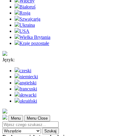
Włochy
Białoruś
Rosja
Szwajcarja
Ukraina
USA
Wielka Brytania
Kraje pozostałe
Język:
czeski
niemiecki
angielski
francuski
słowacki
ukraiński
Menu
Menu Close
Szukaj