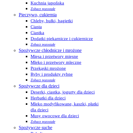
Kuchnia japońska
Zobacz pozostałe
Pieczywo, cukiernia
Chleby, bułki, bagietki
Ciasta
Ciastka
Dodatki piekarnicze i cukiernicze
Zobacz pozostałe
Spożywcze chłodnicze i mrożone
Mięsa i przetwory mięsne
Mleko i przetwory mleczne
Przekąski mrożone
Ryby i produkty rybne
Zobacz pozostałe
Spożywcze dla dzieci
Deserki, ciastka, jogurty dla dzieci
Herbatki dla dzieci
Mleko modyfikowane, kaszki, płatki
dla dzieci
Musy owocowe dla dzieci
Zobacz pozostałe
Spożywcze suche