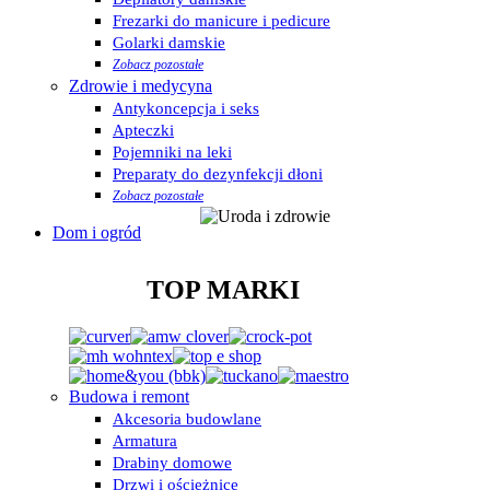
Frezarki do manicure i pedicure
Golarki damskie
Zobacz pozostałe
Zdrowie i medycyna
Antykoncepcja i seks
Apteczki
Pojemniki na leki
Preparaty do dezynfekcji dłoni
Zobacz pozostałe
Dom i ogród
TOP MARKI
Budowa i remont
Akcesoria budowlane
Armatura
Drabiny domowe
Drzwi i ościeżnice