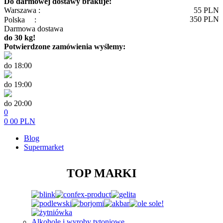
Do darmowej dostawy brakuje:
Warszawa :
55
PLN
350
PLN
Polska
:
Darmowa dostawa
do 30 kg!
Potwierdzone zamówienia wyślemy:
do 18:00
do 19:00
do 20:00
0
0
00
PLN
Blog
Supermarket
TOP MARKI
Alkohole i wyroby tytoniowe