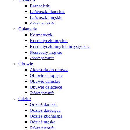
Bransoletki
Łańcuszki damskie
Łańcuszki męskie
Zobacz pozostałe
Galanteria
Kosmetyczki
Kosmetyczki męskie
Kosmetyczki męskie turystyczne
Nessesery męskie
Zobacz pozostałe
Obuwie
Akcesoria do obuwia
Obuwie chłopięce
Obuwie damskie
Obuwie dziecięce
Zobacz pozostałe
Odzież
Odzież damska
Odzież dziecięca
Odzież kucharska
Odzież męska
Zobacz pozostałe