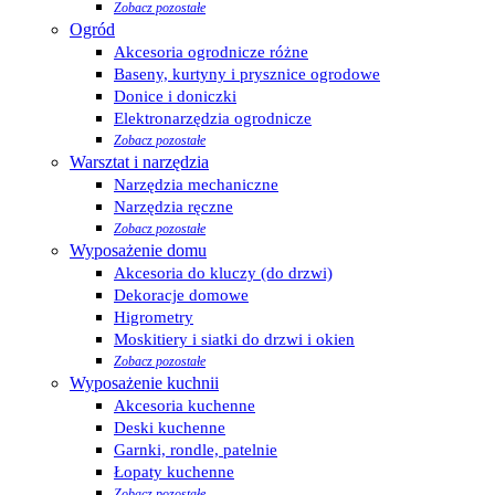
Zobacz pozostałe
Ogród
Akcesoria ogrodnicze różne
Baseny, kurtyny i prysznice ogrodowe
Donice i doniczki
Elektronarzędzia ogrodnicze
Zobacz pozostałe
Warsztat i narzędzia
Narzędzia mechaniczne
Narzędzia ręczne
Zobacz pozostałe
Wyposażenie domu
Akcesoria do kluczy (do drzwi)
Dekoracje domowe
Higrometry
Moskitiery i siatki do drzwi i okien
Zobacz pozostałe
Wyposażenie kuchnii
Akcesoria kuchenne
Deski kuchenne
Garnki, rondle, patelnie
Łopaty kuchenne
Zobacz pozostałe