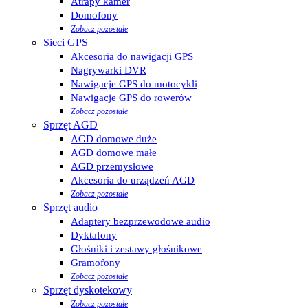
Atrapy kamer
Domofony
Zobacz pozostałe
Sieci GPS
Akcesoria do nawigacji GPS
Nagrywarki DVR
Nawigacje GPS do motocykli
Nawigacje GPS do rowerów
Zobacz pozostałe
Sprzęt AGD
AGD domowe duże
AGD domowe małe
AGD przemysłowe
Akcesoria do urządzeń AGD
Zobacz pozostałe
Sprzęt audio
Adaptery bezprzewodowe audio
Dyktafony
Głośniki i zestawy głośnikowe
Gramofony
Zobacz pozostałe
Sprzęt dyskotekowy
Zobacz pozostałe