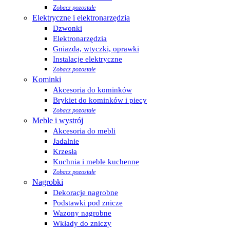
Zobacz pozostałe
Elektryczne i elektronarzędzia
Dzwonki
Elektronarzędzia
Gniazda, wtyczki, oprawki
Instalacje elektryczne
Zobacz pozostałe
Kominki
Akcesoria do kominków
Brykiet do kominków i piecy
Zobacz pozostałe
Meble i wystrój
Akcesoria do mebli
Jadalnie
Krzesła
Kuchnia i meble kuchenne
Zobacz pozostałe
Nagrobki
Dekoracje nagrobne
Podstawki pod znicze
Wazony nagrobne
Wkłady do zniczy