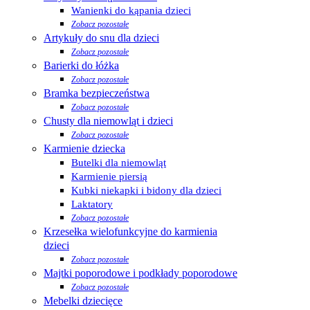
Wanienki do kąpania dzieci
Zobacz pozostałe
Artykuły do snu dla dzieci
Zobacz pozostałe
Barierki do łóżka
Zobacz pozostałe
Bramka bezpieczeństwa
Zobacz pozostałe
Chusty dla niemowląt i dzieci
Zobacz pozostałe
Karmienie dziecka
Butelki dla niemowląt
Karmienie piersią
Kubki niekapki i bidony dla dzieci
Laktatory
Zobacz pozostałe
Krzesełka wielofunkcyjne do karmienia
dzieci
Zobacz pozostałe
Majtki poporodowe i podkłady poporodowe
Zobacz pozostałe
Mebelki dziecięce