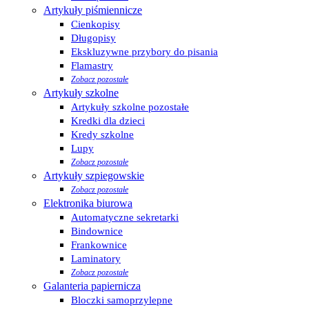
Artykuły piśmiennicze
Cienkopisy
Długopisy
Ekskluzywne przybory do pisania
Flamastry
Zobacz pozostałe
Artykuły szkolne
Artykuły szkolne pozostałe
Kredki dla dzieci
Kredy szkolne
Lupy
Zobacz pozostałe
Artykuły szpiegowskie
Zobacz pozostałe
Elektronika biurowa
Automatyczne sekretarki
Bindownice
Frankownice
Laminatory
Zobacz pozostałe
Galanteria papiernicza
Bloczki samoprzylepne