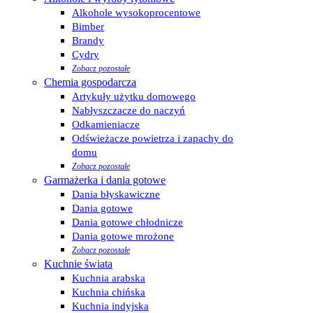
Alkohole wysokoprocentowe
Bimber
Brandy
Cydry
Zobacz pozostałe
Chemia gospodarcza
Artykuły użytku domowego
Nabłyszczacze do naczyń
Odkamieniacze
Odświeżacze powietrza i zapachy do
domu
Zobacz pozostałe
Garmażerka i dania gotowe
Dania błyskawiczne
Dania gotowe
Dania gotowe chłodnicze
Dania gotowe mrożone
Zobacz pozostałe
Kuchnie świata
Kuchnia arabska
Kuchnia chińska
Kuchnia indyjska