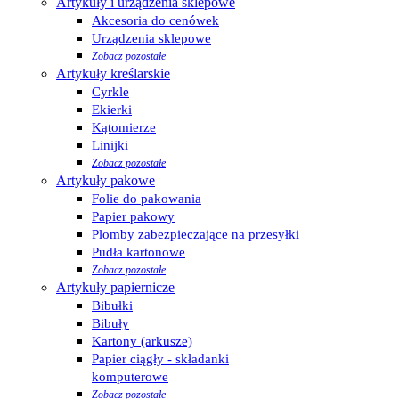
Artykuły i urządzenia sklepowe
Akcesoria do cenówek
Urządzenia sklepowe
Zobacz pozostałe
Artykuły kreślarskie
Cyrkle
Ekierki
Kątomierze
Linijki
Zobacz pozostałe
Artykuły pakowe
Folie do pakowania
Papier pakowy
Plomby zabezpieczające na przesyłki
Pudła kartonowe
Zobacz pozostałe
Artykuły papiernicze
Bibułki
Bibuły
Kartony (arkusze)
Papier ciągły - składanki
komputerowe
Zobacz pozostałe