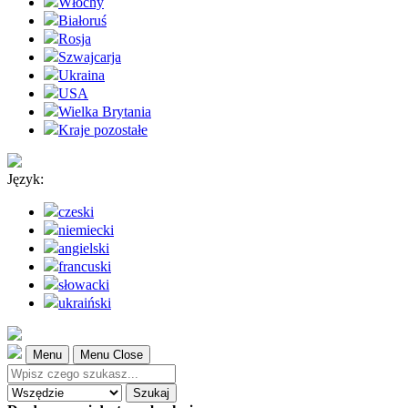
Włochy
Białoruś
Rosja
Szwajcarja
Ukraina
USA
Wielka Brytania
Kraje pozostałe
Język:
czeski
niemiecki
angielski
francuski
słowacki
ukraiński
Menu
Menu Close
Szukaj