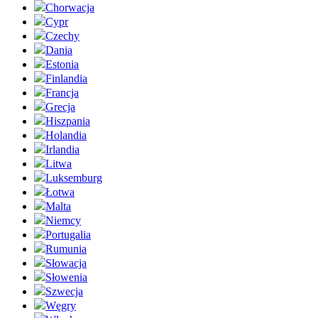
Chorwacja
Cypr
Czechy
Dania
Estonia
Finlandia
Francja
Grecja
Hiszpania
Holandia
Irlandia
Litwa
Luksemburg
Łotwa
Malta
Niemcy
Portugalia
Rumunia
Słowacja
Słowenia
Szwecja
Węgry