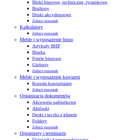
Bloki biurowe, techniczne, rysunkowe
Bruliony
Druki akcydensowe
Zobacz pozostałe
Kalkulatory
Zobacz pozostałe
Meble i wyposażenie biura
Artykuły BHP
Biurka
Fotele biurowe
Globusy
Zobacz pozostałe
Meble i wyposażenie kawiarni
Krzesła kawiarniane
Zobacz pozostałe
Organizacja dokumentów
Akcesoria nabiurkowe
Aktówki
Deski i teczki z klipem
Foldery
Zobacz pozostałe
Organizery i terminarze
Dzienniki korespondencyjne