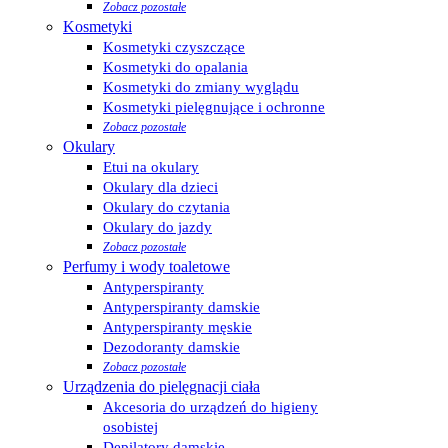
Zobacz pozostałe
Kosmetyki
Kosmetyki czyszczące
Kosmetyki do opalania
Kosmetyki do zmiany wyglądu
Kosmetyki pielęgnujące i ochronne
Zobacz pozostałe
Okulary
Etui na okulary
Okulary dla dzieci
Okulary do czytania
Okulary do jazdy
Zobacz pozostałe
Perfumy i wody toaletowe
Antyperspiranty
Antyperspiranty damskie
Antyperspiranty męskie
Dezodoranty damskie
Zobacz pozostałe
Urządzenia do pielęgnacji ciała
Akcesoria do urządzeń do higieny
osobistej
Depilatory damskie