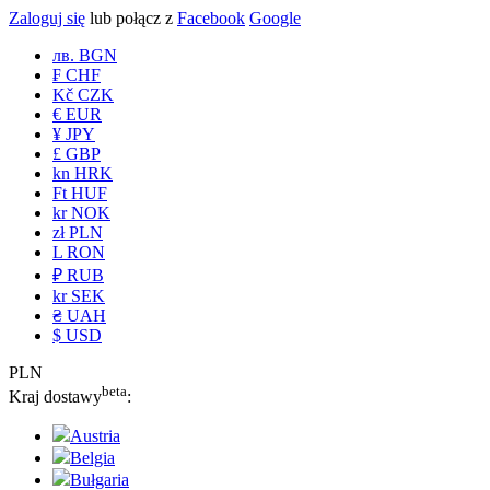
Zaloguj się
lub połącz z
Facebook
Google
лв. BGN
₣ CHF
Kč CZK
€ EUR
¥ JPY
£ GBP
kn HRK
Ft HUF
kr NOK
zł PLN
L RON
₽ RUB
kr SEK
₴ UAH
$ USD
PLN
beta
Kraj dostawy
:
Austria
Belgia
Bułgaria