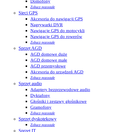
Domofony
Zobacz pozostałe
Sieci GPS
Akcesoria do nawigacji GPS
Nagrywarki DVR
Nawigacje GPS do motocykli
Nawigacje GPS do rowerów
Zobacz pozostałe
Sprzęt AGD
AGD domowe duże
AGD domowe małe
AGD przemysłowe
Akcesoria do urządzeń AGD
Zobacz pozostałe
Sprzęt audio
Adaptery bezprzewodowe audio
Dyktafony
Głośniki i zestawy głośnikowe
Gramofony
Zobacz pozostałe
Sprzęt dyskotekowy
Zobacz pozostałe
Sprzęt IT