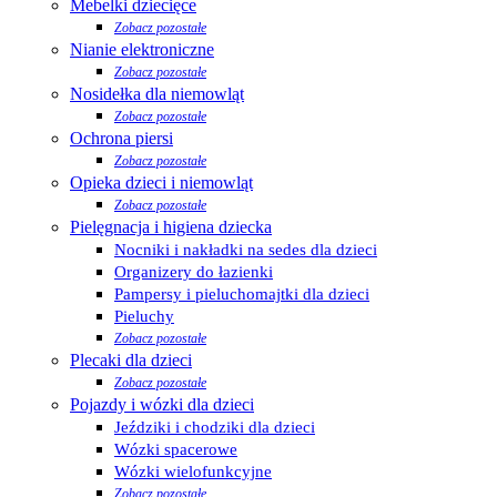
Mebelki dziecięce
Zobacz pozostałe
Nianie elektroniczne
Zobacz pozostałe
Nosidełka dla niemowląt
Zobacz pozostałe
Ochrona piersi
Zobacz pozostałe
Opieka dzieci i niemowląt
Zobacz pozostałe
Pielęgnacja i higiena dziecka
Nocniki i nakładki na sedes dla dzieci
Organizery do łazienki
Pampersy i pieluchomajtki dla dzieci
Pieluchy
Zobacz pozostałe
Plecaki dla dzieci
Zobacz pozostałe
Pojazdy i wózki dla dzieci
Jeździki i chodziki dla dzieci
Wózki spacerowe
Wózki wielofunkcyjne
Zobacz pozostałe