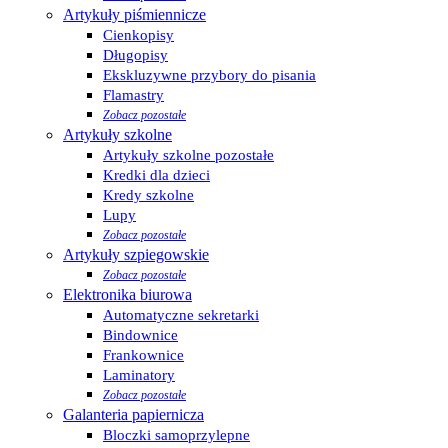
Artykuły piśmiennicze
Cienkopisy
Długopisy
Ekskluzywne przybory do pisania
Flamastry
Zobacz pozostałe
Artykuły szkolne
Artykuły szkolne pozostałe
Kredki dla dzieci
Kredy szkolne
Lupy
Zobacz pozostałe
Artykuły szpiegowskie
Zobacz pozostałe
Elektronika biurowa
Automatyczne sekretarki
Bindownice
Frankownice
Laminatory
Zobacz pozostałe
Galanteria papiernicza
Bloczki samoprzylepne