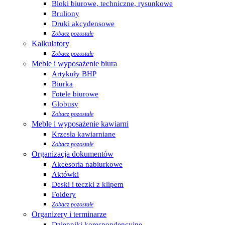
Bloki biurowe, techniczne, rysunkowe
Bruliony
Druki akcydensowe
Zobacz pozostałe
Kalkulatory
Zobacz pozostałe
Meble i wyposażenie biura
Artykuły BHP
Biurka
Fotele biurowe
Globusy
Zobacz pozostałe
Meble i wyposażenie kawiarni
Krzesła kawiarniane
Zobacz pozostałe
Organizacja dokumentów
Akcesoria nabiurkowe
Aktówki
Deski i teczki z klipem
Foldery
Zobacz pozostałe
Organizery i terminarze
Dzienniki korespondencyjne