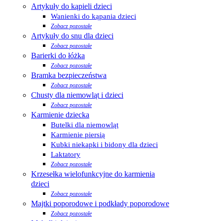
Artykuły do kąpieli dzieci
Wanienki do kąpania dzieci
Zobacz pozostałe
Artykuły do snu dla dzieci
Zobacz pozostałe
Barierki do łóżka
Zobacz pozostałe
Bramka bezpieczeństwa
Zobacz pozostałe
Chusty dla niemowląt i dzieci
Zobacz pozostałe
Karmienie dziecka
Butelki dla niemowląt
Karmienie piersią
Kubki niekapki i bidony dla dzieci
Laktatory
Zobacz pozostałe
Krzesełka wielofunkcyjne do karmienia
dzieci
Zobacz pozostałe
Majtki poporodowe i podkłady poporodowe
Zobacz pozostałe