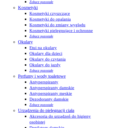
Zobacz pozostałe
Kosmetyki
Kosmetyki czyszczące
Kosmetyki do opalania
Kosmetyki do zmiany wyglądu
Kosmetyki pielęgnujące i ochronne
Zobacz pozostałe
Okulary
Etui na okulary
Okulary dla dzieci
Okulary do czytania
Okulary do jazdy
Zobacz pozostałe
Perfumy i wody toaletowe
Antyperspiranty
Antyperspiranty damskie
Antyperspiranty męskie
Dezodoranty damskie
Zobacz pozostałe
Urządzenia do pielęgnacji ciała
Akcesoria do urządzeń do higieny
osobistej
Depilatory damskie