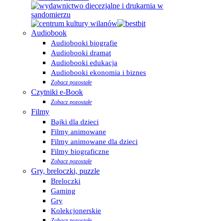
Audiobook
Audiobooki biografie
Audiobooki dramat
Audiobooki edukacja
Audiobooki ekonomia i biznes
Zobacz pozostałe
Czytniki e-Book
Zobacz pozostałe
Filmy
Bajki dla dzieci
Filmy animowane
Filmy animowane dla dzieci
Filmy biograficzne
Zobacz pozostałe
Gry, breloczki, puzzle
Breloczki
Gaming
Gry
Kolekcjonerskie
Zobacz pozostałe