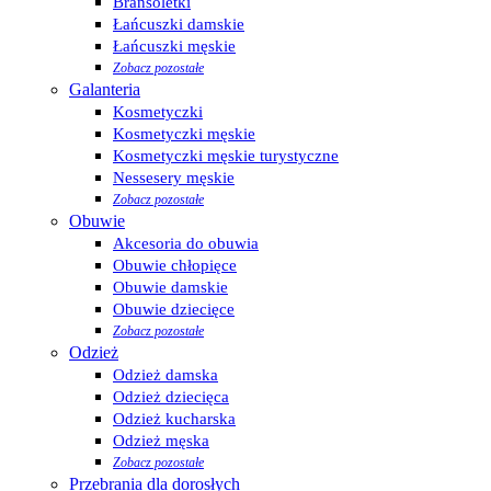
Bransoletki
Łańcuszki damskie
Łańcuszki męskie
Zobacz pozostałe
Galanteria
Kosmetyczki
Kosmetyczki męskie
Kosmetyczki męskie turystyczne
Nessesery męskie
Zobacz pozostałe
Obuwie
Akcesoria do obuwia
Obuwie chłopięce
Obuwie damskie
Obuwie dziecięce
Zobacz pozostałe
Odzież
Odzież damska
Odzież dziecięca
Odzież kucharska
Odzież męska
Zobacz pozostałe
Przebrania dla dorosłych