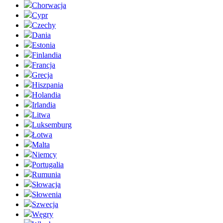
Chorwacja
Cypr
Czechy
Dania
Estonia
Finlandia
Francja
Grecja
Hiszpania
Holandia
Irlandia
Litwa
Luksemburg
Łotwa
Malta
Niemcy
Portugalia
Rumunia
Słowacja
Słowenia
Szwecja
Węgry