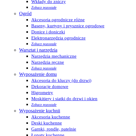
Wkłady do zniczy
Zobacz pozostałe
Ogród
Akcesoria ogrodnicze różne
Baseny, kurtyny i prysznice ogrodowe
Donice i doniczki
Elektronarzędzia ogrodnicze
Zobacz pozostałe
Warsztat i narzędzia
Narzędzia mechaniczne
Narzędzia ręczne
Zobacz pozostałe
Wyposażenie domu
Akcesoria do kluczy (do drzwi)
Dekoracje domowe
Higrometry
Moskitiery i siatki do drzwi i okien
Zobacz pozostałe
Wyposażenie kuchnii
Akcesoria kuchenne
Deski kuchenne
Garnki, rondle, patelnie
Łopaty kuchenne