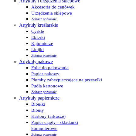
Artykuły i urządzenia sklepowe
Akcesoria do cenówek
Urządzenia sklepowe
Zobacz pozostałe
Artykuły kreślarskie
Cyrkle
Ekierki
Kątomierze
Linijki
Zobacz pozostałe
Artykuły pakowe
Folie do pakowania
Papier pakowy
Plomby zabezpieczające na przesyłki
Pudła kartonowe
Zobacz pozostałe
Artykuły papiernicze
Bibułki
Bibuły
Kartony (arkusze)
Papier ciągły - składanki
komputerowe
Zobacz pozostałe