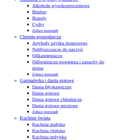
Alkohole wysokoprocentowe
Bimber
Brandy
Cydry
Zobacz pozostałe
Chemia gospodarcza
Artykuły użytku domowego
Nabłyszczacze do naczyń
Odkamieniacze
Odświeżacze powietrza i zapachy do
domu
Zobacz pozostałe
Garmażerka i dania gotowe
Dania błyskawiczne
Dania gotowe
Dania gotowe chłodnicze
Dania gotowe mrożone
Zobacz pozostałe
Kuchnie świata
Kuchnia arabska
Kuchnia chińska
Kuchnia indyjska