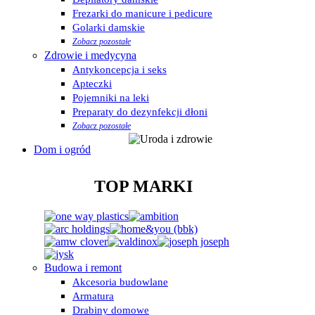
Frezarki do manicure i pedicure
Golarki damskie
Zobacz pozostałe
Zdrowie i medycyna
Antykoncepcja i seks
Apteczki
Pojemniki na leki
Preparaty do dezynfekcji dłoni
Zobacz pozostałe
Dom i ogród
TOP MARKI
Budowa i remont
Akcesoria budowlane
Armatura
Drabiny domowe