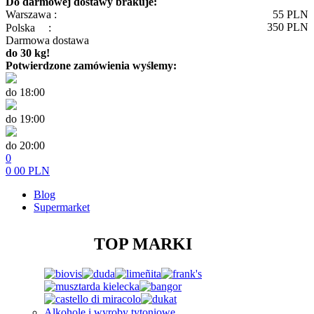
Do darmowej dostawy brakuje:
Warszawa :
55
PLN
350
PLN
Polska
:
Darmowa dostawa
do 30 kg!
Potwierdzone zamówienia wyślemy:
do 18:00
do 19:00
do 20:00
0
0
00
PLN
Blog
Supermarket
TOP MARKI
Alkohole i wyroby tytoniowe