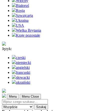
Włochy
Białoruś
Rosja
Szwajcarja
Ukraina
USA
Wielka Brytania
Kraje pozostałe
Język:
czeski
niemiecki
angielski
francuski
słowacki
ukraiński
Menu
Menu Close
Szukaj