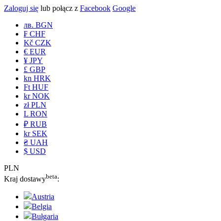
Zaloguj się
lub połącz z
Facebook
Google
лв. BGN
₣ CHF
Kč CZK
€ EUR
¥ JPY
£ GBP
kn HRK
Ft HUF
kr NOK
zł PLN
L RON
₽ RUB
kr SEK
₴ UAH
$ USD
PLN
beta
Kraj dostawy
:
Austria
Belgia
Bułgaria