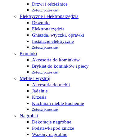
Drzwi i ościeżnice
Zobacz pozostałe
Elektryczne i elektronarzędzia
Dzwonki
Elektronarzędzia
Gniazda, wtyczki, oprawki
Instalacje elektryczne
Zobacz pozostałe
Kominki
Akcesoria do kominków
Brykiet do kominków i piecy
Zobacz pozostałe
Meble i wystrój
Akcesoria do mebli
Jadalnie
Krzesła
Kuchnia i meble kuchenne
Zobacz pozostałe
Nagrobki
Dekoracje nagrobne
Podstawki pod znicze
Wazony nagrobne