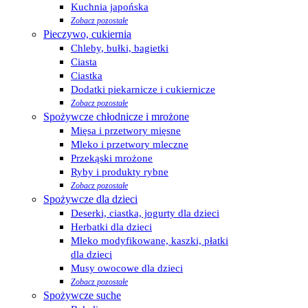
Kuchnia japońska
Zobacz pozostałe
Pieczywo, cukiernia
Chleby, bułki, bagietki
Ciasta
Ciastka
Dodatki piekarnicze i cukiernicze
Zobacz pozostałe
Spożywcze chłodnicze i mrożone
Mięsa i przetwory mięsne
Mleko i przetwory mleczne
Przekąski mrożone
Ryby i produkty rybne
Zobacz pozostałe
Spożywcze dla dzieci
Deserki, ciastka, jogurty dla dzieci
Herbatki dla dzieci
Mleko modyfikowane, kaszki, płatki
dla dzieci
Musy owocowe dla dzieci
Zobacz pozostałe
Spożywcze suche