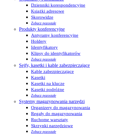
Dzienniki korespondencyjne
Książki adresowe
Skorowidze
Zobacz pozostałe
Produkty konferencyjne
Antyramy konferencyjne
Holdery
Identyfikatory
Klipsy do identyfikatorów
Zobacz pozostałe
Sejfy, kasetki i kable zabezpieczające
Kable zabezpieczające
Kasetki
Kasetki na klucze
Kasetki podróżne
Zobacz pozostałe
Systemy magazynowania narzędzi
Organizery do magazynowania
Regały do magazynowania
Ruchome warsztaty
Skrzynki narzędziowe
Zobacz pozostałe