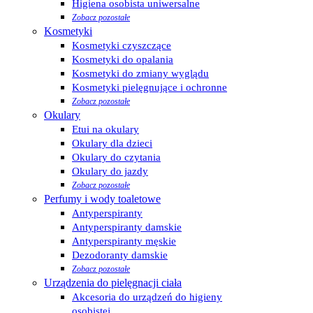
Higiena osobista uniwersalne
Zobacz pozostałe
Kosmetyki
Kosmetyki czyszczące
Kosmetyki do opalania
Kosmetyki do zmiany wyglądu
Kosmetyki pielęgnujące i ochronne
Zobacz pozostałe
Okulary
Etui na okulary
Okulary dla dzieci
Okulary do czytania
Okulary do jazdy
Zobacz pozostałe
Perfumy i wody toaletowe
Antyperspiranty
Antyperspiranty damskie
Antyperspiranty męskie
Dezodoranty damskie
Zobacz pozostałe
Urządzenia do pielęgnacji ciała
Akcesoria do urządzeń do higieny
osobistej