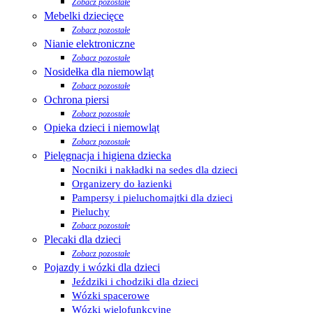
Zobacz pozostałe
Mebelki dziecięce
Zobacz pozostałe
Nianie elektroniczne
Zobacz pozostałe
Nosidełka dla niemowląt
Zobacz pozostałe
Ochrona piersi
Zobacz pozostałe
Opieka dzieci i niemowląt
Zobacz pozostałe
Pielęgnacja i higiena dziecka
Nocniki i nakładki na sedes dla dzieci
Organizery do łazienki
Pampersy i pieluchomajtki dla dzieci
Pieluchy
Zobacz pozostałe
Plecaki dla dzieci
Zobacz pozostałe
Pojazdy i wózki dla dzieci
Jeździki i chodziki dla dzieci
Wózki spacerowe
Wózki wielofunkcyjne