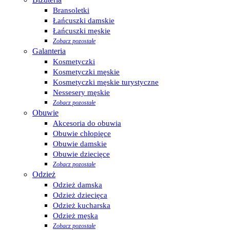
Bransoletki
Łańcuszki damskie
Łańcuszki męskie
Zobacz pozostałe
Galanteria
Kosmetyczki
Kosmetyczki męskie
Kosmetyczki męskie turystyczne
Nessesery męskie
Zobacz pozostałe
Obuwie
Akcesoria do obuwia
Obuwie chłopięce
Obuwie damskie
Obuwie dziecięce
Zobacz pozostałe
Odzież
Odzież damska
Odzież dziecięca
Odzież kucharska
Odzież męska
Zobacz pozostałe