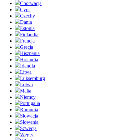
Chorwacja
Cypr
Czechy
Dania
Estonia
Finlandia
Francja
Grecja
Hiszpania
Holandia
Irlandia
Litwa
Luksemburg
Łotwa
Malta
Niemcy
Portugalia
Rumunia
Słowacja
Słowenia
Szwecja
Węgry