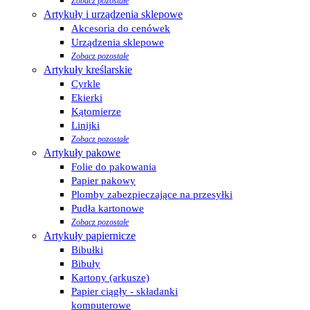
Zobacz pozostałe
Artykuły i urządzenia sklepowe
Akcesoria do cenówek
Urządzenia sklepowe
Zobacz pozostałe
Artykuły kreślarskie
Cyrkle
Ekierki
Kątomierze
Linijki
Zobacz pozostałe
Artykuły pakowe
Folie do pakowania
Papier pakowy
Plomby zabezpieczające na przesyłki
Pudła kartonowe
Zobacz pozostałe
Artykuły papiernicze
Bibułki
Bibuły
Kartony (arkusze)
Papier ciągły - składanki
komputerowe