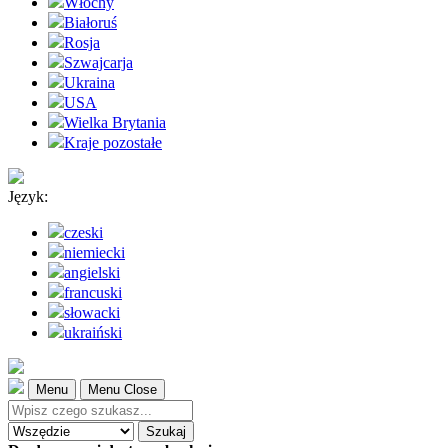
Włochy
Białoruś
Rosja
Szwajcarja
Ukraina
USA
Wielka Brytania
Kraje pozostałe
Język:
czeski
niemiecki
angielski
francuski
słowacki
ukraiński
Menu
Menu Close
Szukaj