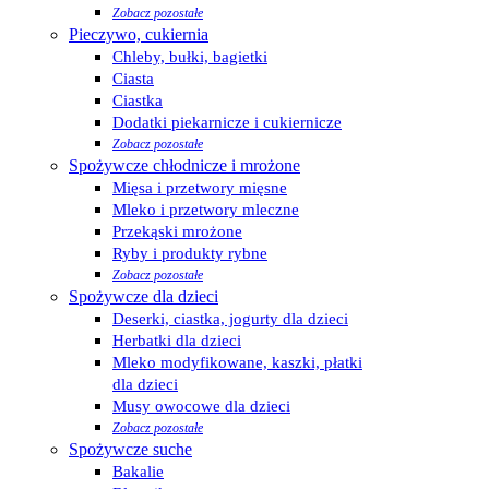
Zobacz pozostałe
Pieczywo, cukiernia
Chleby, bułki, bagietki
Ciasta
Ciastka
Dodatki piekarnicze i cukiernicze
Zobacz pozostałe
Spożywcze chłodnicze i mrożone
Mięsa i przetwory mięsne
Mleko i przetwory mleczne
Przekąski mrożone
Ryby i produkty rybne
Zobacz pozostałe
Spożywcze dla dzieci
Deserki, ciastka, jogurty dla dzieci
Herbatki dla dzieci
Mleko modyfikowane, kaszki, płatki
dla dzieci
Musy owocowe dla dzieci
Zobacz pozostałe
Spożywcze suche
Bakalie