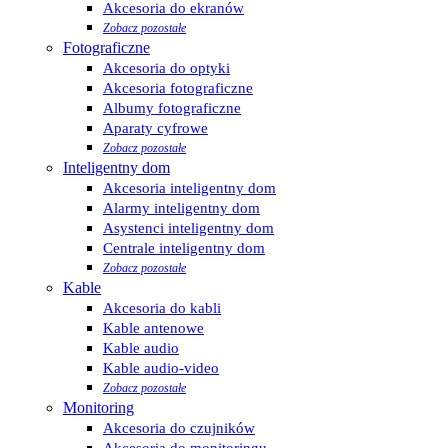
Akcesoria do ekranów
Zobacz pozostałe
Fotograficzne
Akcesoria do optyki
Akcesoria fotograficzne
Albumy fotograficzne
Aparaty cyfrowe
Zobacz pozostałe
Inteligentny dom
Akcesoria inteligentny dom
Alarmy inteligentny dom
Asystenci inteligentny dom
Centrale inteligentny dom
Zobacz pozostałe
Kable
Akcesoria do kabli
Kable antenowe
Kable audio
Kable audio-video
Zobacz pozostałe
Monitoring
Akcesoria do czujników
Akcesoria do monitoringu