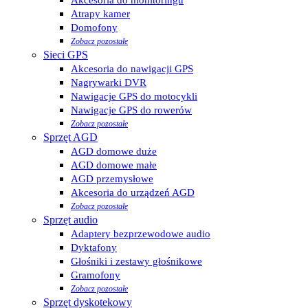
Atrapy kamer
Domofony
Zobacz pozostałe
Sieci GPS
Akcesoria do nawigacji GPS
Nagrywarki DVR
Nawigacje GPS do motocykli
Nawigacje GPS do rowerów
Zobacz pozostałe
Sprzęt AGD
AGD domowe duże
AGD domowe małe
AGD przemysłowe
Akcesoria do urządzeń AGD
Zobacz pozostałe
Sprzęt audio
Adaptery bezprzewodowe audio
Dyktafony
Głośniki i zestawy głośnikowe
Gramofony
Zobacz pozostałe
Sprzęt dyskotekowy