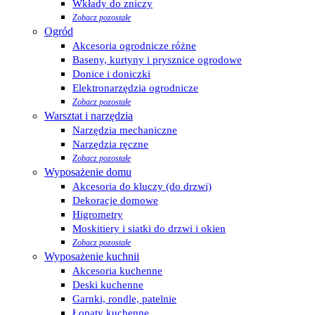
Wkłady do zniczy
Zobacz pozostałe
Ogród
Akcesoria ogrodnicze różne
Baseny, kurtyny i prysznice ogrodowe
Donice i doniczki
Elektronarzędzia ogrodnicze
Zobacz pozostałe
Warsztat i narzędzia
Narzędzia mechaniczne
Narzędzia ręczne
Zobacz pozostałe
Wyposażenie domu
Akcesoria do kluczy (do drzwi)
Dekoracje domowe
Higrometry
Moskitiery i siatki do drzwi i okien
Zobacz pozostałe
Wyposażenie kuchnii
Akcesoria kuchenne
Deski kuchenne
Garnki, rondle, patelnie
Łopaty kuchenne