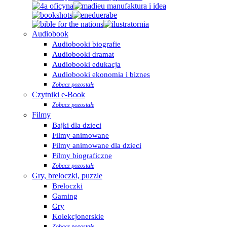
Audiobook
Audiobooki biografie
Audiobooki dramat
Audiobooki edukacja
Audiobooki ekonomia i biznes
Zobacz pozostałe
Czytniki e-Book
Zobacz pozostałe
Filmy
Bajki dla dzieci
Filmy animowane
Filmy animowane dla dzieci
Filmy biograficzne
Zobacz pozostałe
Gry, breloczki, puzzle
Breloczki
Gaming
Gry
Kolekcjonerskie
Zobacz pozostałe