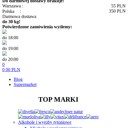
Do darmowej dostawy brakuje:
Warszawa :
55
PLN
350
PLN
Polska
:
Darmowa dostawa
do 30 kg!
Potwierdzone zamówienia wyślemy:
do 18:00
do 19:00
do 20:00
0
0
00
PLN
Blog
Supermarket
TOP MARKI
Alkohole i wyroby tytoniowe