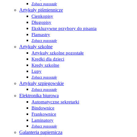
Zobacz pozostałe
Artykuły piśmiennicze
Cienkopisy
Długopisy
Ekskluzywne przybory do pisania
Flamastry
Zobacz pozostałe
Artykuły szkolne
Artykuły szkolne pozostałe
Kredki dla dzieci
Kredy szkolne
Lupy
Zobacz pozostałe
Artykuły szpiegowskie
Zobacz pozostałe
Elektronika biurowa
Automatyczne sekretarki
Bindownice
Frankownice
Laminatory
Zobacz pozostałe
Galanteria papiernicza