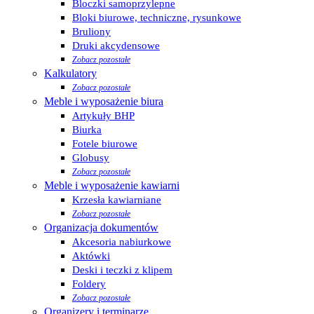
Bloczki samoprzylepne
Bloki biurowe, techniczne, rysunkowe
Bruliony
Druki akcydensowe
Zobacz pozostałe
Kalkulatory
Zobacz pozostałe
Meble i wyposażenie biura
Artykuły BHP
Biurka
Fotele biurowe
Globusy
Zobacz pozostałe
Meble i wyposażenie kawiarni
Krzesła kawiarniane
Zobacz pozostałe
Organizacja dokumentów
Akcesoria nabiurkowe
Aktówki
Deski i teczki z klipem
Foldery
Zobacz pozostałe
Organizery i terminarze