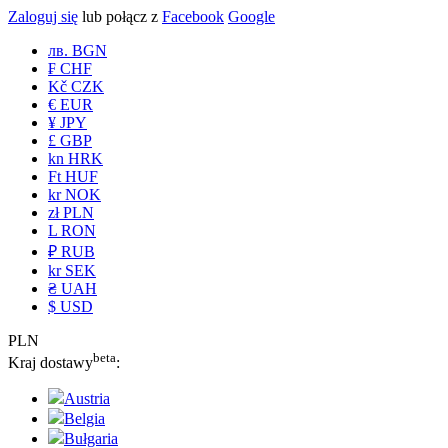
Zaloguj się
lub połącz z
Facebook
Google
лв. BGN
₣ CHF
Kč CZK
€ EUR
¥ JPY
£ GBP
kn HRK
Ft HUF
kr NOK
zł PLN
L RON
₽ RUB
kr SEK
₴ UAH
$ USD
PLN
beta
Kraj dostawy
:
Austria
Belgia
Bułgaria