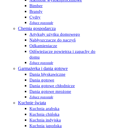
Alkohole wysokoprocentowe
Bimber
Brandy
Cydry
Zobacz pozostałe
Chemia gospodarcza
Artykuły użytku domowego
Nabłyszczacze do naczyń
Odkamieniacze
Odświeżacze powietrza i zapachy do
domu
Zobacz pozostałe
Garmażerka i dania gotowe
Dania błyskawiczne
Dania gotowe
Dania gotowe chłodnicze
Dania gotowe mrożone
Zobacz pozostałe
Kuchnie świata
Kuchnia arabska
Kuchnia chińska
Kuchnia indyjska
Kuchnia japońska