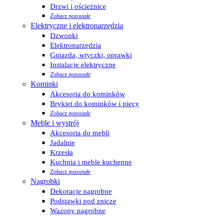
Drzwi i ościeżnice
Zobacz pozostałe
Elektryczne i elektronarzędzia
Dzwonki
Elektronarzędzia
Gniazda, wtyczki, oprawki
Instalacje elektryczne
Zobacz pozostałe
Kominki
Akcesoria do kominków
Brykiet do kominków i piecy
Zobacz pozostałe
Meble i wystrój
Akcesoria do mebli
Jadalnie
Krzesła
Kuchnia i meble kuchenne
Zobacz pozostałe
Nagrobki
Dekoracje nagrobne
Podstawki pod znicze
Wazony nagrobne