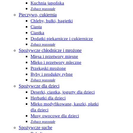
Kuchnia japońska
Zobacz pozostałe
Pieczywo, cukiernia
Chleby, bułki, bagietki
Ciasta
Ciastka
Dodatki piekarnicze i cukiernicze
Zobacz pozostałe
Spożywcze chłodnicze i mrożone
Mięsa i przetwory mięsne
Mleko i przetwory mleczne
Przekąski mrożone
Ryby i produkty rybne
Zobacz pozostałe
Spożywcze dla dzieci
Deserki, ciastka, jogurty dla dzieci
Herbatki dla dzieci
Mleko modyfikowane, kaszki, płatki
dla dzieci
Musy owocowe dla dzieci
Zobacz pozostałe
Spożywcze suche