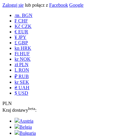
Zaloguj się
lub połącz z
Facebook
Google
лв. BGN
₣ CHF
Kč CZK
€ EUR
¥ JPY
£ GBP
kn HRK
Ft HUF
kr NOK
zł PLN
L RON
₽ RUB
kr SEK
₴ UAH
$ USD
PLN
beta
Kraj dostawy
:
Austria
Belgia
Bułgaria