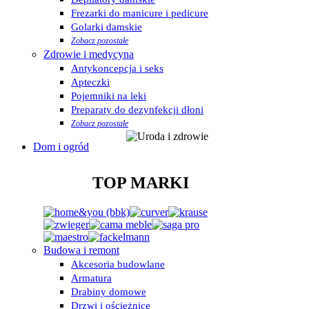
Frezarki do manicure i pedicure
Golarki damskie
Zobacz pozostałe
Zdrowie i medycyna
Antykoncepcja i seks
Apteczki
Pojemniki na leki
Preparaty do dezynfekcji dłoni
Zobacz pozostałe
Dom i ogród
TOP MARKI
Budowa i remont
Akcesoria budowlane
Armatura
Drabiny domowe
Drzwi i ościeżnice