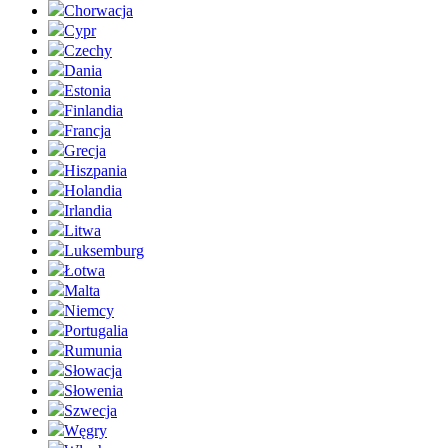
Chorwacja
Cypr
Czechy
Dania
Estonia
Finlandia
Francja
Grecja
Hiszpania
Holandia
Irlandia
Litwa
Luksemburg
Łotwa
Malta
Niemcy
Portugalia
Rumunia
Słowacja
Słowenia
Szwecja
Węgry