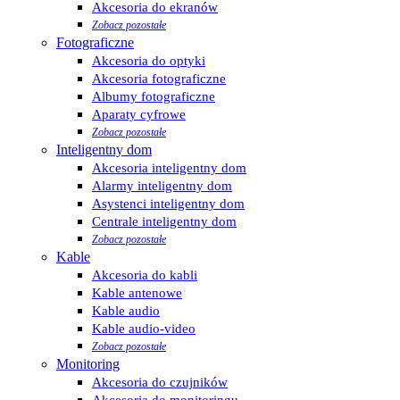
Akcesoria do ekranów
Zobacz pozostałe
Fotograficzne
Akcesoria do optyki
Akcesoria fotograficzne
Albumy fotograficzne
Aparaty cyfrowe
Zobacz pozostałe
Inteligentny dom
Akcesoria inteligentny dom
Alarmy inteligentny dom
Asystenci inteligentny dom
Centrale inteligentny dom
Zobacz pozostałe
Kable
Akcesoria do kabli
Kable antenowe
Kable audio
Kable audio-video
Zobacz pozostałe
Monitoring
Akcesoria do czujników
Akcesoria do monitoringu