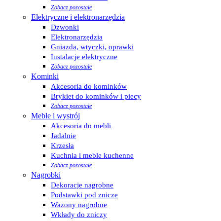
Zobacz pozostałe
Elektryczne i elektronarzędzia
Dzwonki
Elektronarzędzia
Gniazda, wtyczki, oprawki
Instalacje elektryczne
Zobacz pozostałe
Kominki
Akcesoria do kominków
Brykiet do kominków i piecy
Zobacz pozostałe
Meble i wystrój
Akcesoria do mebli
Jadalnie
Krzesła
Kuchnia i meble kuchenne
Zobacz pozostałe
Nagrobki
Dekoracje nagrobne
Podstawki pod znicze
Wazony nagrobne
Wkłady do zniczy