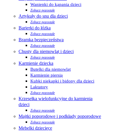
Wanienki do kąpania dzieci
Zobacz pozostałe
Artykuły do snu dla dzieci
Zobacz pozostałe
Barierki do łóżka
Zobacz pozostałe
Bramka bezpieczeństwa
Zobacz pozostałe
Chusty dla niemowląt i dzieci
Zobacz pozostałe
Karmienie dziecka
Butelki dla niemowląt
Karmienie piersią
Kubki niekapki i bidony dla dzieci
Laktatory
Zobacz pozostałe
Krzesełka wielofunkcyjne do karmienia
dzieci
Zobacz pozostałe
Majtki poporodowe i podkłady poporodowe
Zobacz pozostałe
Mebelki dziecięce