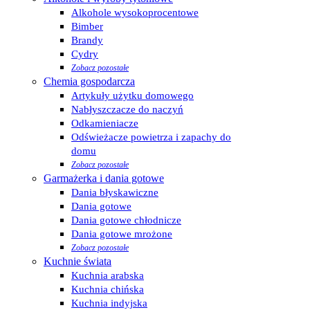
Alkohole wysokoprocentowe
Bimber
Brandy
Cydry
Zobacz pozostałe
Chemia gospodarcza
Artykuły użytku domowego
Nabłyszczacze do naczyń
Odkamieniacze
Odświeżacze powietrza i zapachy do
domu
Zobacz pozostałe
Garmażerka i dania gotowe
Dania błyskawiczne
Dania gotowe
Dania gotowe chłodnicze
Dania gotowe mrożone
Zobacz pozostałe
Kuchnie świata
Kuchnia arabska
Kuchnia chińska
Kuchnia indyjska