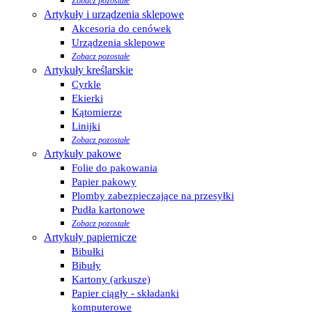
Zobacz pozostałe
Artykuły i urządzenia sklepowe
Akcesoria do cenówek
Urządzenia sklepowe
Zobacz pozostałe
Artykuły kreślarskie
Cyrkle
Ekierki
Kątomierze
Linijki
Zobacz pozostałe
Artykuły pakowe
Folie do pakowania
Papier pakowy
Plomby zabezpieczające na przesyłki
Pudła kartonowe
Zobacz pozostałe
Artykuły papiernicze
Bibułki
Bibuły
Kartony (arkusze)
Papier ciągły - składanki
komputerowe