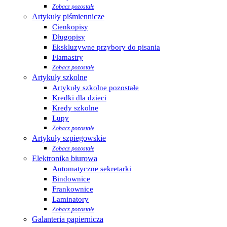
Zobacz pozostałe
Artykuły piśmiennicze
Cienkopisy
Długopisy
Ekskluzywne przybory do pisania
Flamastry
Zobacz pozostałe
Artykuły szkolne
Artykuły szkolne pozostałe
Kredki dla dzieci
Kredy szkolne
Lupy
Zobacz pozostałe
Artykuły szpiegowskie
Zobacz pozostałe
Elektronika biurowa
Automatyczne sekretarki
Bindownice
Frankownice
Laminatory
Zobacz pozostałe
Galanteria papiernicza