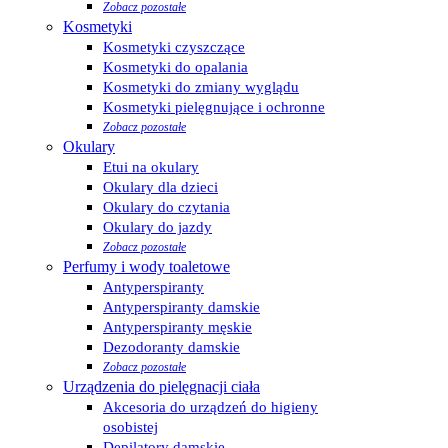
Zobacz pozostałe
Kosmetyki
Kosmetyki czyszczące
Kosmetyki do opalania
Kosmetyki do zmiany wyglądu
Kosmetyki pielęgnujące i ochronne
Zobacz pozostałe
Okulary
Etui na okulary
Okulary dla dzieci
Okulary do czytania
Okulary do jazdy
Zobacz pozostałe
Perfumy i wody toaletowe
Antyperspiranty
Antyperspiranty damskie
Antyperspiranty męskie
Dezodoranty damskie
Zobacz pozostałe
Urządzenia do pielęgnacji ciała
Akcesoria do urządzeń do higieny
osobistej
Depilatory damskie