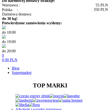
Do darmowej dostawy brakuje:
Warszawa :
55
PLN
350
PLN
Polska
:
Darmowa dostawa
do 30 kg!
Potwierdzone zamówienia wyślemy:
do 18:00
do 19:00
do 20:00
0
0
00
PLN
Blog
Supermarket
TOP MARKI
Alkohole i wyroby tytoniowe