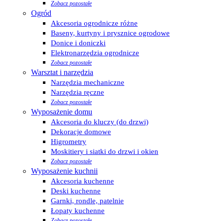
Zobacz pozostałe
Ogród
Akcesoria ogrodnicze różne
Baseny, kurtyny i prysznice ogrodowe
Donice i doniczki
Elektronarzędzia ogrodnicze
Zobacz pozostałe
Warsztat i narzędzia
Narzędzia mechaniczne
Narzędzia ręczne
Zobacz pozostałe
Wyposażenie domu
Akcesoria do kluczy (do drzwi)
Dekoracje domowe
Higrometry
Moskitiery i siatki do drzwi i okien
Zobacz pozostałe
Wyposażenie kuchnii
Akcesoria kuchenne
Deski kuchenne
Garnki, rondle, patelnie
Łopaty kuchenne
Zobacz pozostałe