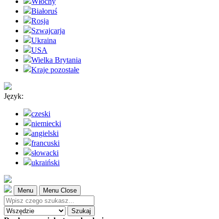
Włochy
Białoruś
Rosja
Szwajcarja
Ukraina
USA
Wielka Brytania
Kraje pozostałe
Język:
czeski
niemiecki
angielski
francuski
słowacki
ukraiński
Menu
Menu Close
Szukaj