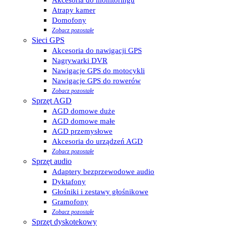
Atrapy kamer
Domofony
Zobacz pozostałe
Sieci GPS
Akcesoria do nawigacji GPS
Nagrywarki DVR
Nawigacje GPS do motocykli
Nawigacje GPS do rowerów
Zobacz pozostałe
Sprzęt AGD
AGD domowe duże
AGD domowe małe
AGD przemysłowe
Akcesoria do urządzeń AGD
Zobacz pozostałe
Sprzęt audio
Adaptery bezprzewodowe audio
Dyktafony
Głośniki i zestawy głośnikowe
Gramofony
Zobacz pozostałe
Sprzęt dyskotekowy