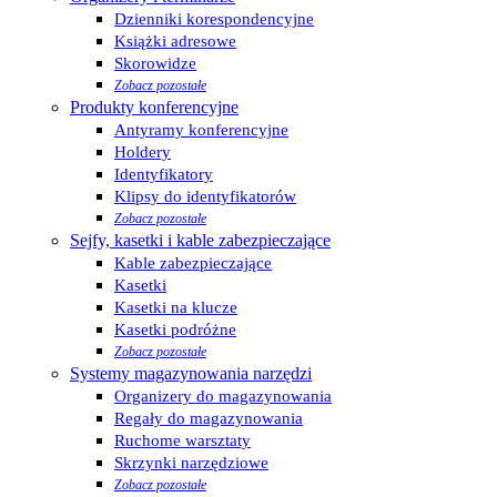
Dzienniki korespondencyjne
Książki adresowe
Skorowidze
Zobacz pozostałe
Produkty konferencyjne
Antyramy konferencyjne
Holdery
Identyfikatory
Klipsy do identyfikatorów
Zobacz pozostałe
Sejfy, kasetki i kable zabezpieczające
Kable zabezpieczające
Kasetki
Kasetki na klucze
Kasetki podróżne
Zobacz pozostałe
Systemy magazynowania narzędzi
Organizery do magazynowania
Regały do magazynowania
Ruchome warsztaty
Skrzynki narzędziowe
Zobacz pozostałe