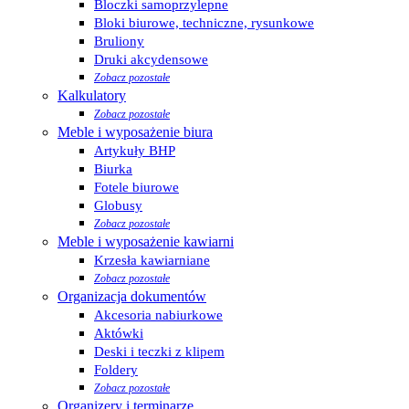
Bloczki samoprzylepne
Bloki biurowe, techniczne, rysunkowe
Bruliony
Druki akcydensowe
Zobacz pozostałe
Kalkulatory
Zobacz pozostałe
Meble i wyposażenie biura
Artykuły BHP
Biurka
Fotele biurowe
Globusy
Zobacz pozostałe
Meble i wyposażenie kawiarni
Krzesła kawiarniane
Zobacz pozostałe
Organizacja dokumentów
Akcesoria nabiurkowe
Aktówki
Deski i teczki z klipem
Foldery
Zobacz pozostałe
Organizery i terminarze