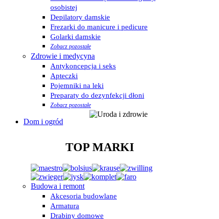
osobistej
Depilatory damskie
Frezarki do manicure i pedicure
Golarki damskie
Zobacz pozostałe
Zdrowie i medycyna
Antykoncepcja i seks
Apteczki
Pojemniki na leki
Preparaty do dezynfekcji dłoni
Zobacz pozostałe
Dom i ogród
TOP MARKI
Budowa i remont
Akcesoria budowlane
Armatura
Drabiny domowe