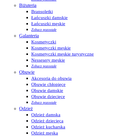
Biżuteria
Bransoletki
Łańcuszki damskie
Łańcuszki męskie
Zobacz pozostałe
Galanteria
Kosmetyczki
Kosmetyczki męskie
Kosmetyczki męskie turystyczne
Nessesery męskie
Zobacz pozostałe
Obuwie
Akcesoria do obuwia
Obuwie chłopięce
Obuwie damskie
Obuwie dziecięce
Zobacz pozostałe
Odzież
Odzież damska
Odzież dziecięca
Odzież kucharska
Odzież męska