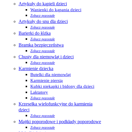
Artykuły do kąpieli dzieci
Wanienki do kąpania dzieci
Zobacz pozostałe
Artykuły do snu dla dzieci
Zobacz pozostałe
Barierki do łóżka
Zobacz pozostałe
Bramka bezpieczeństwa
Zobacz pozostałe
Chusty dla niemowląt i dzieci
Zobacz pozostałe
Karmienie dziecka
Butelki dla niemowląt
Karmienie piersią
Kubki niekapki i bidony dla dzieci
Laktatory
Zobacz pozostałe
Krzesełka wielofunkcyjne do karmienia
dzieci
Zobacz pozostałe
Majtki poporodowe i podkłady poporodowe
Zobacz pozostałe