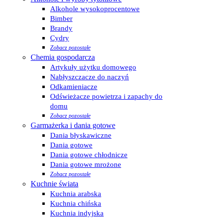
Alkohole wysokoprocentowe
Bimber
Brandy
Cydry
Zobacz pozostałe
Chemia gospodarcza
Artykuły użytku domowego
Nabłyszczacze do naczyń
Odkamieniacze
Odświeżacze powietrza i zapachy do
domu
Zobacz pozostałe
Garmażerka i dania gotowe
Dania błyskawiczne
Dania gotowe
Dania gotowe chłodnicze
Dania gotowe mrożone
Zobacz pozostałe
Kuchnie świata
Kuchnia arabska
Kuchnia chińska
Kuchnia indyjska