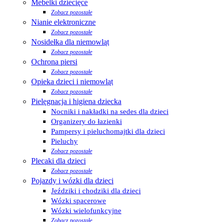
Mebelki dziecięce
Zobacz pozostałe
Nianie elektroniczne
Zobacz pozostałe
Nosidełka dla niemowląt
Zobacz pozostałe
Ochrona piersi
Zobacz pozostałe
Opieka dzieci i niemowląt
Zobacz pozostałe
Pielęgnacja i higiena dziecka
Nocniki i nakładki na sedes dla dzieci
Organizery do łazienki
Pampersy i pieluchomajtki dla dzieci
Pieluchy
Zobacz pozostałe
Plecaki dla dzieci
Zobacz pozostałe
Pojazdy i wózki dla dzieci
Jeździki i chodziki dla dzieci
Wózki spacerowe
Wózki wielofunkcyjne
Zobacz pozostałe