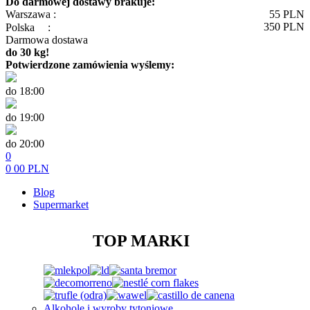
Do darmowej dostawy brakuje:
Warszawa :
55
PLN
350
PLN
Polska
:
Darmowa dostawa
do 30 kg!
Potwierdzone zamówienia wyślemy:
do 18:00
do 19:00
do 20:00
0
0
00
PLN
Blog
Supermarket
TOP MARKI
Alkohole i wyroby tytoniowe