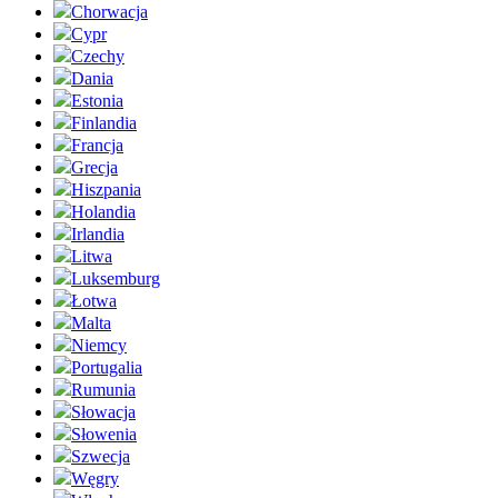
Chorwacja
Cypr
Czechy
Dania
Estonia
Finlandia
Francja
Grecja
Hiszpania
Holandia
Irlandia
Litwa
Luksemburg
Łotwa
Malta
Niemcy
Portugalia
Rumunia
Słowacja
Słowenia
Szwecja
Węgry