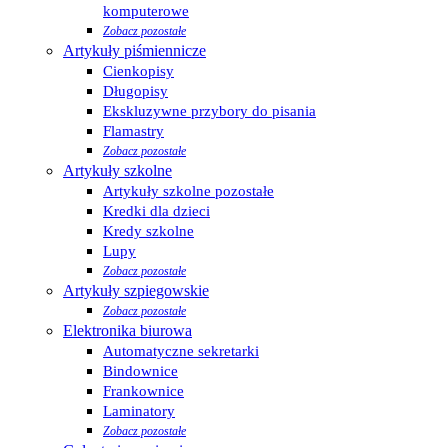
komputerowe
Zobacz pozostałe
Artykuły piśmiennicze
Cienkopisy
Długopisy
Ekskluzywne przybory do pisania
Flamastry
Zobacz pozostałe
Artykuły szkolne
Artykuły szkolne pozostałe
Kredki dla dzieci
Kredy szkolne
Lupy
Zobacz pozostałe
Artykuły szpiegowskie
Zobacz pozostałe
Elektronika biurowa
Automatyczne sekretarki
Bindownice
Frankownice
Laminatory
Zobacz pozostałe