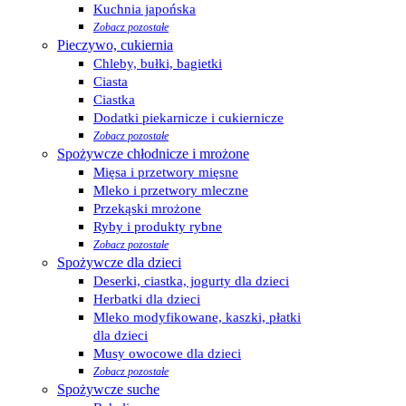
Kuchnia japońska
Zobacz pozostałe
Pieczywo, cukiernia
Chleby, bułki, bagietki
Ciasta
Ciastka
Dodatki piekarnicze i cukiernicze
Zobacz pozostałe
Spożywcze chłodnicze i mrożone
Mięsa i przetwory mięsne
Mleko i przetwory mleczne
Przekąski mrożone
Ryby i produkty rybne
Zobacz pozostałe
Spożywcze dla dzieci
Deserki, ciastka, jogurty dla dzieci
Herbatki dla dzieci
Mleko modyfikowane, kaszki, płatki
dla dzieci
Musy owocowe dla dzieci
Zobacz pozostałe
Spożywcze suche