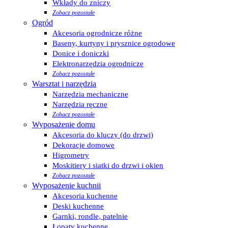
Wkłady do zniczy
Zobacz pozostałe
Ogród
Akcesoria ogrodnicze różne
Baseny, kurtyny i prysznice ogrodowe
Donice i doniczki
Elektronarzędzia ogrodnicze
Zobacz pozostałe
Warsztat i narzędzia
Narzędzia mechaniczne
Narzędzia ręczne
Zobacz pozostałe
Wyposażenie domu
Akcesoria do kluczy (do drzwi)
Dekoracje domowe
Higrometry
Moskitiery i siatki do drzwi i okien
Zobacz pozostałe
Wyposażenie kuchnii
Akcesoria kuchenne
Deski kuchenne
Garnki, rondle, patelnie
Łopaty kuchenne