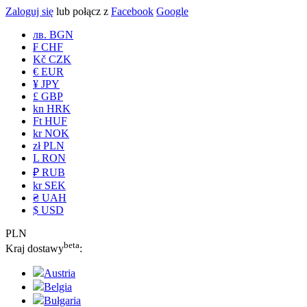
Zaloguj się
lub połącz z
Facebook
Google
лв. BGN
₣ CHF
Kč CZK
€ EUR
¥ JPY
£ GBP
kn HRK
Ft HUF
kr NOK
zł PLN
L RON
₽ RUB
kr SEK
₴ UAH
$ USD
PLN
beta
Kraj dostawy
:
Austria
Belgia
Bułgaria