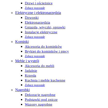
Drzwi i ościeżnice
Zobacz pozostałe
Elektryczne i elektronarzędzia
Dzwonki
Elektronarzędzia
Gniazda, wtyczki, oprawki
Instalacje elektryczne
Zobacz pozostałe
Kominki
Akcesoria do kominków
Brykiet do kominków i piecy
Zobacz pozostałe
Meble i wystrój
Akcesoria do mebli
Jadalnie
Krzesła
Kuchnia i meble kuchenne
Zobacz pozostałe
Nagrobki
Dekoracje nagrobne
Podstawki pod znicze
Wazony nagrobne