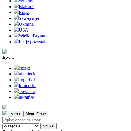
Włochy
Białoruś
Rosja
Szwajcarja
Ukraina
USA
Wielka Brytania
Kraje pozostałe
Język:
czeski
niemiecki
angielski
francuski
słowacki
ukraiński
Menu
Menu Close
Szukaj