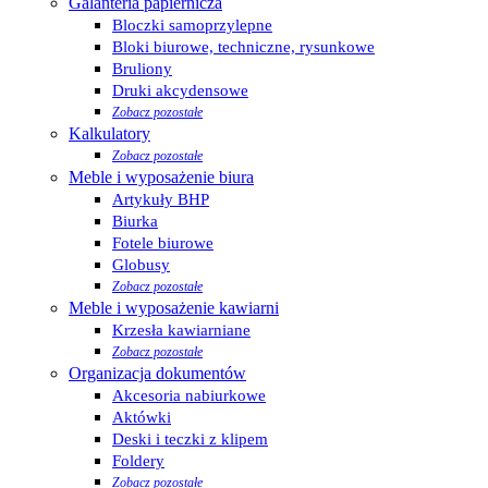
Galanteria papiernicza
Bloczki samoprzylepne
Bloki biurowe, techniczne, rysunkowe
Bruliony
Druki akcydensowe
Zobacz pozostałe
Kalkulatory
Zobacz pozostałe
Meble i wyposażenie biura
Artykuły BHP
Biurka
Fotele biurowe
Globusy
Zobacz pozostałe
Meble i wyposażenie kawiarni
Krzesła kawiarniane
Zobacz pozostałe
Organizacja dokumentów
Akcesoria nabiurkowe
Aktówki
Deski i teczki z klipem
Foldery
Zobacz pozostałe