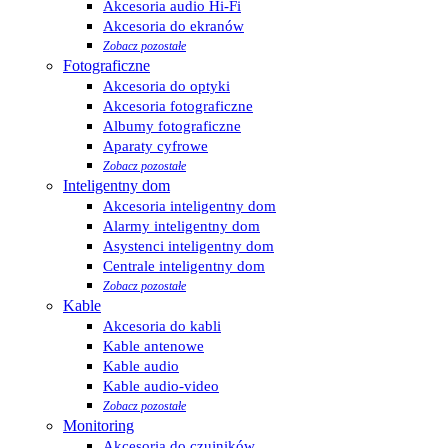
Akcesoria audio Hi-Fi
Akcesoria do ekranów
Zobacz pozostałe
Fotograficzne
Akcesoria do optyki
Akcesoria fotograficzne
Albumy fotograficzne
Aparaty cyfrowe
Zobacz pozostałe
Inteligentny dom
Akcesoria inteligentny dom
Alarmy inteligentny dom
Asystenci inteligentny dom
Centrale inteligentny dom
Zobacz pozostałe
Kable
Akcesoria do kabli
Kable antenowe
Kable audio
Kable audio-video
Zobacz pozostałe
Monitoring
Akcesoria do czujników