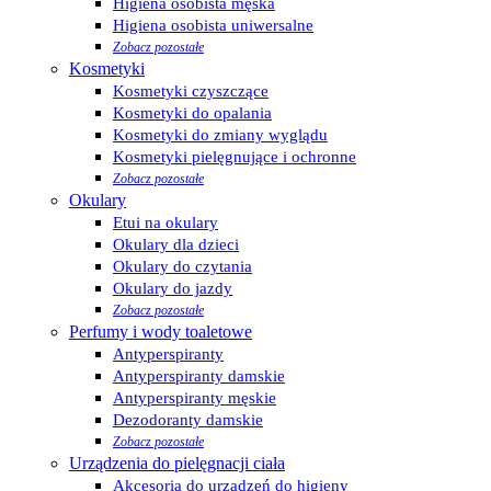
Higiena osobista męska
Higiena osobista uniwersalne
Zobacz pozostałe
Kosmetyki
Kosmetyki czyszczące
Kosmetyki do opalania
Kosmetyki do zmiany wyglądu
Kosmetyki pielęgnujące i ochronne
Zobacz pozostałe
Okulary
Etui na okulary
Okulary dla dzieci
Okulary do czytania
Okulary do jazdy
Zobacz pozostałe
Perfumy i wody toaletowe
Antyperspiranty
Antyperspiranty damskie
Antyperspiranty męskie
Dezodoranty damskie
Zobacz pozostałe
Urządzenia do pielęgnacji ciała
Akcesoria do urządzeń do higieny