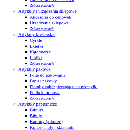
Zobacz pozostałe
Artykuły i urządzenia sklepowe
Akcesoria do cenówek
Urządzenia sklepowe
Zobacz pozostałe
Artykuły kreślarskie
Cyrkle
Ekierki
Kątomierze
Linijki
Zobacz pozostałe
Artykuły pakowe
Folie do pakowania
Papier pakowy
Plomby zabezpieczające na przesyłki
Pudła kartonowe
Zobacz pozostałe
Artykuły papiernicze
Bibułki
Bibuły
Kartony (arkusze)
Papier ciągły - składanki