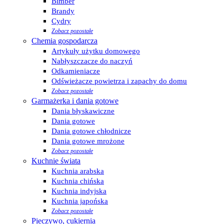
Bimber
Brandy
Cydry
Zobacz pozostałe
Chemia gospodarcza
Artykuły użytku domowego
Nabłyszczacze do naczyń
Odkamieniacze
Odświeżacze powietrza i zapachy do domu
Zobacz pozostałe
Garmażerka i dania gotowe
Dania błyskawiczne
Dania gotowe
Dania gotowe chłodnicze
Dania gotowe mrożone
Zobacz pozostałe
Kuchnie świata
Kuchnia arabska
Kuchnia chińska
Kuchnia indyjska
Kuchnia japońska
Zobacz pozostałe
Pieczywo, cukiernia