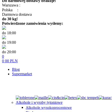
Do darmowej dostawy brakuje:
Warszawa :
Polska
:
Darmowa dostawa
do 30 kg!
Potwierdzone zamówienia wyślemy:
do 18:00
do 19:00
do 20:00
0
0
00
PLN
Blog
Supermarket
Alkohole i wyroby tytoniowe
Alkohole wysokoprocentowe