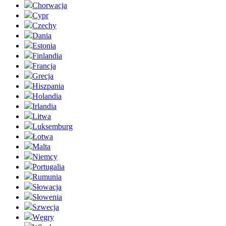
Chorwacja
Cypr
Czechy
Dania
Estonia
Finlandia
Francja
Grecja
Hiszpania
Holandia
Irlandia
Litwa
Luksemburg
Łotwa
Malta
Niemcy
Portugalia
Rumunia
Słowacja
Słowenia
Szwecja
Węgry