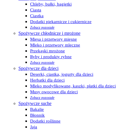
Chleby, bułki, bagietki
Ciasta
Ciastka
Dodatki piekarnicze i cukiernicze
Zobacz pozostałe
Spożywcze chłodnicze i mrożone
Mięsa i przetwory mięsne
Mleko i przetwory mleczne
Przekąski mrożone
Ryby i produkty rybne
Zobacz pozostałe
Spożywcze dla dzieci
Deserki, ciastka, jogurty dla dzieci
Herbatki dla dzieci
Mleko modyfikowane, kaszki, płatki dla dzieci
Musy owocowe dla dzieci
Zobacz pozostałe
Spożywcze suche
Bakalie
Błonnik
Dodatki roślinne
Jaja