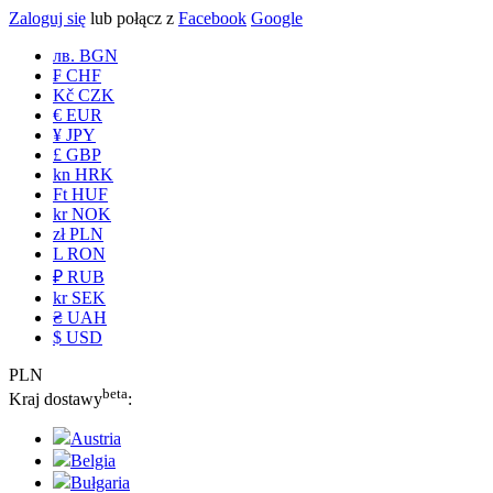
Zaloguj się
lub połącz z
Facebook
Google
лв. BGN
₣ CHF
Kč CZK
€ EUR
¥ JPY
£ GBP
kn HRK
Ft HUF
kr NOK
zł PLN
L RON
₽ RUB
kr SEK
₴ UAH
$ USD
PLN
beta
Kraj dostawy
:
Austria
Belgia
Bułgaria