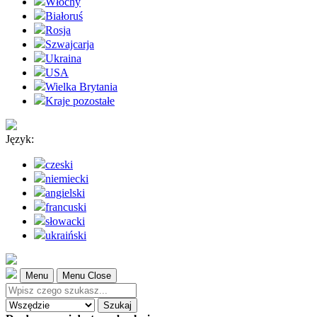
Włochy
Białoruś
Rosja
Szwajcarja
Ukraina
USA
Wielka Brytania
Kraje pozostałe
Język:
czeski
niemiecki
angielski
francuski
słowacki
ukraiński
Menu
Menu Close
Szukaj