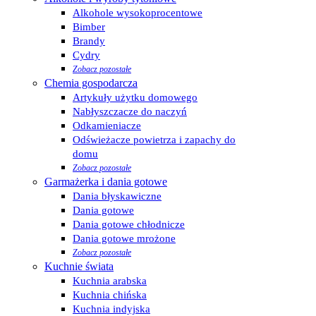
Alkohole wysokoprocentowe
Bimber
Brandy
Cydry
Zobacz pozostałe
Chemia gospodarcza
Artykuły użytku domowego
Nabłyszczacze do naczyń
Odkamieniacze
Odświeżacze powietrza i zapachy do
domu
Zobacz pozostałe
Garmażerka i dania gotowe
Dania błyskawiczne
Dania gotowe
Dania gotowe chłodnicze
Dania gotowe mrożone
Zobacz pozostałe
Kuchnie świata
Kuchnia arabska
Kuchnia chińska
Kuchnia indyjska