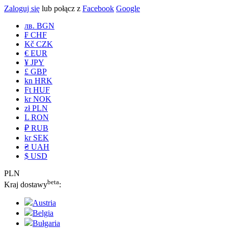
Zaloguj się
lub połącz z
Facebook
Google
лв. BGN
₣ CHF
Kč CZK
€ EUR
¥ JPY
£ GBP
kn HRK
Ft HUF
kr NOK
zł PLN
L RON
₽ RUB
kr SEK
₴ UAH
$ USD
PLN
beta
Kraj dostawy
:
Austria
Belgia
Bułgaria