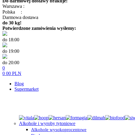
Do darmowej dostawy brakuje:
Warszawa :
Polska
:
Darmowa dostawa
do 30 kg!
Potwierdzone zamówienia wyślemy:
do 18:00
do 19:00
do 20:00
0
0
00
PLN
Blog
Supermarket
Alkohole i wyroby tytoniowe
Alkohole wysokoprocentowe