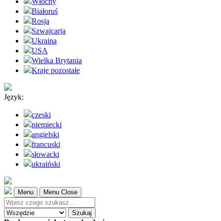
Włochy
Białoruś
Rosja
Szwajcarja
Ukraina
USA
Wielka Brytania
Kraje pozostałe
Język:
czeski
niemiecki
angielski
francuski
słowacki
ukraiński
Menu
Menu Close
Szukaj