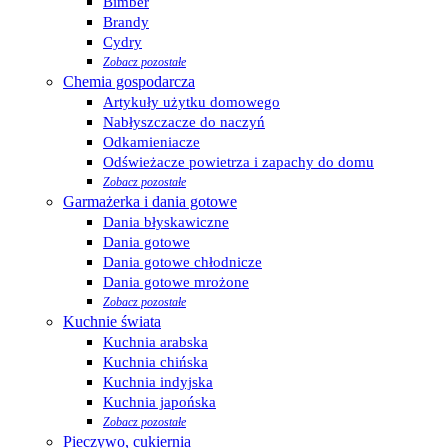
Bimber
Brandy
Cydry
Zobacz pozostałe
Chemia gospodarcza
Artykuły użytku domowego
Nabłyszczacze do naczyń
Odkamieniacze
Odświeżacze powietrza i zapachy do domu
Zobacz pozostałe
Garmażerka i dania gotowe
Dania błyskawiczne
Dania gotowe
Dania gotowe chłodnicze
Dania gotowe mrożone
Zobacz pozostałe
Kuchnie świata
Kuchnia arabska
Kuchnia chińska
Kuchnia indyjska
Kuchnia japońska
Zobacz pozostałe
Pieczywo, cukiernia