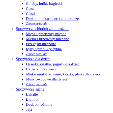
Chleby, bułki, bagietki
Ciasta
Ciastka
Dodatki piekarnicze i cukiernicze
Zobacz pozostałe
Spożywcze chłodnicze i mrożone
Mięsa i przetwory mięsne
Mleko i przetwory mleczne
Przekąski mrożone
Ryby i produkty rybne
Zobacz pozostałe
Spożywcze dla dzieci
Deserki, ciastka, jogurty dla dzieci
Herbatki dla dzieci
Mleko modyfikowane, kaszki, płatki dla dzieci
Musy owocowe dla dzieci
Zobacz pozostałe
Spożywcze suche
Bakalie
Błonnik
Dodatki roślinne
Jaja