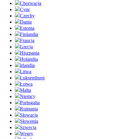
Chorwacja
Cypr
Czechy
Dania
Estonia
Finlandia
Francja
Grecja
Hiszpania
Holandia
Irlandia
Litwa
Luksemburg
Łotwa
Malta
Niemcy
Portugalia
Rumunia
Słowacja
Słowenia
Szwecja
Węgry