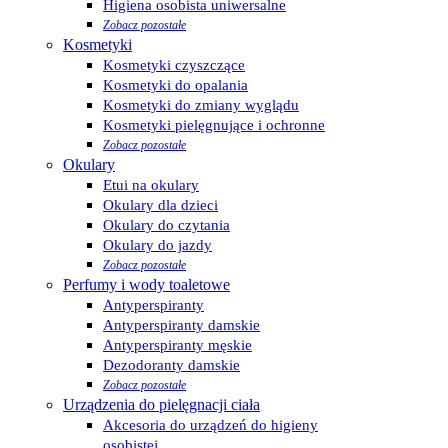
Higiena osobista uniwersalne
Zobacz pozostałe
Kosmetyki
Kosmetyki czyszczące
Kosmetyki do opalania
Kosmetyki do zmiany wyglądu
Kosmetyki pielęgnujące i ochronne
Zobacz pozostałe
Okulary
Etui na okulary
Okulary dla dzieci
Okulary do czytania
Okulary do jazdy
Zobacz pozostałe
Perfumy i wody toaletowe
Antyperspiranty
Antyperspiranty damskie
Antyperspiranty męskie
Dezodoranty damskie
Zobacz pozostałe
Urządzenia do pielęgnacji ciała
Akcesoria do urządzeń do higieny
osobistej