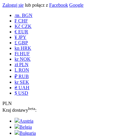
Zaloguj się
lub połącz z
Facebook
Google
лв. BGN
₣ CHF
Kč CZK
€ EUR
¥ JPY
£ GBP
kn HRK
Ft HUF
kr NOK
zł PLN
L RON
₽ RUB
kr SEK
₴ UAH
$ USD
PLN
beta
Kraj dostawy
:
Austria
Belgia
Bułgaria