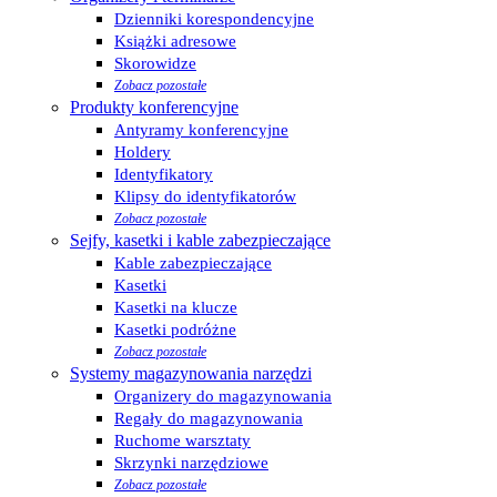
Dzienniki korespondencyjne
Książki adresowe
Skorowidze
Zobacz pozostałe
Produkty konferencyjne
Antyramy konferencyjne
Holdery
Identyfikatory
Klipsy do identyfikatorów
Zobacz pozostałe
Sejfy, kasetki i kable zabezpieczające
Kable zabezpieczające
Kasetki
Kasetki na klucze
Kasetki podróżne
Zobacz pozostałe
Systemy magazynowania narzędzi
Organizery do magazynowania
Regały do magazynowania
Ruchome warsztaty
Skrzynki narzędziowe
Zobacz pozostałe