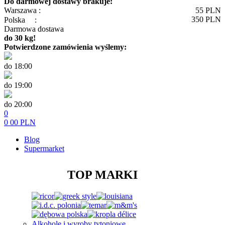
Do darmowej dostawy brakuje:
Warszawa :
55
PLN
350
PLN
Polska
:
Darmowa dostawa
do 30 kg!
Potwierdzone zamówienia wyślemy:
do 18:00
do 19:00
do 20:00
0
0
00
PLN
Blog
Supermarket
TOP MARKI
Alkohole i wyroby tytoniowe