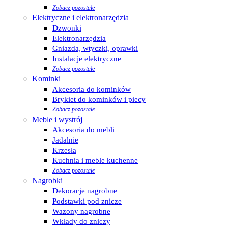
Zobacz pozostałe
Elektryczne i elektronarzędzia
Dzwonki
Elektronarzędzia
Gniazda, wtyczki, oprawki
Instalacje elektryczne
Zobacz pozostałe
Kominki
Akcesoria do kominków
Brykiet do kominków i piecy
Zobacz pozostałe
Meble i wystrój
Akcesoria do mebli
Jadalnie
Krzesła
Kuchnia i meble kuchenne
Zobacz pozostałe
Nagrobki
Dekoracje nagrobne
Podstawki pod znicze
Wazony nagrobne
Wkłady do zniczy