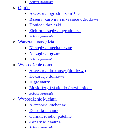
Zobacz pozostałe
Ogród
Akcesoria ogrodnicze różne
Baseny, kurtyny i prysznice ogrodowe
Donice i doniczki
Elektronarzędzia ogrodnicze
Zobacz pozostałe
Warsztat i narzędzia
Narzędzia mechaniczne
Narzędzia ręczne
Zobacz pozostałe
Wyposażenie domu
Akcesoria do kluczy (do drzwi)
Dekoracje domowe
Higrometry
Moskitiery i siatki do drzwi i okien
Zobacz pozostałe
Wyposażenie kuchnii
Akcesoria kuchenne
Deski kuchenne
Garnki, rondle, patelnie
Łopaty kuchenne
Zobacz pozostałe