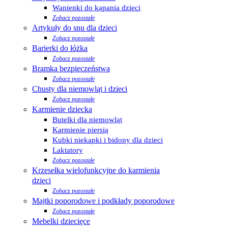
Wanienki do kąpania dzieci
Zobacz pozostałe
Artykuły do snu dla dzieci
Zobacz pozostałe
Barierki do łóżka
Zobacz pozostałe
Bramka bezpieczeństwa
Zobacz pozostałe
Chusty dla niemowląt i dzieci
Zobacz pozostałe
Karmienie dziecka
Butelki dla niemowląt
Karmienie piersią
Kubki niekapki i bidony dla dzieci
Laktatory
Zobacz pozostałe
Krzesełka wielofunkcyjne do karmienia
dzieci
Zobacz pozostałe
Majtki poporodowe i podkłady poporodowe
Zobacz pozostałe
Mebelki dziecięce