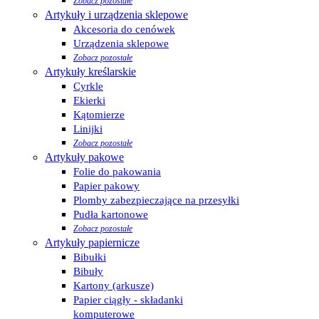
Zobacz pozostałe
Artykuły i urządzenia sklepowe
Akcesoria do cenówek
Urządzenia sklepowe
Zobacz pozostałe
Artykuły kreślarskie
Cyrkle
Ekierki
Kątomierze
Linijki
Zobacz pozostałe
Artykuły pakowe
Folie do pakowania
Papier pakowy
Plomby zabezpieczające na przesyłki
Pudła kartonowe
Zobacz pozostałe
Artykuły papiernicze
Bibułki
Bibuły
Kartony (arkusze)
Papier ciągły - składanki
komputerowe