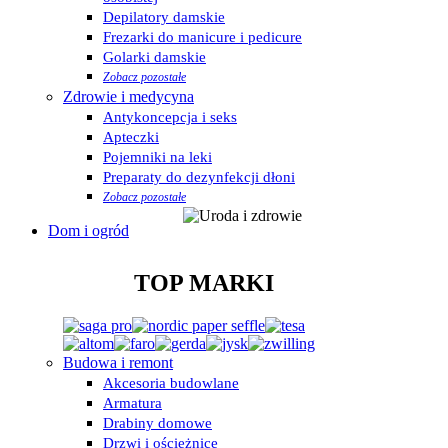
Depilatory damskie
Frezarki do manicure i pedicure
Golarki damskie
Zobacz pozostałe
Zdrowie i medycyna
Antykoncepcja i seks
Apteczki
Pojemniki na leki
Preparaty do dezynfekcji dłoni
Zobacz pozostałe
Dom i ogród
TOP MARKI
Budowa i remont
Akcesoria budowlane
Armatura
Drabiny domowe
Drzwi i ościeżnice