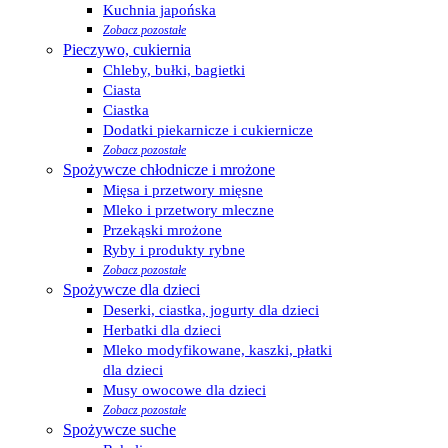
Kuchnia japońska
Zobacz pozostałe
Pieczywo, cukiernia
Chleby, bułki, bagietki
Ciasta
Ciastka
Dodatki piekarnicze i cukiernicze
Zobacz pozostałe
Spożywcze chłodnicze i mrożone
Mięsa i przetwory mięsne
Mleko i przetwory mleczne
Przekąski mrożone
Ryby i produkty rybne
Zobacz pozostałe
Spożywcze dla dzieci
Deserki, ciastka, jogurty dla dzieci
Herbatki dla dzieci
Mleko modyfikowane, kaszki, płatki
dla dzieci
Musy owocowe dla dzieci
Zobacz pozostałe
Spożywcze suche