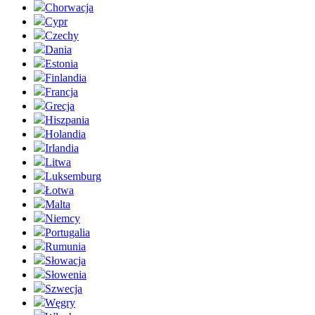
Chorwacja
Cypr
Czechy
Dania
Estonia
Finlandia
Francja
Grecja
Hiszpania
Holandia
Irlandia
Litwa
Luksemburg
Łotwa
Malta
Niemcy
Portugalia
Rumunia
Słowacja
Słowenia
Szwecja
Węgry