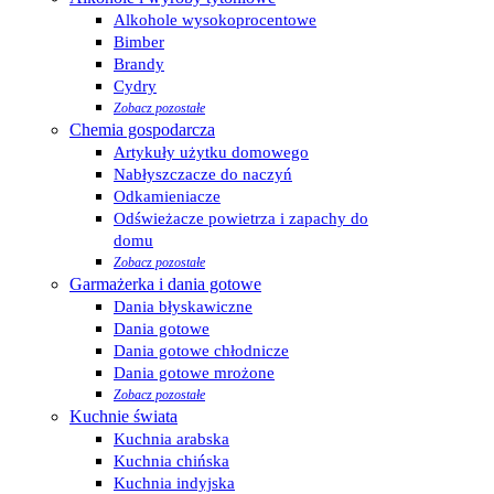
Alkohole wysokoprocentowe
Bimber
Brandy
Cydry
Zobacz pozostałe
Chemia gospodarcza
Artykuły użytku domowego
Nabłyszczacze do naczyń
Odkamieniacze
Odświeżacze powietrza i zapachy do
domu
Zobacz pozostałe
Garmażerka i dania gotowe
Dania błyskawiczne
Dania gotowe
Dania gotowe chłodnicze
Dania gotowe mrożone
Zobacz pozostałe
Kuchnie świata
Kuchnia arabska
Kuchnia chińska
Kuchnia indyjska