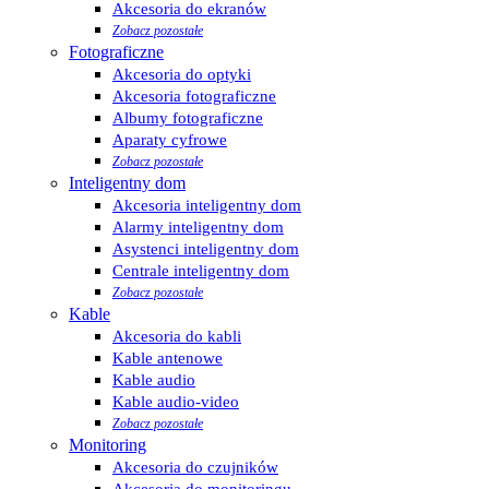
Akcesoria do ekranów
Zobacz pozostałe
Fotograficzne
Akcesoria do optyki
Akcesoria fotograficzne
Albumy fotograficzne
Aparaty cyfrowe
Zobacz pozostałe
Inteligentny dom
Akcesoria inteligentny dom
Alarmy inteligentny dom
Asystenci inteligentny dom
Centrale inteligentny dom
Zobacz pozostałe
Kable
Akcesoria do kabli
Kable antenowe
Kable audio
Kable audio-video
Zobacz pozostałe
Monitoring
Akcesoria do czujników
Akcesoria do monitoringu