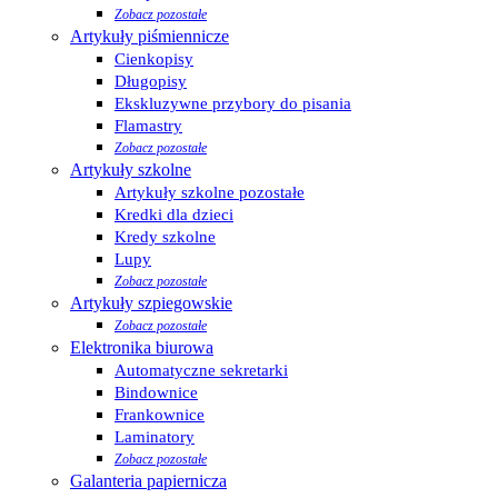
Zobacz pozostałe
Artykuły piśmiennicze
Cienkopisy
Długopisy
Ekskluzywne przybory do pisania
Flamastry
Zobacz pozostałe
Artykuły szkolne
Artykuły szkolne pozostałe
Kredki dla dzieci
Kredy szkolne
Lupy
Zobacz pozostałe
Artykuły szpiegowskie
Zobacz pozostałe
Elektronika biurowa
Automatyczne sekretarki
Bindownice
Frankownice
Laminatory
Zobacz pozostałe
Galanteria papiernicza