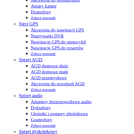
Atrapy kamer
Domofony
Zobacz pozostałe
Sieci GPS
Akcesoria do nawigacji GPS
Nagrywarki DVR
Nawigacje GPS do motocykli
Nawigacje GPS do rowerów
Zobacz pozostałe
Sprzęt AGD
AGD domowe duże
AGD domowe małe
AGD przemysłowe
Akcesoria do urządzeń AGD
Zobacz pozostałe
Sprzęt audio
Adaptery bezprzewodowe audio
Dyktafony
Głośniki i zestawy głośnikowe
Gramofony
Zobacz pozostałe
Sprzęt dyskotekowy