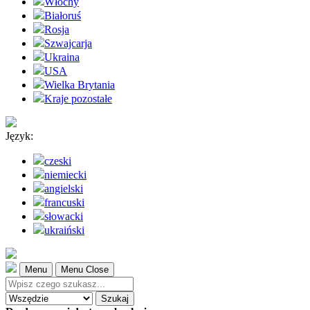
Włochy
Białoruś
Rosja
Szwajcarja
Ukraina
USA
Wielka Brytania
Kraje pozostałe
Język:
czeski
niemiecki
angielski
francuski
słowacki
ukraiński
Menu
Menu Close
Szukaj