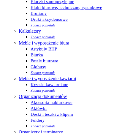
Bloczki samoprzylepne
Bloki biurowe, techniczne, rysunkowe
Bruliony
Druki akcydensowe
Zobacz pozostałe
Kalkulatory
Zobacz pozostałe
Meble i wyposażenie biura
Artykuły BHP
Biurka
Fotele biurowe
Globusy
Zobacz pozostałe
Meble i wyposażenie kawiarni
Krzesła kawiarniane
Zobacz pozostałe
Organizacja dokumentów
Akcesoria nabiurkowe
Aktówki
Deski i teczki z klipem
Foldery
Zobacz pozostałe
Organizery i terminarze