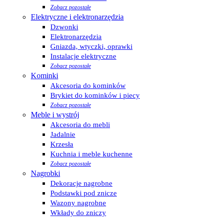
Zobacz pozostałe
Elektryczne i elektronarzędzia
Dzwonki
Elektronarzędzia
Gniazda, wtyczki, oprawki
Instalacje elektryczne
Zobacz pozostałe
Kominki
Akcesoria do kominków
Brykiet do kominków i piecy
Zobacz pozostałe
Meble i wystrój
Akcesoria do mebli
Jadalnie
Krzesła
Kuchnia i meble kuchenne
Zobacz pozostałe
Nagrobki
Dekoracje nagrobne
Podstawki pod znicze
Wazony nagrobne
Wkłady do zniczy