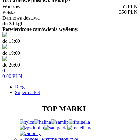
Do darmowej dostawy brakuje:
Warszawa :
55
PLN
350
PLN
Polska
:
Darmowa dostawa
do 30 kg!
Potwierdzone zamówienia wyślemy:
do 18:00
do 19:00
do 20:00
0
0
00
PLN
Blog
Supermarket
TOP MARKI
Alkohole i wyroby tytoniowe