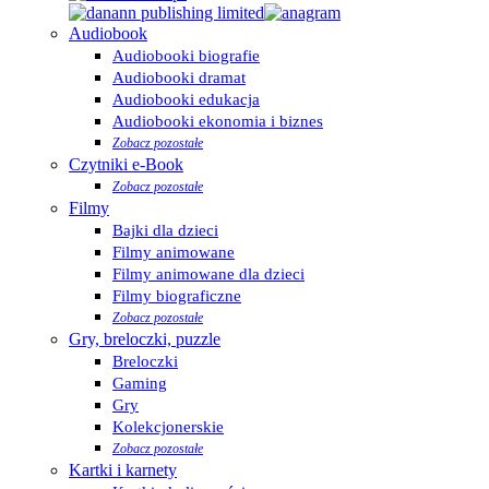
Audiobook
Audiobooki biografie
Audiobooki dramat
Audiobooki edukacja
Audiobooki ekonomia i biznes
Zobacz pozostałe
Czytniki e-Book
Zobacz pozostałe
Filmy
Bajki dla dzieci
Filmy animowane
Filmy animowane dla dzieci
Filmy biograficzne
Zobacz pozostałe
Gry, breloczki, puzzle
Breloczki
Gaming
Gry
Kolekcjonerskie
Zobacz pozostałe
Kartki i karnety