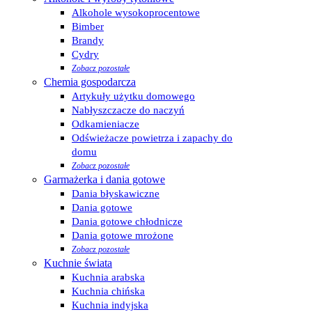
Alkohole wysokoprocentowe
Bimber
Brandy
Cydry
Zobacz pozostałe
Chemia gospodarcza
Artykuły użytku domowego
Nabłyszczacze do naczyń
Odkamieniacze
Odświeżacze powietrza i zapachy do
domu
Zobacz pozostałe
Garmażerka i dania gotowe
Dania błyskawiczne
Dania gotowe
Dania gotowe chłodnicze
Dania gotowe mrożone
Zobacz pozostałe
Kuchnie świata
Kuchnia arabska
Kuchnia chińska
Kuchnia indyjska