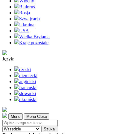
Włochy
Białoruś
Rosja
Szwajcarja
Ukraina
USA
Wielka Brytania
Kraje pozostałe
Język:
czeski
niemiecki
angielski
francuski
słowacki
ukraiński
Menu
Menu Close
Szukaj