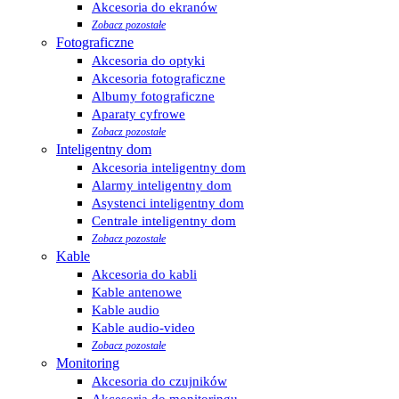
Akcesoria do ekranów
Zobacz pozostałe
Fotograficzne
Akcesoria do optyki
Akcesoria fotograficzne
Albumy fotograficzne
Aparaty cyfrowe
Zobacz pozostałe
Inteligentny dom
Akcesoria inteligentny dom
Alarmy inteligentny dom
Asystenci inteligentny dom
Centrale inteligentny dom
Zobacz pozostałe
Kable
Akcesoria do kabli
Kable antenowe
Kable audio
Kable audio-video
Zobacz pozostałe
Monitoring
Akcesoria do czujników
Akcesoria do monitoringu