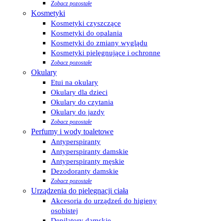
Zobacz pozostałe
Kosmetyki
Kosmetyki czyszczące
Kosmetyki do opalania
Kosmetyki do zmiany wyglądu
Kosmetyki pielęgnujące i ochronne
Zobacz pozostałe
Okulary
Etui na okulary
Okulary dla dzieci
Okulary do czytania
Okulary do jazdy
Zobacz pozostałe
Perfumy i wody toaletowe
Antyperspiranty
Antyperspiranty damskie
Antyperspiranty męskie
Dezodoranty damskie
Zobacz pozostałe
Urządzenia do pielęgnacji ciała
Akcesoria do urządzeń do higieny
osobistej
Depilatory damskie