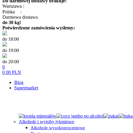
Do darmowej dostawy brakuje:
Warszawa :
Polska
:
Darmowa dostawa
do 30 kg!
Potwierdzone zamówienia wyślemy:
do 18:00
do 19:00
do 20:00
0
0
00
PLN
Blog
Supermarket
Alkohole i wyroby tytoniowe
Alkohole wysokoprocentowe