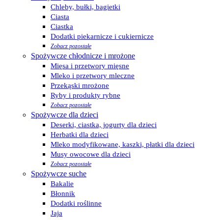
Chleby, bułki, bagietki
Ciasta
Ciastka
Dodatki piekarnicze i cukiernicze
Zobacz pozostałe
Spożywcze chłodnicze i mrożone
Mięsa i przetwory mięsne
Mleko i przetwory mleczne
Przekąski mrożone
Ryby i produkty rybne
Zobacz pozostałe
Spożywcze dla dzieci
Deserki, ciastka, jogurty dla dzieci
Herbatki dla dzieci
Mleko modyfikowane, kaszki, płatki dla dzieci
Musy owocowe dla dzieci
Zobacz pozostałe
Spożywcze suche
Bakalie
Błonnik
Dodatki roślinne
Jaja