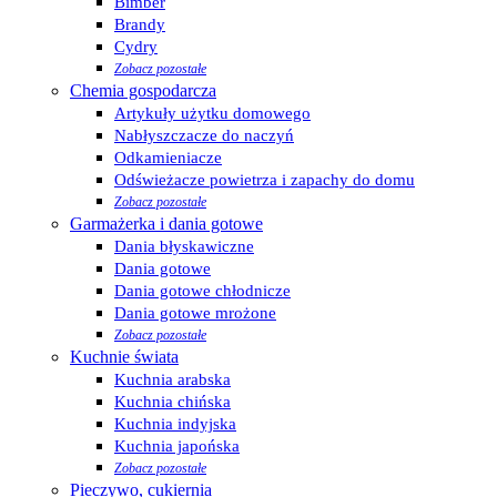
Bimber
Brandy
Cydry
Zobacz pozostałe
Chemia gospodarcza
Artykuły użytku domowego
Nabłyszczacze do naczyń
Odkamieniacze
Odświeżacze powietrza i zapachy do domu
Zobacz pozostałe
Garmażerka i dania gotowe
Dania błyskawiczne
Dania gotowe
Dania gotowe chłodnicze
Dania gotowe mrożone
Zobacz pozostałe
Kuchnie świata
Kuchnia arabska
Kuchnia chińska
Kuchnia indyjska
Kuchnia japońska
Zobacz pozostałe
Pieczywo, cukiernia