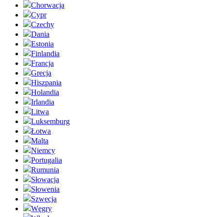
Chorwacja
Cypr
Czechy
Dania
Estonia
Finlandia
Francja
Grecja
Hiszpania
Holandia
Irlandia
Litwa
Luksemburg
Łotwa
Malta
Niemcy
Portugalia
Rumunia
Słowacja
Słowenia
Szwecja
Węgry