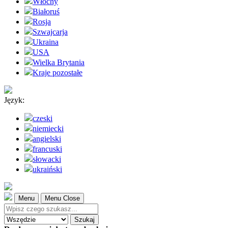
Włochy
Białoruś
Rosja
Szwajcarja
Ukraina
USA
Wielka Brytania
Kraje pozostałe
Język:
czeski
niemiecki
angielski
francuski
słowacki
ukraiński
Menu
Menu Close
Szukaj