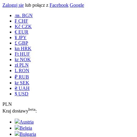
Zaloguj się
lub połącz z
Facebook
Google
лв. BGN
₣ CHF
Kč CZK
€ EUR
¥ JPY
£ GBP
kn HRK
Ft HUF
kr NOK
zł PLN
L RON
₽ RUB
kr SEK
₴ UAH
$ USD
PLN
beta
Kraj dostawy
:
Austria
Belgia
Bułgaria