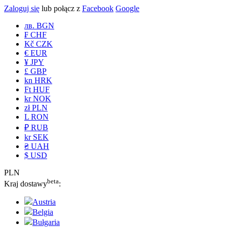
Zaloguj się
lub połącz z
Facebook
Google
лв. BGN
₣ CHF
Kč CZK
€ EUR
¥ JPY
£ GBP
kn HRK
Ft HUF
kr NOK
zł PLN
L RON
₽ RUB
kr SEK
₴ UAH
$ USD
PLN
beta
Kraj dostawy
:
Austria
Belgia
Bułgaria