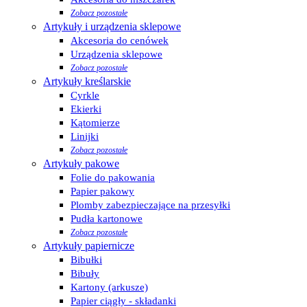
Zobacz pozostałe
Artykuły i urządzenia sklepowe
Akcesoria do cenówek
Urządzenia sklepowe
Zobacz pozostałe
Artykuły kreślarskie
Cyrkle
Ekierki
Kątomierze
Linijki
Zobacz pozostałe
Artykuły pakowe
Folie do pakowania
Papier pakowy
Plomby zabezpieczające na przesyłki
Pudła kartonowe
Zobacz pozostałe
Artykuły papiernicze
Bibułki
Bibuły
Kartony (arkusze)
Papier ciągły - składanki