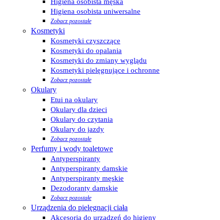
Higiena osobista męska
Higiena osobista uniwersalne
Zobacz pozostałe
Kosmetyki
Kosmetyki czyszczące
Kosmetyki do opalania
Kosmetyki do zmiany wyglądu
Kosmetyki pielęgnujące i ochronne
Zobacz pozostałe
Okulary
Etui na okulary
Okulary dla dzieci
Okulary do czytania
Okulary do jazdy
Zobacz pozostałe
Perfumy i wody toaletowe
Antyperspiranty
Antyperspiranty damskie
Antyperspiranty męskie
Dezodoranty damskie
Zobacz pozostałe
Urządzenia do pielęgnacji ciała
Akcesoria do urządzeń do higieny