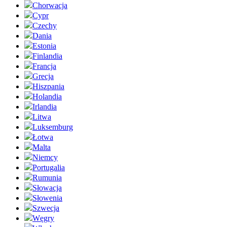
Chorwacja
Cypr
Czechy
Dania
Estonia
Finlandia
Francja
Grecja
Hiszpania
Holandia
Irlandia
Litwa
Luksemburg
Łotwa
Malta
Niemcy
Portugalia
Rumunia
Słowacja
Słowenia
Szwecja
Węgry