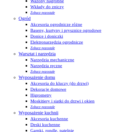
Wazony nagrobne
Wkłady do zniczy
Zobacz pozostałe
Ogród
Akcesoria ogrodnicze różne
Baseny, kurtyny i prysznice ogrodowe
Donice i doniczki
Elektronarzędzia ogrodnicze
Zobacz pozostałe
Warsztat i narzędzia
Narzędzia mechaniczne
Narzędzia ręczne
Zobacz pozostałe
Wyposażenie domu
Akcesoria do kluczy (do drzwi)
Dekoracje domowe
Higrometry
Moskitiery i siatki do drzwi i okien
Zobacz pozostałe
Wyposażenie kuchnii
Akcesoria kuchenne
Deski kuchenne
Garnki, rondle, patelnie