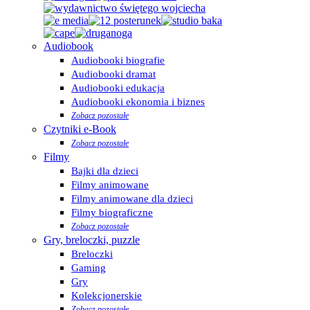
Audiobook
Audiobooki biografie
Audiobooki dramat
Audiobooki edukacja
Audiobooki ekonomia i biznes
Zobacz pozostałe
Czytniki e-Book
Zobacz pozostałe
Filmy
Bajki dla dzieci
Filmy animowane
Filmy animowane dla dzieci
Filmy biograficzne
Zobacz pozostałe
Gry, breloczki, puzzle
Breloczki
Gaming
Gry
Kolekcjonerskie
Zobacz pozostałe