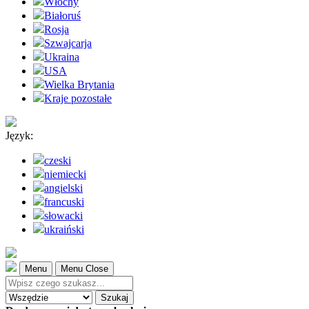
Włochy
Białoruś
Rosja
Szwajcarja
Ukraina
USA
Wielka Brytania
Kraje pozostałe
Język:
czeski
niemiecki
angielski
francuski
słowacki
ukraiński
Menu
Menu Close
Szukaj