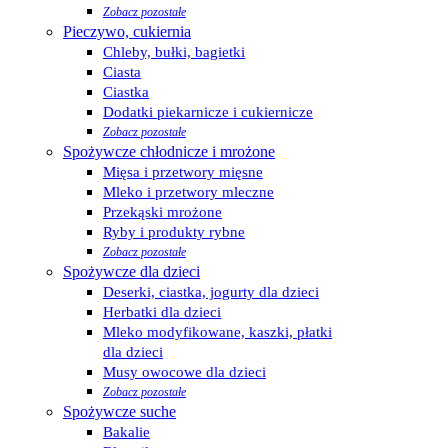
Zobacz pozostałe
Pieczywo, cukiernia
Chleby, bułki, bagietki
Ciasta
Ciastka
Dodatki piekarnicze i cukiernicze
Zobacz pozostałe
Spożywcze chłodnicze i mrożone
Mięsa i przetwory mięsne
Mleko i przetwory mleczne
Przekąski mrożone
Ryby i produkty rybne
Zobacz pozostałe
Spożywcze dla dzieci
Deserki, ciastka, jogurty dla dzieci
Herbatki dla dzieci
Mleko modyfikowane, kaszki, płatki
dla dzieci
Musy owocowe dla dzieci
Zobacz pozostałe
Spożywcze suche
Bakalie