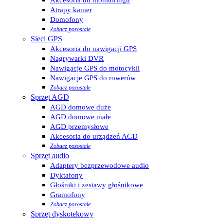
Atrapy kamer
Domofony
Zobacz pozostałe
Sieci GPS
Akcesoria do nawigacji GPS
Nagrywarki DVR
Nawigacje GPS do motocykli
Nawigacje GPS do rowerów
Zobacz pozostałe
Sprzęt AGD
AGD domowe duże
AGD domowe małe
AGD przemysłowe
Akcesoria do urządzeń AGD
Zobacz pozostałe
Sprzęt audio
Adaptery bezprzewodowe audio
Dyktafony
Głośniki i zestawy głośnikowe
Gramofony
Zobacz pozostałe
Sprzęt dyskotekowy