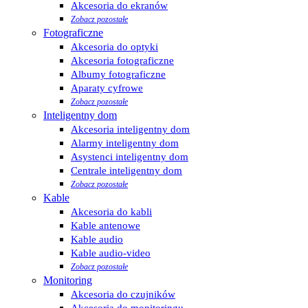
Akcesoria do ekranów
Zobacz pozostałe
Fotograficzne
Akcesoria do optyki
Akcesoria fotograficzne
Albumy fotograficzne
Aparaty cyfrowe
Zobacz pozostałe
Inteligentny dom
Akcesoria inteligentny dom
Alarmy inteligentny dom
Asystenci inteligentny dom
Centrale inteligentny dom
Zobacz pozostałe
Kable
Akcesoria do kabli
Kable antenowe
Kable audio
Kable audio-video
Zobacz pozostałe
Monitoring
Akcesoria do czujników
Akcesoria do monitoringu