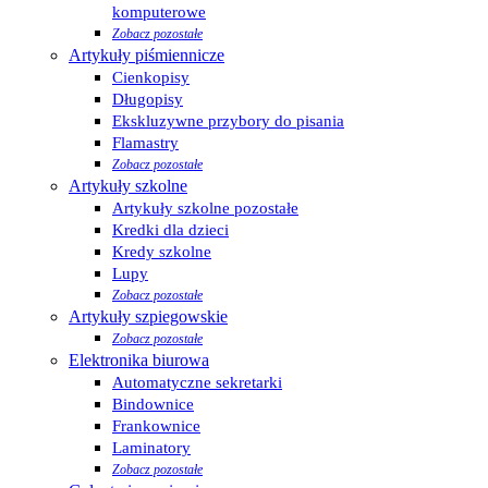
komputerowe
Zobacz pozostałe
Artykuły piśmiennicze
Cienkopisy
Długopisy
Ekskluzywne przybory do pisania
Flamastry
Zobacz pozostałe
Artykuły szkolne
Artykuły szkolne pozostałe
Kredki dla dzieci
Kredy szkolne
Lupy
Zobacz pozostałe
Artykuły szpiegowskie
Zobacz pozostałe
Elektronika biurowa
Automatyczne sekretarki
Bindownice
Frankownice
Laminatory
Zobacz pozostałe