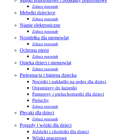
Majtki poporodowe i podkłady poporodowe
Zobacz pozostałe
Mebelki dziecięce
Zobacz pozostałe
Nianie elektroniczne
Zobacz pozostałe
Nosidełka dla niemowląt
Zobacz pozostałe
Ochrona piersi
Zobacz pozostałe
Opieka dzieci i niemowląt
Zobacz pozostałe
Pielęgnacja i higiena dziecka
Nocniki i nakładki na sedes dla dzieci
Organizery do łazienki
Pampersy i pieluchomajtki dla dzieci
Pieluchy
Zobacz pozostałe
Plecaki dla dzieci
Zobacz pozostałe
Pojazdy i wózki dla dzieci
Jeździki i chodziki dla dzieci
Wózki spacerowe