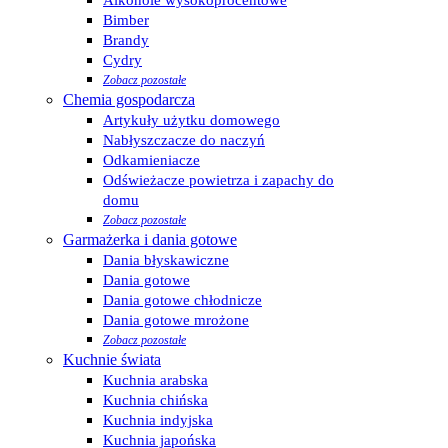
Alkohole wysokoprocentowe
Bimber
Brandy
Cydry
Zobacz pozostałe
Chemia gospodarcza
Artykuły użytku domowego
Nabłyszczacze do naczyń
Odkamieniacze
Odświeżacze powietrza i zapachy do
domu
Zobacz pozostałe
Garmażerka i dania gotowe
Dania błyskawiczne
Dania gotowe
Dania gotowe chłodnicze
Dania gotowe mrożone
Zobacz pozostałe
Kuchnie świata
Kuchnia arabska
Kuchnia chińska
Kuchnia indyjska
Kuchnia japońska