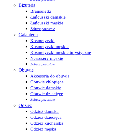
Biżuteria
Bransoletki
Łańcuszki damskie
Łańcuszki męskie
Zobacz pozostałe
Galanteria
Kosmetyczki
Kosmetyczki męskie
Kosmetyczki męskie turystyczne
Nessesery męskie
Zobacz pozostałe
Obuwie
Akcesoria do obuwia
Obuwie chłopięce
Obuwie damskie
Obuwie dziecięce
Zobacz pozostałe
Odzież
Odzież damska
Odzież dziecięca
Odzież kucharska
Odzież męska