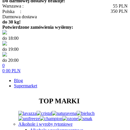
Do darmowej dostawy brakuje:
Warszawa :
55
PLN
350
PLN
Polska
:
Darmowa dostawa
do 30 kg!
Potwierdzone zamówienia wyślemy:
do 18:00
do 19:00
do 20:00
0
0
00
PLN
Blog
Supermarket
TOP MARKI
Alkohole i wyroby tytoniowe