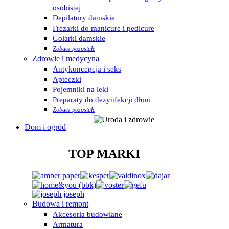
osobistej
Depilatory damskie
Frezarki do manicure i pedicure
Golarki damskie
Zobacz pozostałe
Zdrowie i medycyna
Antykoncepcja i seks
Apteczki
Pojemniki na leki
Preparaty do dezynfekcji dłoni
Zobacz pozostałe
Dom i ogród
TOP MARKI
Budowa i remont
Akcesoria budowlane
Armatura