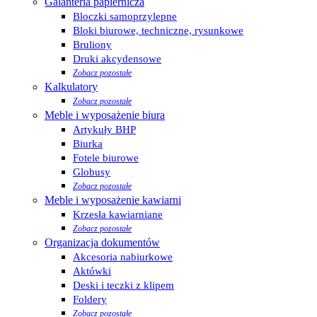
Galanteria papiernicza
Bloczki samoprzylepne
Bloki biurowe, techniczne, rysunkowe
Bruliony
Druki akcydensowe
Zobacz pozostałe
Kalkulatory
Zobacz pozostałe
Meble i wyposażenie biura
Artykuły BHP
Biurka
Fotele biurowe
Globusy
Zobacz pozostałe
Meble i wyposażenie kawiarni
Krzesła kawiarniane
Zobacz pozostałe
Organizacja dokumentów
Akcesoria nabiurkowe
Aktówki
Deski i teczki z klipem
Foldery
Zobacz pozostałe