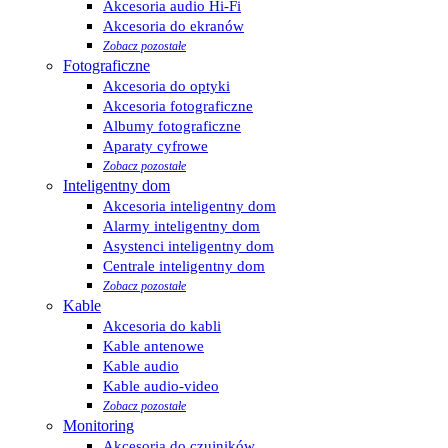
Akcesoria audio Hi-Fi
Akcesoria do ekranów
Zobacz pozostałe
Fotograficzne
Akcesoria do optyki
Akcesoria fotograficzne
Albumy fotograficzne
Aparaty cyfrowe
Zobacz pozostałe
Inteligentny dom
Akcesoria inteligentny dom
Alarmy inteligentny dom
Asystenci inteligentny dom
Centrale inteligentny dom
Zobacz pozostałe
Kable
Akcesoria do kabli
Kable antenowe
Kable audio
Kable audio-video
Zobacz pozostałe
Monitoring
Akcesoria do czujników