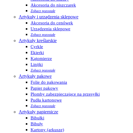
Akcesoria do niszczarek
Zobacz pozostałe
Artykuły i urządzenia sklepowe
Akcesoria do cenówek
Urządzenia sklepowe
Zobacz pozostałe
Artykuły kreślarskie
Cyrkle
Ekierki
Kątomierze
Linijki
Zobacz pozostałe
Artykuły pakowe
Folie do pakowania
Papier pakowy
Plomby zabezpieczające na przesyłki
Pudła kartonowe
Zobacz pozostałe
Artykuły papiernicze
Bibułki
Bibuły
Kartony (arkusze)