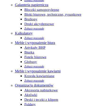
Zobacz pozostałe
Galanteria papiernicza
Bloczki samoprzylepne
Bloki biurowe, techniczne, rysunkowe
Bruliony
Druki akcydensowe
Zobacz pozostałe
Kalkulatory
Zobacz pozostałe
Meble i wyposażenie biura
Artykuły BHP
Biurka
Fotele biurowe
Globusy
Zobacz pozostałe
Meble i wyposażenie kawiarni
Krzesła kawiarniane
Zobacz pozostałe
Organizacja dokumentów
Akcesoria nabiurkowe
Aktówki
Deski i teczki z klipem
Foldery