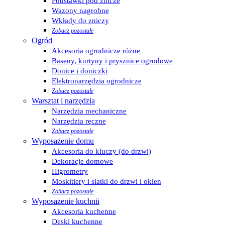
Podstawki pod znicze
Wazony nagrobne
Wkłady do zniczy
Zobacz pozostałe
Ogród
Akcesoria ogrodnicze różne
Baseny, kurtyny i prysznice ogrodowe
Donice i doniczki
Elektronarzędzia ogrodnicze
Zobacz pozostałe
Warsztat i narzędzia
Narzędzia mechaniczne
Narzędzia ręczne
Zobacz pozostałe
Wyposażenie domu
Akcesoria do kluczy (do drzwi)
Dekoracje domowe
Higrometry
Moskitiery i siatki do drzwi i okien
Zobacz pozostałe
Wyposażenie kuchnii
Akcesoria kuchenne
Deski kuchenne