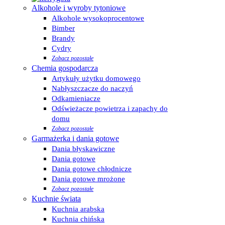
Alkohole i wyroby tytoniowe
Alkohole wysokoprocentowe
Bimber
Brandy
Cydry
Zobacz pozostałe
Chemia gospodarcza
Artykuły użytku domowego
Nabłyszczacze do naczyń
Odkamieniacze
Odświeżacze powietrza i zapachy do
domu
Zobacz pozostałe
Garmażerka i dania gotowe
Dania błyskawiczne
Dania gotowe
Dania gotowe chłodnicze
Dania gotowe mrożone
Zobacz pozostałe
Kuchnie świata
Kuchnia arabska
Kuchnia chińska