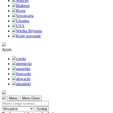
Włochy
Białoruś
Rosja
Szwajcarja
Ukraina
USA
Wielka Brytania
Kraje pozostałe
Język:
czeski
niemiecki
angielski
francuski
słowacki
ukraiński
Menu
Menu Close
Szukaj