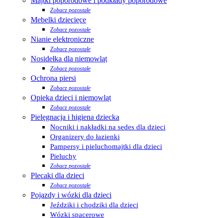
Majtki poporodowe i podkłady poporodowe
Zobacz pozostałe
Mebelki dziecięce
Zobacz pozostałe
Nianie elektroniczne
Zobacz pozostałe
Nosidełka dla niemowląt
Zobacz pozostałe
Ochrona piersi
Zobacz pozostałe
Opieka dzieci i niemowląt
Zobacz pozostałe
Pielęgnacja i higiena dziecka
Nocniki i nakładki na sedes dla dzieci
Organizery do łazienki
Pampersy i pieluchomajtki dla dzieci
Pieluchy
Zobacz pozostałe
Plecaki dla dzieci
Zobacz pozostałe
Pojazdy i wózki dla dzieci
Jeździki i chodziki dla dzieci
Wózki spacerowe