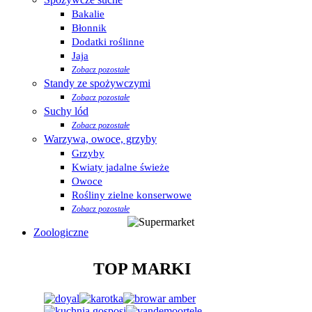
Bakalie
Błonnik
Dodatki roślinne
Jaja
Zobacz pozostałe
Standy ze spożywczymi
Zobacz pozostałe
Suchy lód
Zobacz pozostałe
Warzywa, owoce, grzyby
Grzyby
Kwiaty jadalne świeże
Owoce
Rośliny zielne konserwowe
Zobacz pozostałe
Zoologiczne
TOP MARKI