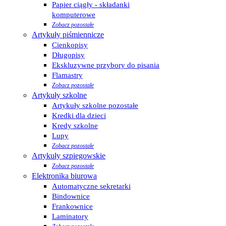
Papier ciągły - składanki
komputerowe
Zobacz pozostałe
Artykuły piśmiennicze
Cienkopisy
Długopisy
Ekskluzywne przybory do pisania
Flamastry
Zobacz pozostałe
Artykuły szkolne
Artykuły szkolne pozostałe
Kredki dla dzieci
Kredy szkolne
Lupy
Zobacz pozostałe
Artykuły szpiegowskie
Zobacz pozostałe
Elektronika biurowa
Automatyczne sekretarki
Bindownice
Frankownice
Laminatory