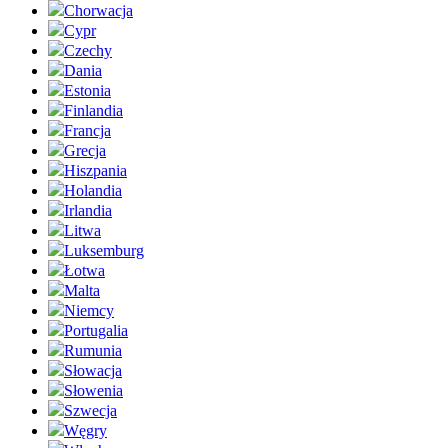
Chorwacja
Cypr
Czechy
Dania
Estonia
Finlandia
Francja
Grecja
Hiszpania
Holandia
Irlandia
Litwa
Luksemburg
Łotwa
Malta
Niemcy
Portugalia
Rumunia
Słowacja
Słowenia
Szwecja
Węgry