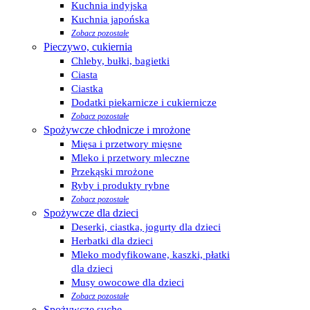
Kuchnia indyjska
Kuchnia japońska
Zobacz pozostałe
Pieczywo, cukiernia
Chleby, bułki, bagietki
Ciasta
Ciastka
Dodatki piekarnicze i cukiernicze
Zobacz pozostałe
Spożywcze chłodnicze i mrożone
Mięsa i przetwory mięsne
Mleko i przetwory mleczne
Przekąski mrożone
Ryby i produkty rybne
Zobacz pozostałe
Spożywcze dla dzieci
Deserki, ciastka, jogurty dla dzieci
Herbatki dla dzieci
Mleko modyfikowane, kaszki, płatki
dla dzieci
Musy owocowe dla dzieci
Zobacz pozostałe
Spożywcze suche