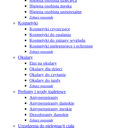
Higiena osobista dziecięca
Higiena osobista męska
Higiena osobista uniwersalne
Zobacz pozostałe
Kosmetyki
Kosmetyki czyszczące
Kosmetyki do opalania
Kosmetyki do zmiany wyglądu
Kosmetyki pielęgnujące i ochronne
Zobacz pozostałe
Okulary
Etui na okulary
Okulary dla dzieci
Okulary do czytania
Okulary do jazdy
Zobacz pozostałe
Perfumy i wody toaletowe
Antyperspiranty
Antyperspiranty damskie
Antyperspiranty męskie
Dezodoranty damskie
Zobacz pozostałe
Urządzenia do pielęgnacji ciała