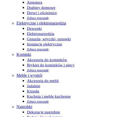
Armatura
Drabiny domowe
Drzwi i ościeżnice
Zobacz pozostałe
Elektryczne i elektronarzędzia
Dzwonki
Elektronarzędzia
Gniazda, wtyczki, oprawki
Instalacje elektryczne
Zobacz pozostałe
Kominki
Akcesoria do kominków
Brykiet do kominków i piecy
Zobacz pozostałe
Meble i wystrój
Akcesoria do mebli
Jadalnie
Krzesła
Kuchnia i meble kuchenne
Zobacz pozostałe
Nagrobki
Dekoracje nagrobne