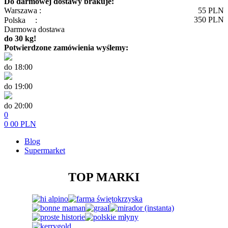
Do darmowej dostawy brakuje:
Warszawa :
55
PLN
350
PLN
Polska
:
Darmowa dostawa
do 30 kg!
Potwierdzone zamówienia wyślemy:
do 18:00
do 19:00
do 20:00
0
0
00
PLN
Blog
Supermarket
TOP MARKI