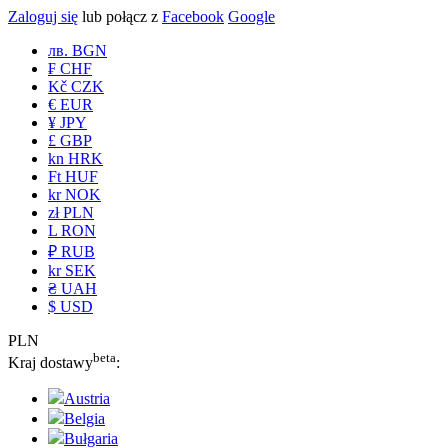
Zaloguj się
lub połącz z
Facebook
Google
лв. BGN
₣ CHF
Kč CZK
€ EUR
¥ JPY
£ GBP
kn HRK
Ft HUF
kr NOK
zł PLN
L RON
₽ RUB
kr SEK
₴ UAH
$ USD
PLN
beta
Kraj dostawy
:
Austria
Belgia
Bułgaria