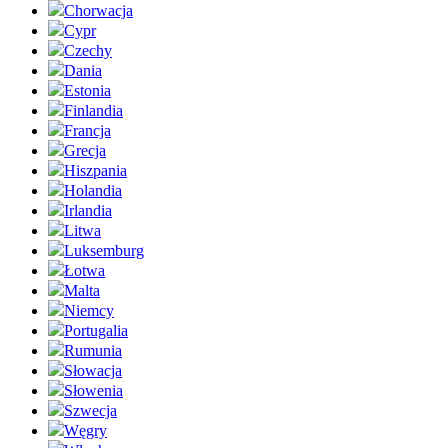
Chorwacja
Cypr
Czechy
Dania
Estonia
Finlandia
Francja
Grecja
Hiszpania
Holandia
Irlandia
Litwa
Luksemburg
Łotwa
Malta
Niemcy
Portugalia
Rumunia
Słowacja
Słowenia
Szwecja
Węgry