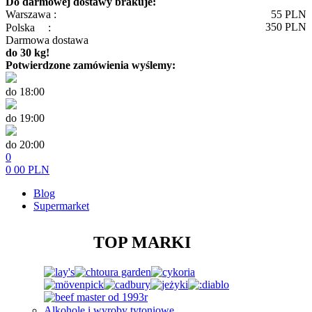
Do darmowej dostawy brakuje:
Warszawa :
55
PLN
350
PLN
Polska
:
Darmowa dostawa
do 30 kg!
Potwierdzone zamówienia wyślemy:
do 18:00
do 19:00
do 20:00
0
0
00
PLN
Blog
Supermarket
TOP MARKI
Alkohole i wyroby tytoniowe