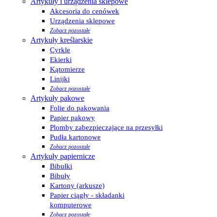
Artykuły i urządzenia sklepowe
Akcesoria do cenówek
Urządzenia sklepowe
Zobacz pozostałe
Artykuły kreślarskie
Cyrkle
Ekierki
Kątomierze
Linijki
Zobacz pozostałe
Artykuły pakowe
Folie do pakowania
Papier pakowy
Plomby zabezpieczające na przesyłki
Pudła kartonowe
Zobacz pozostałe
Artykuły papiernicze
Bibułki
Bibuły
Kartony (arkusze)
Papier ciągły - składanki
komputerowe
Zobacz pozostałe