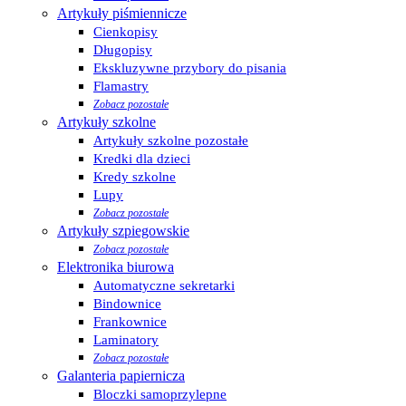
Artykuły piśmiennicze
Cienkopisy
Długopisy
Ekskluzywne przybory do pisania
Flamastry
Zobacz pozostałe
Artykuły szkolne
Artykuły szkolne pozostałe
Kredki dla dzieci
Kredy szkolne
Lupy
Zobacz pozostałe
Artykuły szpiegowskie
Zobacz pozostałe
Elektronika biurowa
Automatyczne sekretarki
Bindownice
Frankownice
Laminatory
Zobacz pozostałe
Galanteria papiernicza
Bloczki samoprzylepne