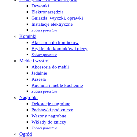
Dzwonki
Elektronarzędzia
Gniazda, wtyczki, oprawki
Instalacje elektryczne
Zobacz pozostałe
Kominki
Akcesoria do kominków
Brykiet do kominków i piecy
Zobacz pozostałe
Meble i wystrój
Akcesoria do mebli
Jadalnie
Krzesła
Kuchnia i meble kuchenne
Zobacz pozostałe
Nagrobki
Dekoracje nagrobne
Podstawki pod znicze
Wazony nagrobne
Wkłady do zniczy
Zobacz pozostałe
Ogród