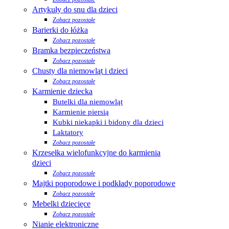
Artykuły do snu dla dzieci
Zobacz pozostałe
Barierki do łóżka
Zobacz pozostałe
Bramka bezpieczeństwa
Zobacz pozostałe
Chusty dla niemowląt i dzieci
Zobacz pozostałe
Karmienie dziecka
Butelki dla niemowląt
Karmienie piersią
Kubki niekapki i bidony dla dzieci
Laktatory
Zobacz pozostałe
Krzesełka wielofunkcyjne do karmienia
dzieci
Zobacz pozostałe
Majtki poporodowe i podkłady poporodowe
Zobacz pozostałe
Mebelki dziecięce
Zobacz pozostałe
Nianie elektroniczne