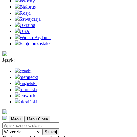
Włochy
Białoruś
Rosja
Szwajcarja
Ukraina
USA
Wielka Brytania
Kraje pozostałe
Język:
czeski
niemiecki
angielski
francuski
słowacki
ukraiński
Menu
Menu Close
Szukaj