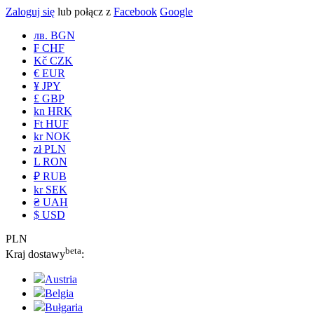
Zaloguj się
lub połącz z
Facebook
Google
лв. BGN
₣ CHF
Kč CZK
€ EUR
¥ JPY
£ GBP
kn HRK
Ft HUF
kr NOK
zł PLN
L RON
₽ RUB
kr SEK
₴ UAH
$ USD
PLN
beta
Kraj dostawy
:
Austria
Belgia
Bułgaria