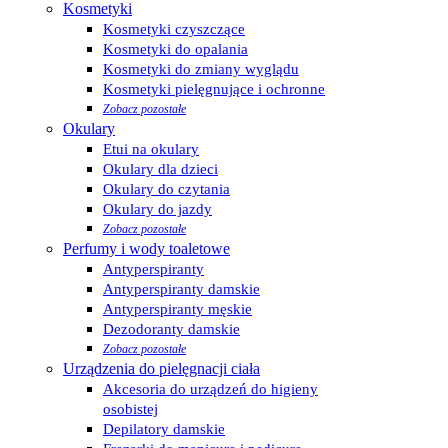
Kosmetyki
Kosmetyki czyszczące
Kosmetyki do opalania
Kosmetyki do zmiany wyglądu
Kosmetyki pielęgnujące i ochronne
Zobacz pozostałe
Okulary
Etui na okulary
Okulary dla dzieci
Okulary do czytania
Okulary do jazdy
Zobacz pozostałe
Perfumy i wody toaletowe
Antyperspiranty
Antyperspiranty damskie
Antyperspiranty męskie
Dezodoranty damskie
Zobacz pozostałe
Urządzenia do pielęgnacji ciała
Akcesoria do urządzeń do higieny
osobistej
Depilatory damskie