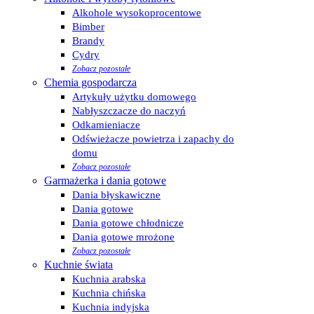
Alkohole wysokoprocentowe
Bimber
Brandy
Cydry
Zobacz pozostałe
Chemia gospodarcza
Artykuły użytku domowego
Nabłyszczacze do naczyń
Odkamieniacze
Odświeżacze powietrza i zapachy do
domu
Zobacz pozostałe
Garmażerka i dania gotowe
Dania błyskawiczne
Dania gotowe
Dania gotowe chłodnicze
Dania gotowe mrożone
Zobacz pozostałe
Kuchnie świata
Kuchnia arabska
Kuchnia chińska
Kuchnia indyjska