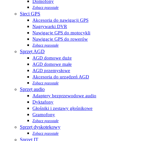
Domofony
Zobacz pozostałe
Sieci GPS
Akcesoria do nawigacji GPS
Nagrywarki DVR
Nawigacje GPS do motocykli
Nawigacje GPS do rowerów
Zobacz pozostałe
Sprzęt AGD
AGD domowe duże
AGD domowe małe
AGD przemysłowe
Akcesoria do urządzeń AGD
Zobacz pozostałe
Sprzęt audio
Adaptery bezprzewodowe audio
Dyktafony
Głośniki i zestawy głośnikowe
Gramofony
Zobacz pozostałe
Sprzęt dyskotekowy
Zobacz pozostałe
Sprzęt IT