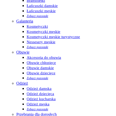
Bransoletki
Łańcuszki damskie
Łańcuszki męskie
Zobacz pozostałe
Galanteria
Kosmetyczki
Kosmetyczki męskie
Kosmetyczki męskie turystyczne
Nessesery męskie
Zobacz pozostałe
Obuwie
Akcesoria do obuwia
Obuwie chłopięce
Obuwie damskie
Obuwie dziecięce
Zobacz pozostałe
Odzież
Odzież damska
Odzież dziecięca
Odzież kucharska
Odzież męska
Zobacz pozostałe
Przebrania dla dorosłych