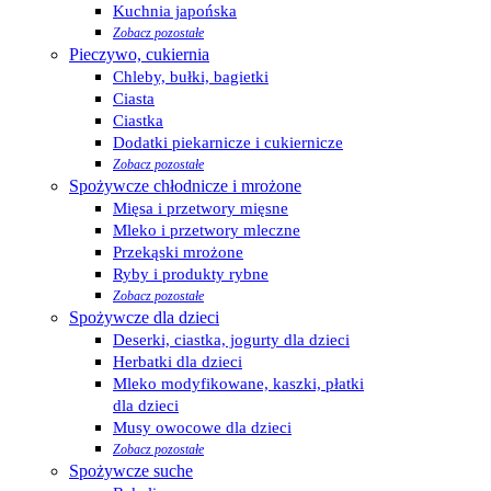
Kuchnia japońska
Zobacz pozostałe
Pieczywo, cukiernia
Chleby, bułki, bagietki
Ciasta
Ciastka
Dodatki piekarnicze i cukiernicze
Zobacz pozostałe
Spożywcze chłodnicze i mrożone
Mięsa i przetwory mięsne
Mleko i przetwory mleczne
Przekąski mrożone
Ryby i produkty rybne
Zobacz pozostałe
Spożywcze dla dzieci
Deserki, ciastka, jogurty dla dzieci
Herbatki dla dzieci
Mleko modyfikowane, kaszki, płatki
dla dzieci
Musy owocowe dla dzieci
Zobacz pozostałe
Spożywcze suche