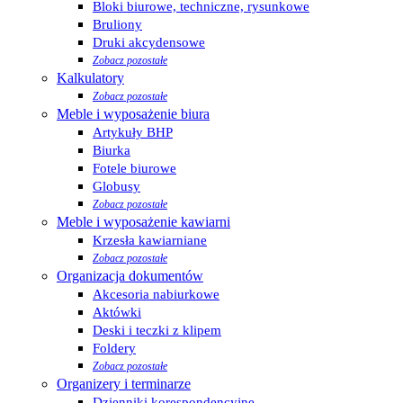
Bloki biurowe, techniczne, rysunkowe
Bruliony
Druki akcydensowe
Zobacz pozostałe
Kalkulatory
Zobacz pozostałe
Meble i wyposażenie biura
Artykuły BHP
Biurka
Fotele biurowe
Globusy
Zobacz pozostałe
Meble i wyposażenie kawiarni
Krzesła kawiarniane
Zobacz pozostałe
Organizacja dokumentów
Akcesoria nabiurkowe
Aktówki
Deski i teczki z klipem
Foldery
Zobacz pozostałe
Organizery i terminarze
Dzienniki korespondencyjne