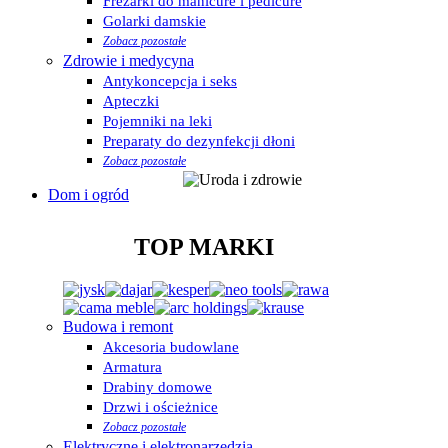
Frezarki do manicure i pedicure
Golarki damskie
Zobacz pozostałe
Zdrowie i medycyna
Antykoncepcja i seks
Apteczki
Pojemniki na leki
Preparaty do dezynfekcji dłoni
Zobacz pozostałe
Dom i ogród
TOP MARKI
Budowa i remont
Akcesoria budowlane
Armatura
Drabiny domowe
Drzwi i ościeżnice
Zobacz pozostałe
Elektryczne i elektronarzędzia