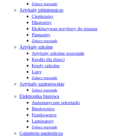
Zobacz pozostałe
Artykuły piśmiennicze
Cienkopisy
Długopisy
Ekskluzywne przybory do pisania
Flamastry
Zobacz pozostałe
Artykuły szkolne
Artykuły szkolne pozostałe
Kredki dla dzieci
Kredy szkolne
Lupy
Zobacz pozostałe
Artykuły szpiegowskie
Zobacz pozostałe
Elektronika biurowa
Automatyczne sekretarki
Bindownice
Frankownice
Laminatory
Zobacz pozostałe
Galanteria papiernicza