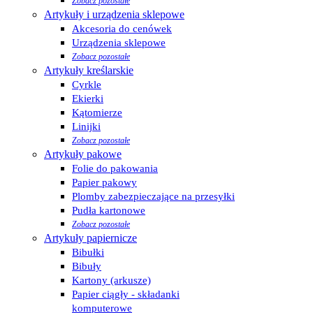
Zobacz pozostałe
Artykuły i urządzenia sklepowe
Akcesoria do cenówek
Urządzenia sklepowe
Zobacz pozostałe
Artykuły kreślarskie
Cyrkle
Ekierki
Kątomierze
Linijki
Zobacz pozostałe
Artykuły pakowe
Folie do pakowania
Papier pakowy
Plomby zabezpieczające na przesyłki
Pudła kartonowe
Zobacz pozostałe
Artykuły papiernicze
Bibułki
Bibuły
Kartony (arkusze)
Papier ciągły - składanki
komputerowe