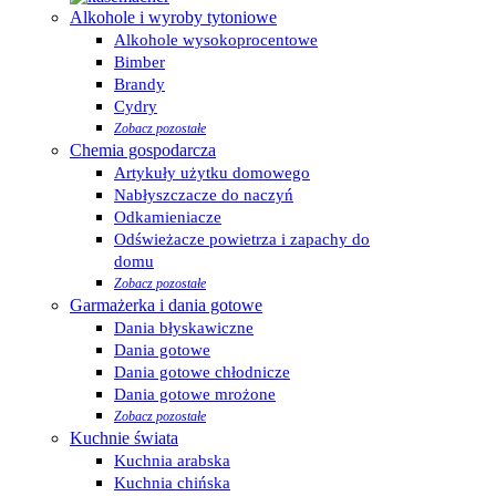
Alkohole i wyroby tytoniowe
Alkohole wysokoprocentowe
Bimber
Brandy
Cydry
Zobacz pozostałe
Chemia gospodarcza
Artykuły użytku domowego
Nabłyszczacze do naczyń
Odkamieniacze
Odświeżacze powietrza i zapachy do
domu
Zobacz pozostałe
Garmażerka i dania gotowe
Dania błyskawiczne
Dania gotowe
Dania gotowe chłodnicze
Dania gotowe mrożone
Zobacz pozostałe
Kuchnie świata
Kuchnia arabska
Kuchnia chińska