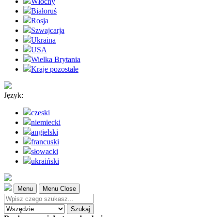
Włochy
Białoruś
Rosja
Szwajcarja
Ukraina
USA
Wielka Brytania
Kraje pozostałe
Język:
czeski
niemiecki
angielski
francuski
słowacki
ukraiński
Menu
Menu Close
Szukaj