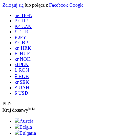
Zaloguj się
lub połącz z
Facebook
Google
лв. BGN
₣ CHF
Kč CZK
€ EUR
¥ JPY
£ GBP
kn HRK
Ft HUF
kr NOK
zł PLN
L RON
₽ RUB
kr SEK
₴ UAH
$ USD
PLN
beta
Kraj dostawy
:
Austria
Belgia
Bułgaria