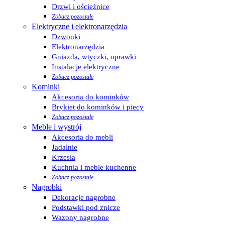
Drzwi i ościeżnice
Zobacz pozostałe
Elektryczne i elektronarzędzia
Dzwonki
Elektronarzędzia
Gniazda, wtyczki, oprawki
Instalacje elektryczne
Zobacz pozostałe
Kominki
Akcesoria do kominków
Brykiet do kominków i piecy
Zobacz pozostałe
Meble i wystrój
Akcesoria do mebli
Jadalnie
Krzesła
Kuchnia i meble kuchenne
Zobacz pozostałe
Nagrobki
Dekoracje nagrobne
Podstawki pod znicze
Wazony nagrobne