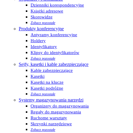
Dzienniki korespondencyjne
Książki adresowe
Skorowidze
Zobacz pozostałe
Produkty konferencyjne
Antyramy konferencyjne
Holdery
Identyfikatory
Klipsy do identyfikatorów
Zobacz pozostałe
Sejfy, kasetki i kable zabezpieczające
Kable zabezpieczające
Kasetki
Kasetki na klucze
Kasetki podróżne
Zobacz pozostałe
Systemy magazynowania narzędzi
Organizery do magazynowania
Regały do magazynowania
Ruchome warsztaty
Skrzynki narzędziowe
Zobacz pozostałe