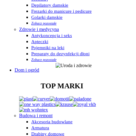
Depilatory damskie
Frezarki do manicure i pedicure
Golarki damskie
Zobacz pozostałe
Zdrowie i medycyna
Antykoncepcja i seks
Apteczki
Pojemniki na leki
Preparaty do dezynfekcji dłoni
Zobacz pozostałe
Dom i ogród
TOP MARKI
Budowa i remont
Akcesoria budowlane
Armatura
Drabiny domowe