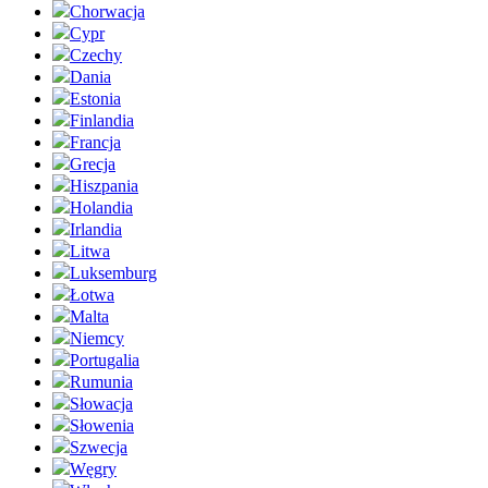
Chorwacja
Cypr
Czechy
Dania
Estonia
Finlandia
Francja
Grecja
Hiszpania
Holandia
Irlandia
Litwa
Luksemburg
Łotwa
Malta
Niemcy
Portugalia
Rumunia
Słowacja
Słowenia
Szwecja
Węgry