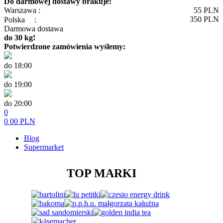
Do darmowej dostawy brakuje:
Warszawa :
55
PLN
350
PLN
Polska
:
Darmowa dostawa
do 30 kg!
Potwierdzone zamówienia wyślemy:
do 18:00
do 19:00
do 20:00
0
0
00
PLN
Blog
Supermarket
TOP MARKI