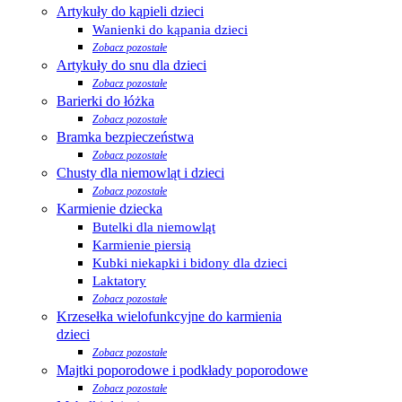
Artykuły do kąpieli dzieci
Wanienki do kąpania dzieci
Zobacz pozostałe
Artykuły do snu dla dzieci
Zobacz pozostałe
Barierki do łóżka
Zobacz pozostałe
Bramka bezpieczeństwa
Zobacz pozostałe
Chusty dla niemowląt i dzieci
Zobacz pozostałe
Karmienie dziecka
Butelki dla niemowląt
Karmienie piersią
Kubki niekapki i bidony dla dzieci
Laktatory
Zobacz pozostałe
Krzesełka wielofunkcyjne do karmienia
dzieci
Zobacz pozostałe
Majtki poporodowe i podkłady poporodowe
Zobacz pozostałe