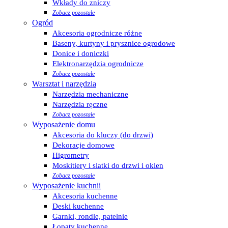
Wkłady do zniczy
Zobacz pozostałe
Ogród
Akcesoria ogrodnicze różne
Baseny, kurtyny i prysznice ogrodowe
Donice i doniczki
Elektronarzędzia ogrodnicze
Zobacz pozostałe
Warsztat i narzędzia
Narzędzia mechaniczne
Narzędzia ręczne
Zobacz pozostałe
Wyposażenie domu
Akcesoria do kluczy (do drzwi)
Dekoracje domowe
Higrometry
Moskitiery i siatki do drzwi i okien
Zobacz pozostałe
Wyposażenie kuchnii
Akcesoria kuchenne
Deski kuchenne
Garnki, rondle, patelnie
Łopaty kuchenne