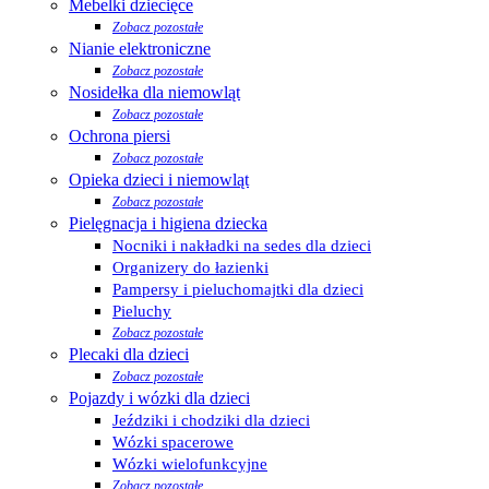
Mebelki dziecięce
Zobacz pozostałe
Nianie elektroniczne
Zobacz pozostałe
Nosidełka dla niemowląt
Zobacz pozostałe
Ochrona piersi
Zobacz pozostałe
Opieka dzieci i niemowląt
Zobacz pozostałe
Pielęgnacja i higiena dziecka
Nocniki i nakładki na sedes dla dzieci
Organizery do łazienki
Pampersy i pieluchomajtki dla dzieci
Pieluchy
Zobacz pozostałe
Plecaki dla dzieci
Zobacz pozostałe
Pojazdy i wózki dla dzieci
Jeździki i chodziki dla dzieci
Wózki spacerowe
Wózki wielofunkcyjne
Zobacz pozostałe