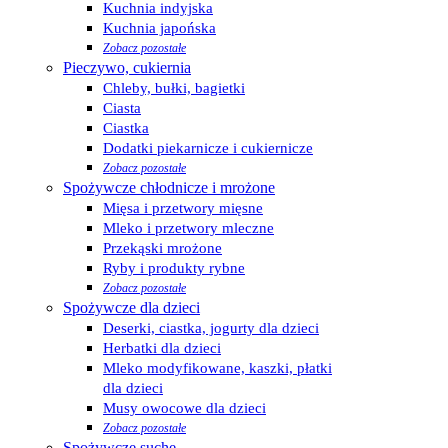
Kuchnia indyjska
Kuchnia japońska
Zobacz pozostałe
Pieczywo, cukiernia
Chleby, bułki, bagietki
Ciasta
Ciastka
Dodatki piekarnicze i cukiernicze
Zobacz pozostałe
Spożywcze chłodnicze i mrożone
Mięsa i przetwory mięsne
Mleko i przetwory mleczne
Przekąski mrożone
Ryby i produkty rybne
Zobacz pozostałe
Spożywcze dla dzieci
Deserki, ciastka, jogurty dla dzieci
Herbatki dla dzieci
Mleko modyfikowane, kaszki, płatki
dla dzieci
Musy owocowe dla dzieci
Zobacz pozostałe
Spożywcze suche