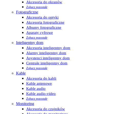
Akcesoria do ekranów
Zobacz pozostałe
Fotograficzne
Akcesoria do optyki
Akcesoria fotograficzne
Albumy fotograficzne
Aparaty cyfrowe
Zobacz pozostałe
Inteligentny dom
Akcesoria inteligentny dom
Alarmy inteligentny dom
Asystenci inteligentny dom
Centrale inteligentny dom
Zobacz pozostałe
Kable
Akcesoria do kabli
Kable antenowe
Kable audio
Kable audio-video
Zobacz pozostałe
Monitoring
Akcesoria do czujników
Akcesoria do monitoringu