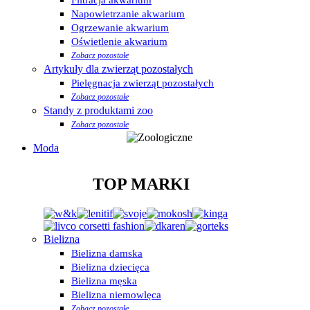
Napowietrzanie akwarium
Ogrzewanie akwarium
Oświetlenie akwarium
Zobacz pozostałe
Artykuły dla zwierząt pozostałych
Pielęgnacja zwierząt pozostałych
Zobacz pozostałe
Standy z produktami zoo
Zobacz pozostałe
Moda
TOP MARKI
Bielizna
Bielizna damska
Bielizna dziecięca
Bielizna męska
Bielizna niemowlęca
Zobacz pozostałe