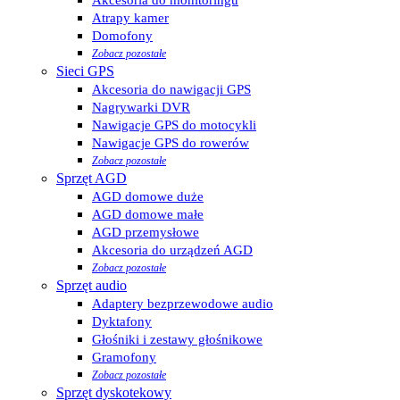
Atrapy kamer
Domofony
Zobacz pozostałe
Sieci GPS
Akcesoria do nawigacji GPS
Nagrywarki DVR
Nawigacje GPS do motocykli
Nawigacje GPS do rowerów
Zobacz pozostałe
Sprzęt AGD
AGD domowe duże
AGD domowe małe
AGD przemysłowe
Akcesoria do urządzeń AGD
Zobacz pozostałe
Sprzęt audio
Adaptery bezprzewodowe audio
Dyktafony
Głośniki i zestawy głośnikowe
Gramofony
Zobacz pozostałe
Sprzęt dyskotekowy