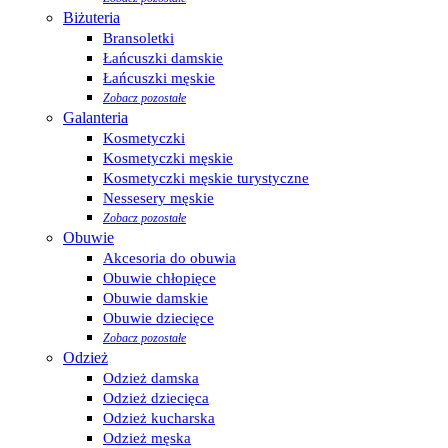
Biżuteria
Bransoletki
Łańcuszki damskie
Łańcuszki męskie
Zobacz pozostałe
Galanteria
Kosmetyczki
Kosmetyczki męskie
Kosmetyczki męskie turystyczne
Nessesery męskie
Zobacz pozostałe
Obuwie
Akcesoria do obuwia
Obuwie chłopięce
Obuwie damskie
Obuwie dziecięce
Zobacz pozostałe
Odzież
Odzież damska
Odzież dziecięca
Odzież kucharska
Odzież męska