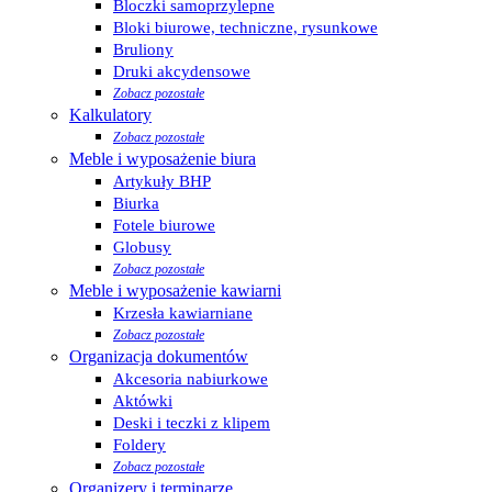
Bloczki samoprzylepne
Bloki biurowe, techniczne, rysunkowe
Bruliony
Druki akcydensowe
Zobacz pozostałe
Kalkulatory
Zobacz pozostałe
Meble i wyposażenie biura
Artykuły BHP
Biurka
Fotele biurowe
Globusy
Zobacz pozostałe
Meble i wyposażenie kawiarni
Krzesła kawiarniane
Zobacz pozostałe
Organizacja dokumentów
Akcesoria nabiurkowe
Aktówki
Deski i teczki z klipem
Foldery
Zobacz pozostałe
Organizery i terminarze