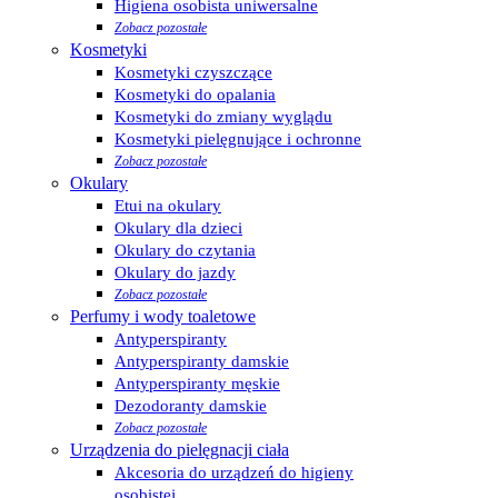
Higiena osobista uniwersalne
Zobacz pozostałe
Kosmetyki
Kosmetyki czyszczące
Kosmetyki do opalania
Kosmetyki do zmiany wyglądu
Kosmetyki pielęgnujące i ochronne
Zobacz pozostałe
Okulary
Etui na okulary
Okulary dla dzieci
Okulary do czytania
Okulary do jazdy
Zobacz pozostałe
Perfumy i wody toaletowe
Antyperspiranty
Antyperspiranty damskie
Antyperspiranty męskie
Dezodoranty damskie
Zobacz pozostałe
Urządzenia do pielęgnacji ciała
Akcesoria do urządzeń do higieny
osobistej