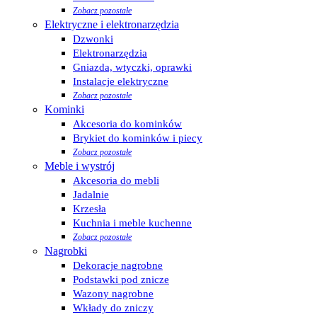
Zobacz pozostałe
Elektryczne i elektronarzędzia
Dzwonki
Elektronarzędzia
Gniazda, wtyczki, oprawki
Instalacje elektryczne
Zobacz pozostałe
Kominki
Akcesoria do kominków
Brykiet do kominków i piecy
Zobacz pozostałe
Meble i wystrój
Akcesoria do mebli
Jadalnie
Krzesła
Kuchnia i meble kuchenne
Zobacz pozostałe
Nagrobki
Dekoracje nagrobne
Podstawki pod znicze
Wazony nagrobne
Wkłady do zniczy