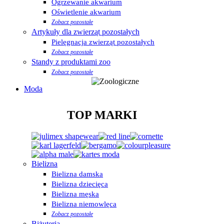
Ogrzewanie akwarium
Oświetlenie akwarium
Zobacz pozostałe
Artykuły dla zwierząt pozostałych
Pielęgnacja zwierząt pozostałych
Zobacz pozostałe
Standy z produktami zoo
Zobacz pozostałe
Moda
TOP MARKI
Bielizna
Bielizna damska
Bielizna dziecięca
Bielizna męska
Bielizna niemowlęca
Zobacz pozostałe
Biżuteria