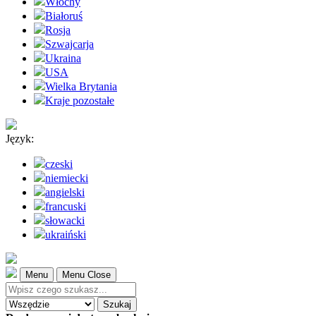
Włochy
Białoruś
Rosja
Szwajcarja
Ukraina
USA
Wielka Brytania
Kraje pozostałe
Język:
czeski
niemiecki
angielski
francuski
słowacki
ukraiński
Menu
Menu Close
Szukaj