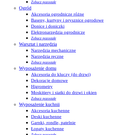
Zobacz pozostałe
Ogród
Akcesoria ogrodnicze różne
Baseny, kurtyny i prysznice ogrodowe
Donice i doniczki
Elektronarzędzia ogrodnicze
Zobacz pozostałe
Warsztat i narzędzia
Narzędzia mechaniczne
Narzędzia ręczne
Zobacz pozostałe
Wyposażenie domu
Akcesoria do kluczy (do drzwi)
Dekoracje domowe
Higrometry
Moskitiery i siatki do drzwi i okien
Zobacz pozostałe
Wyposażenie kuchnii
Akcesoria kuchenne
Deski kuchenne
Garnki, rondle, patelnie
Łopaty kuchenne
Zobacz pozostałe