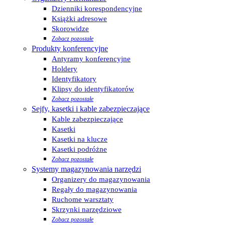
Dzienniki korespondencyjne
Książki adresowe
Skorowidze
Zobacz pozostałe
Produkty konferencyjne
Antyramy konferencyjne
Holdery
Identyfikatory
Klipsy do identyfikatorów
Zobacz pozostałe
Sejfy, kasetki i kable zabezpieczające
Kable zabezpieczające
Kasetki
Kasetki na klucze
Kasetki podróżne
Zobacz pozostałe
Systemy magazynowania narzędzi
Organizery do magazynowania
Regały do magazynowania
Ruchome warsztaty
Skrzynki narzędziowe
Zobacz pozostałe