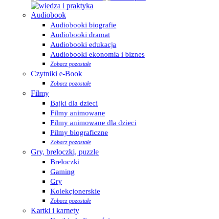
Audiobook
Audiobooki biografie
Audiobooki dramat
Audiobooki edukacja
Audiobooki ekonomia i biznes
Zobacz pozostałe
Czytniki e-Book
Zobacz pozostałe
Filmy
Bajki dla dzieci
Filmy animowane
Filmy animowane dla dzieci
Filmy biograficzne
Zobacz pozostałe
Gry, breloczki, puzzle
Breloczki
Gaming
Gry
Kolekcjonerskie
Zobacz pozostałe
Kartki i karnety