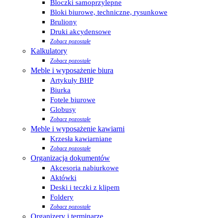
Bloczki samoprzylepne
Bloki biurowe, techniczne, rysunkowe
Bruliony
Druki akcydensowe
Zobacz pozostałe
Kalkulatory
Zobacz pozostałe
Meble i wyposażenie biura
Artykuły BHP
Biurka
Fotele biurowe
Globusy
Zobacz pozostałe
Meble i wyposażenie kawiarni
Krzesła kawiarniane
Zobacz pozostałe
Organizacja dokumentów
Akcesoria nabiurkowe
Aktówki
Deski i teczki z klipem
Foldery
Zobacz pozostałe
Organizery i terminarze