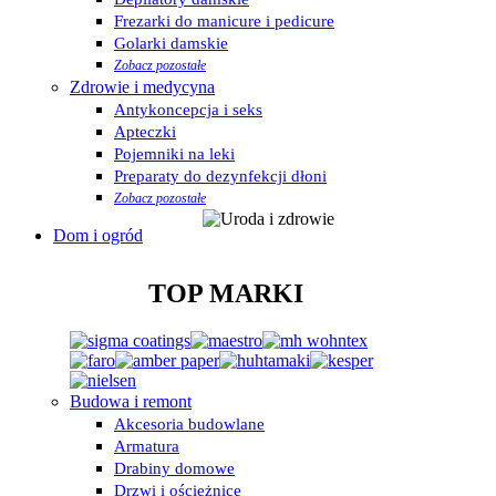
Frezarki do manicure i pedicure
Golarki damskie
Zobacz pozostałe
Zdrowie i medycyna
Antykoncepcja i seks
Apteczki
Pojemniki na leki
Preparaty do dezynfekcji dłoni
Zobacz pozostałe
Dom i ogród
TOP MARKI
Budowa i remont
Akcesoria budowlane
Armatura
Drabiny domowe
Drzwi i ościeżnice