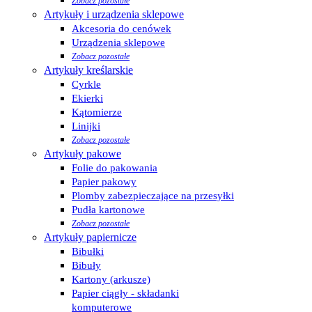
Zobacz pozostałe
Artykuły i urządzenia sklepowe
Akcesoria do cenówek
Urządzenia sklepowe
Zobacz pozostałe
Artykuły kreślarskie
Cyrkle
Ekierki
Kątomierze
Linijki
Zobacz pozostałe
Artykuły pakowe
Folie do pakowania
Papier pakowy
Plomby zabezpieczające na przesyłki
Pudła kartonowe
Zobacz pozostałe
Artykuły papiernicze
Bibułki
Bibuły
Kartony (arkusze)
Papier ciągły - składanki
komputerowe