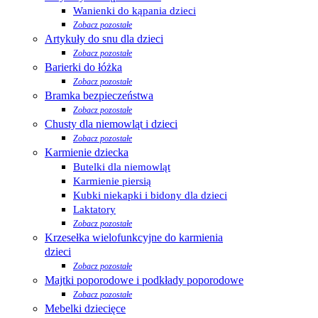
Wanienki do kąpania dzieci
Zobacz pozostałe
Artykuły do snu dla dzieci
Zobacz pozostałe
Barierki do łóżka
Zobacz pozostałe
Bramka bezpieczeństwa
Zobacz pozostałe
Chusty dla niemowląt i dzieci
Zobacz pozostałe
Karmienie dziecka
Butelki dla niemowląt
Karmienie piersią
Kubki niekapki i bidony dla dzieci
Laktatory
Zobacz pozostałe
Krzesełka wielofunkcyjne do karmienia
dzieci
Zobacz pozostałe
Majtki poporodowe i podkłady poporodowe
Zobacz pozostałe
Mebelki dziecięce