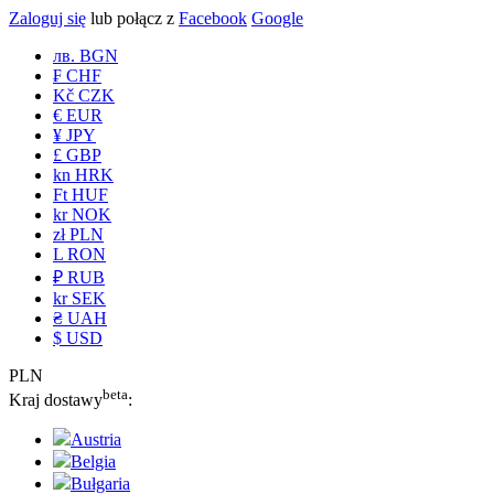
Zaloguj się
lub połącz z
Facebook
Google
лв. BGN
₣ CHF
Kč CZK
€ EUR
¥ JPY
£ GBP
kn HRK
Ft HUF
kr NOK
zł PLN
L RON
₽ RUB
kr SEK
₴ UAH
$ USD
PLN
beta
Kraj dostawy
:
Austria
Belgia
Bułgaria