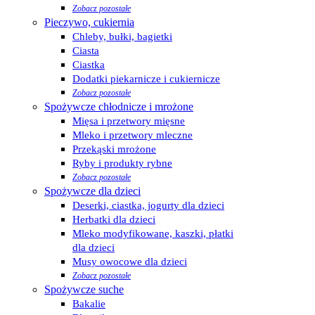
Zobacz pozostałe
Pieczywo, cukiernia
Chleby, bułki, bagietki
Ciasta
Ciastka
Dodatki piekarnicze i cukiernicze
Zobacz pozostałe
Spożywcze chłodnicze i mrożone
Mięsa i przetwory mięsne
Mleko i przetwory mleczne
Przekąski mrożone
Ryby i produkty rybne
Zobacz pozostałe
Spożywcze dla dzieci
Deserki, ciastka, jogurty dla dzieci
Herbatki dla dzieci
Mleko modyfikowane, kaszki, płatki
dla dzieci
Musy owocowe dla dzieci
Zobacz pozostałe
Spożywcze suche
Bakalie