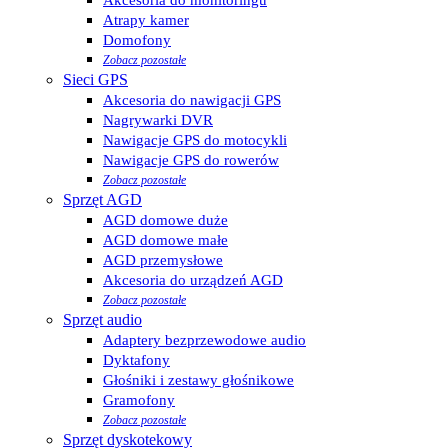
Atrapy kamer
Domofony
Zobacz pozostałe
Sieci GPS
Akcesoria do nawigacji GPS
Nagrywarki DVR
Nawigacje GPS do motocykli
Nawigacje GPS do rowerów
Zobacz pozostałe
Sprzęt AGD
AGD domowe duże
AGD domowe małe
AGD przemysłowe
Akcesoria do urządzeń AGD
Zobacz pozostałe
Sprzęt audio
Adaptery bezprzewodowe audio
Dyktafony
Głośniki i zestawy głośnikowe
Gramofony
Zobacz pozostałe
Sprzęt dyskotekowy