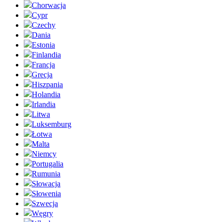
Chorwacja
Cypr
Czechy
Dania
Estonia
Finlandia
Francja
Grecja
Hiszpania
Holandia
Irlandia
Litwa
Luksemburg
Łotwa
Malta
Niemcy
Portugalia
Rumunia
Słowacja
Słowenia
Szwecja
Węgry