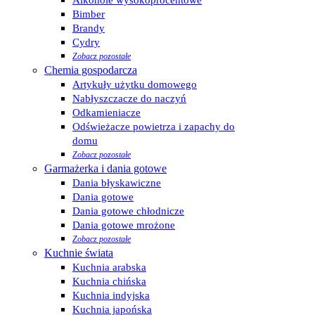
Alkohole wysokoprocentowe
Bimber
Brandy
Cydry
Zobacz pozostałe
Chemia gospodarcza
Artykuły użytku domowego
Nabłyszczacze do naczyń
Odkamieniacze
Odświeżacze powietrza i zapachy do
domu
Zobacz pozostałe
Garmażerka i dania gotowe
Dania błyskawiczne
Dania gotowe
Dania gotowe chłodnicze
Dania gotowe mrożone
Zobacz pozostałe
Kuchnie świata
Kuchnia arabska
Kuchnia chińska
Kuchnia indyjska
Kuchnia japońska