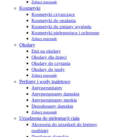
Zobacz pozostałe
Kosmetyki
Kosmetyki czyszczące
Kosmetyki do opalania
Kosmetyki do zmiany wyglądu
Kosmetyki pielęgnujące i ochronne
Zobacz pozostałe
Okulary
Etui na okulary
Okulary dla dzieci
Okulary do czytania
Okulary do jazdy
Zobacz pozostałe
Perfumy i wody toaletowe
Antyperspiranty
Antyperspiranty damskie
Antyperspiranty męskie
Dezodoranty damskie
Zobacz pozostałe
Urządzenia do pielęgnacji ciała
Akcesoria do urządzeń do higieny
osobistej
Depilatory damskie