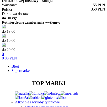
Do darmowej dostawy brakuje:
Warszawa :
55
PLN
350
PLN
Polska
:
Darmowa dostawa
do 30 kg!
Potwierdzone zamówienia wyślemy:
do 18:00
do 19:00
do 20:00
0
0
00
PLN
Blog
Supermarket
TOP MARKI
Alkohole i wyroby tytoniowe