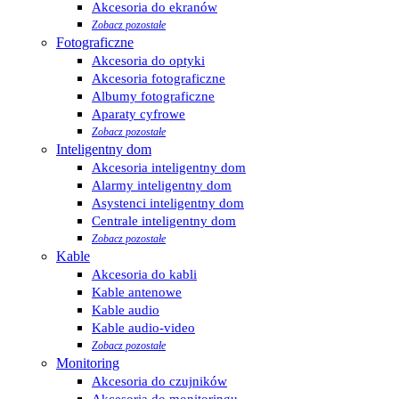
Akcesoria do ekranów
Zobacz pozostałe
Fotograficzne
Akcesoria do optyki
Akcesoria fotograficzne
Albumy fotograficzne
Aparaty cyfrowe
Zobacz pozostałe
Inteligentny dom
Akcesoria inteligentny dom
Alarmy inteligentny dom
Asystenci inteligentny dom
Centrale inteligentny dom
Zobacz pozostałe
Kable
Akcesoria do kabli
Kable antenowe
Kable audio
Kable audio-video
Zobacz pozostałe
Monitoring
Akcesoria do czujników
Akcesoria do monitoringu