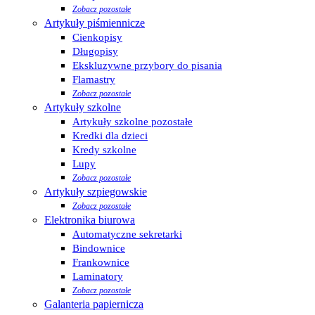
Zobacz pozostałe
Artykuły piśmiennicze
Cienkopisy
Długopisy
Ekskluzywne przybory do pisania
Flamastry
Zobacz pozostałe
Artykuły szkolne
Artykuły szkolne pozostałe
Kredki dla dzieci
Kredy szkolne
Lupy
Zobacz pozostałe
Artykuły szpiegowskie
Zobacz pozostałe
Elektronika biurowa
Automatyczne sekretarki
Bindownice
Frankownice
Laminatory
Zobacz pozostałe
Galanteria papiernicza