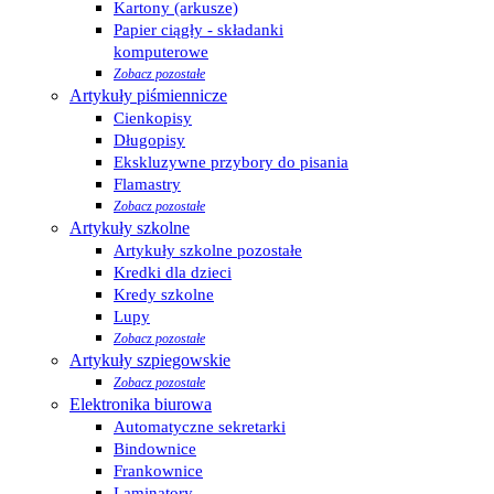
Kartony (arkusze)
Papier ciągły - składanki
komputerowe
Zobacz pozostałe
Artykuły piśmiennicze
Cienkopisy
Długopisy
Ekskluzywne przybory do pisania
Flamastry
Zobacz pozostałe
Artykuły szkolne
Artykuły szkolne pozostałe
Kredki dla dzieci
Kredy szkolne
Lupy
Zobacz pozostałe
Artykuły szpiegowskie
Zobacz pozostałe
Elektronika biurowa
Automatyczne sekretarki
Bindownice
Frankownice
Laminatory