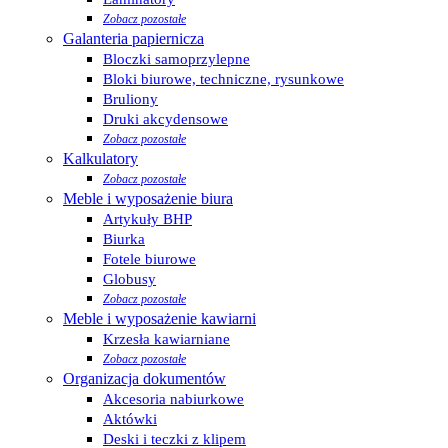
Zobacz pozostałe
Galanteria papiernicza
Bloczki samoprzylepne
Bloki biurowe, techniczne, rysunkowe
Bruliony
Druki akcydensowe
Zobacz pozostałe
Kalkulatory
Zobacz pozostałe
Meble i wyposażenie biura
Artykuły BHP
Biurka
Fotele biurowe
Globusy
Zobacz pozostałe
Meble i wyposażenie kawiarni
Krzesła kawiarniane
Zobacz pozostałe
Organizacja dokumentów
Akcesoria nabiurkowe
Aktówki
Deski i teczki z klipem