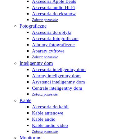
Akcesoria Apple Beats
Akcesoria audio Hi-Fi
Akcesoria do ekranów
Zobacz pozostałe
Fotograficzne
Akcesoria do optyki
Akcesoria fotograficzne
Albumy fotograficzne
Aparaty cyfrowe
Zobacz pozostałe
Inteligentny dom
Akcesoria inteligentny dom
Alarmy inteligentny dom
Asystenci inteligentny dom
Centrale inteligentny dom
Zobacz pozostałe
Kable
Akcesoria do kabli
Kable antenowe
Kable audio
Kable audio-video
Zobacz pozostałe
Monitoring