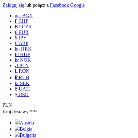
Zaloguj się
lub połącz z
Facebook
Google
лв. BGN
₣ CHF
Kč CZK
€ EUR
¥ JPY
£ GBP
kn HRK
Ft HUF
kr NOK
zł PLN
L RON
₽ RUB
kr SEK
₴ UAH
$ USD
PLN
beta
Kraj dostawy
:
Austria
Belgia
Bułgaria