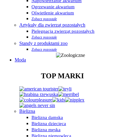
Napowietrzanie akwarium
Ogrzewanie akwarium
Oświetlenie akwarium
Zobacz pozostałe
Artykuły dla zwierząt pozostałych
Pielęgnacja zwierząt pozostałych
Zobacz pozostałe
Standy z produktami zoo
Zobacz pozostałe
Moda
TOP MARKI
Bielizna
Bielizna damska
Bielizna dziecięca
Bielizna męska
Bielizna niemowlęca