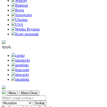
Włochy
Białoruś
Rosja
Szwajcarja
Ukraina
USA
Wielka Brytania
Kraje pozostałe
Język:
czeski
niemiecki
angielski
francuski
słowacki
ukraiński
Menu
Menu Close
Szukaj