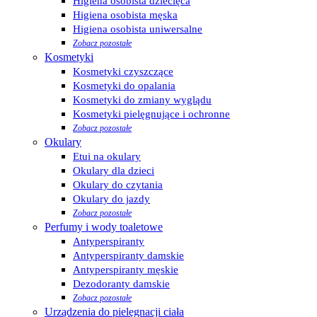
Higiena osobista dziecięca
Higiena osobista męska
Higiena osobista uniwersalne
Zobacz pozostałe
Kosmetyki
Kosmetyki czyszczące
Kosmetyki do opalania
Kosmetyki do zmiany wyglądu
Kosmetyki pielęgnujące i ochronne
Zobacz pozostałe
Okulary
Etui na okulary
Okulary dla dzieci
Okulary do czytania
Okulary do jazdy
Zobacz pozostałe
Perfumy i wody toaletowe
Antyperspiranty
Antyperspiranty damskie
Antyperspiranty męskie
Dezodoranty damskie
Zobacz pozostałe
Urządzenia do pielęgnacji ciała