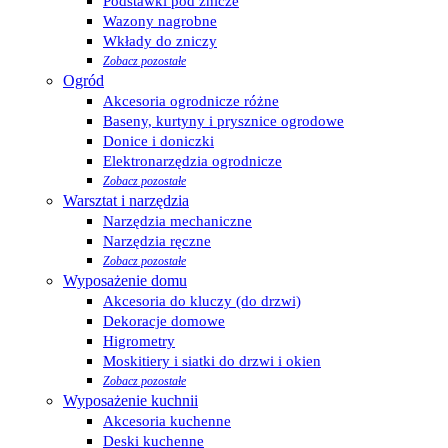
Podstawki pod znicze
Wazony nagrobne
Wkłady do zniczy
Zobacz pozostałe
Ogród
Akcesoria ogrodnicze różne
Baseny, kurtyny i prysznice ogrodowe
Donice i doniczki
Elektronarzędzia ogrodnicze
Zobacz pozostałe
Warsztat i narzędzia
Narzędzia mechaniczne
Narzędzia ręczne
Zobacz pozostałe
Wyposażenie domu
Akcesoria do kluczy (do drzwi)
Dekoracje domowe
Higrometry
Moskitiery i siatki do drzwi i okien
Zobacz pozostałe
Wyposażenie kuchnii
Akcesoria kuchenne
Deski kuchenne