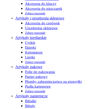
Akcesoria do kluczy
Akcesoria do niszczarek
Zobacz pozostałe
Artykuły i urządzenia sklepowe
Akcesoria do cenówek
Urządzenia sklepowe
Zobacz pozostałe
Artykuły kreślarskie
Cyrkle
Ekierki
Kątomierze
Linijki
Zobacz pozostałe
Artykuły pakowe
Folie do pakowania
Papier pakowy
Plomby zabezpieczające na przesyłki
Pudła kartonowe
Zobacz pozostałe
Artykuły papiernicze
Bibułki
Bibuły