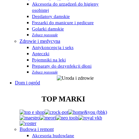
Akcesoria do urządzeń do higieny
osobistej
Depilatory damskie
Frezarki do manicure i pedicure
Golarki damskie
Zobacz pozostałe
Zdrowie i medycyna
Antykoncepcja i seks
Apteczki
Pojemniki na leki
Preparaty do dezynfekcji dłoni
Zobacz pozostałe
Dom i ogród
TOP MARKI
Budowa i remont
Akcesoria budowlane