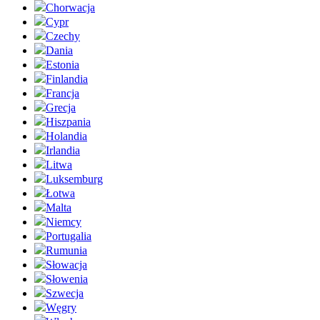
Chorwacja
Cypr
Czechy
Dania
Estonia
Finlandia
Francja
Grecja
Hiszpania
Holandia
Irlandia
Litwa
Luksemburg
Łotwa
Malta
Niemcy
Portugalia
Rumunia
Słowacja
Słowenia
Szwecja
Węgry