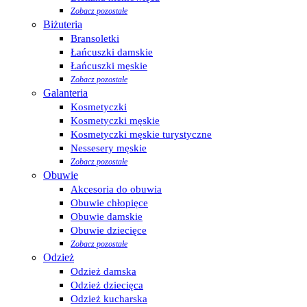
Zobacz pozostałe
Biżuteria
Bransoletki
Łańcuszki damskie
Łańcuszki męskie
Zobacz pozostałe
Galanteria
Kosmetyczki
Kosmetyczki męskie
Kosmetyczki męskie turystyczne
Nessesery męskie
Zobacz pozostałe
Obuwie
Akcesoria do obuwia
Obuwie chłopięce
Obuwie damskie
Obuwie dziecięce
Zobacz pozostałe
Odzież
Odzież damska
Odzież dziecięca
Odzież kucharska