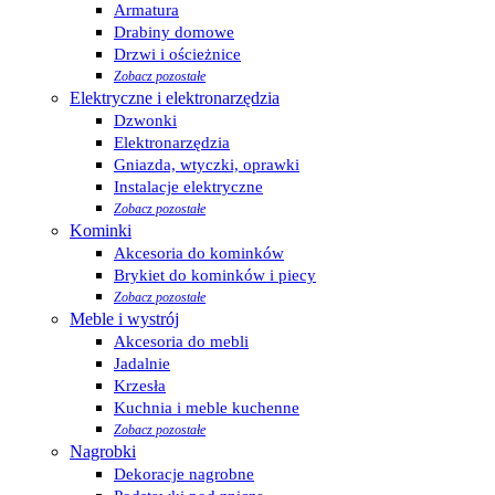
Armatura
Drabiny domowe
Drzwi i ościeżnice
Zobacz pozostałe
Elektryczne i elektronarzędzia
Dzwonki
Elektronarzędzia
Gniazda, wtyczki, oprawki
Instalacje elektryczne
Zobacz pozostałe
Kominki
Akcesoria do kominków
Brykiet do kominków i piecy
Zobacz pozostałe
Meble i wystrój
Akcesoria do mebli
Jadalnie
Krzesła
Kuchnia i meble kuchenne
Zobacz pozostałe
Nagrobki
Dekoracje nagrobne