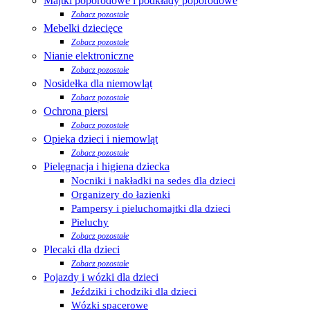
Majtki poporodowe i podkłady poporodowe
Zobacz pozostałe
Mebelki dziecięce
Zobacz pozostałe
Nianie elektroniczne
Zobacz pozostałe
Nosidełka dla niemowląt
Zobacz pozostałe
Ochrona piersi
Zobacz pozostałe
Opieka dzieci i niemowląt
Zobacz pozostałe
Pielęgnacja i higiena dziecka
Nocniki i nakładki na sedes dla dzieci
Organizery do łazienki
Pampersy i pieluchomajtki dla dzieci
Pieluchy
Zobacz pozostałe
Plecaki dla dzieci
Zobacz pozostałe
Pojazdy i wózki dla dzieci
Jeździki i chodziki dla dzieci
Wózki spacerowe