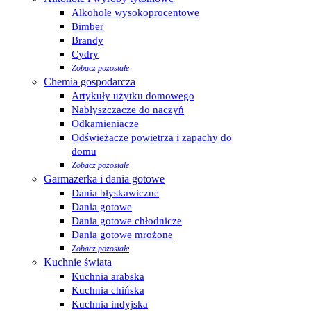
Alkohole wysokoprocentowe
Bimber
Brandy
Cydry
Zobacz pozostałe
Chemia gospodarcza
Artykuły użytku domowego
Nabłyszczacze do naczyń
Odkamieniacze
Odświeżacze powietrza i zapachy do
domu
Zobacz pozostałe
Garmażerka i dania gotowe
Dania błyskawiczne
Dania gotowe
Dania gotowe chłodnicze
Dania gotowe mrożone
Zobacz pozostałe
Kuchnie świata
Kuchnia arabska
Kuchnia chińska
Kuchnia indyjska