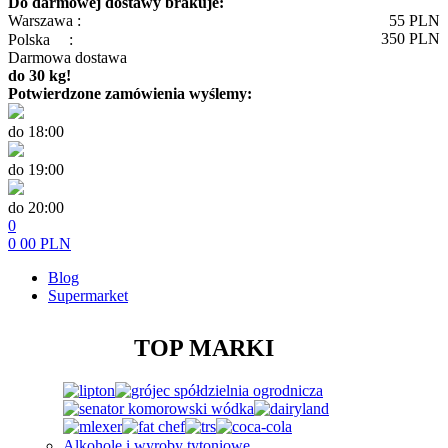
Do darmowej dostawy brakuje:
Warszawa :
55
PLN
350
PLN
Polska
:
Darmowa dostawa
do 30 kg!
Potwierdzone zamówienia wyślemy:
do 18:00
do 19:00
do 20:00
0
0
00
PLN
Blog
Supermarket
TOP MARKI
Alkohole i wyroby tytoniowe