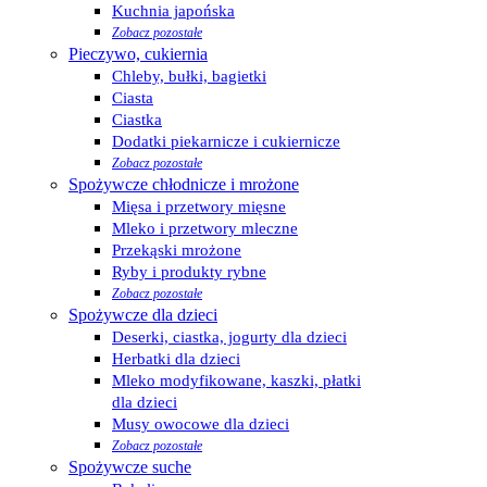
Kuchnia japońska
Zobacz pozostałe
Pieczywo, cukiernia
Chleby, bułki, bagietki
Ciasta
Ciastka
Dodatki piekarnicze i cukiernicze
Zobacz pozostałe
Spożywcze chłodnicze i mrożone
Mięsa i przetwory mięsne
Mleko i przetwory mleczne
Przekąski mrożone
Ryby i produkty rybne
Zobacz pozostałe
Spożywcze dla dzieci
Deserki, ciastka, jogurty dla dzieci
Herbatki dla dzieci
Mleko modyfikowane, kaszki, płatki
dla dzieci
Musy owocowe dla dzieci
Zobacz pozostałe
Spożywcze suche