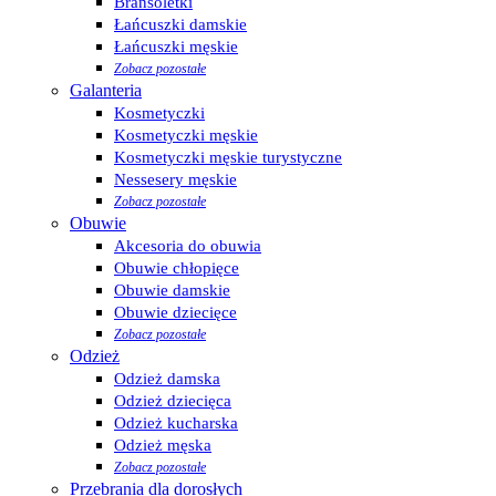
Bransoletki
Łańcuszki damskie
Łańcuszki męskie
Zobacz pozostałe
Galanteria
Kosmetyczki
Kosmetyczki męskie
Kosmetyczki męskie turystyczne
Nessesery męskie
Zobacz pozostałe
Obuwie
Akcesoria do obuwia
Obuwie chłopięce
Obuwie damskie
Obuwie dziecięce
Zobacz pozostałe
Odzież
Odzież damska
Odzież dziecięca
Odzież kucharska
Odzież męska
Zobacz pozostałe
Przebrania dla dorosłych