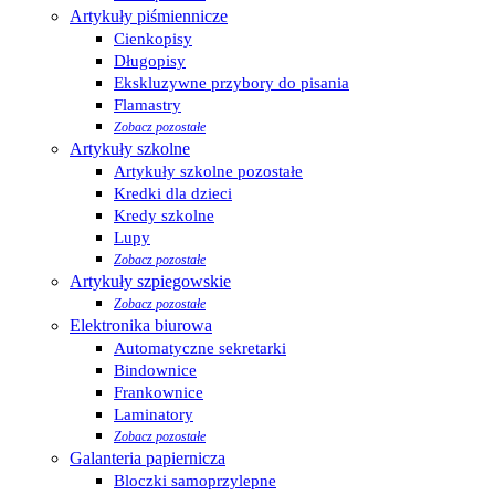
Artykuły piśmiennicze
Cienkopisy
Długopisy
Ekskluzywne przybory do pisania
Flamastry
Zobacz pozostałe
Artykuły szkolne
Artykuły szkolne pozostałe
Kredki dla dzieci
Kredy szkolne
Lupy
Zobacz pozostałe
Artykuły szpiegowskie
Zobacz pozostałe
Elektronika biurowa
Automatyczne sekretarki
Bindownice
Frankownice
Laminatory
Zobacz pozostałe
Galanteria papiernicza
Bloczki samoprzylepne