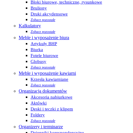
Bloki biurowe, techniczne, rysunkowe
Bruliony
Druki akcydensowe
Zobacz pozostałe
Kalkulatory
Zobacz pozostałe
Meble i wyposażenie biura
Artykuły BHP
Biurka
Fotele biurowe
Globusy
Zobacz pozostałe
Meble i wyposażenie kawiarni
Krzesła kawiarniane
Zobacz pozostałe
Organizacja dokumentów
Akcesoria nabiurkowe
Aktówki
Deski i teczki z klipem
Foldery
Zobacz pozostałe
Organizery i terminarze
Dzienniki korespondencyjne