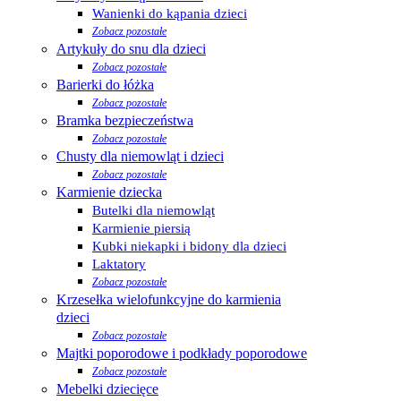
Wanienki do kąpania dzieci
Zobacz pozostałe
Artykuły do snu dla dzieci
Zobacz pozostałe
Barierki do łóżka
Zobacz pozostałe
Bramka bezpieczeństwa
Zobacz pozostałe
Chusty dla niemowląt i dzieci
Zobacz pozostałe
Karmienie dziecka
Butelki dla niemowląt
Karmienie piersią
Kubki niekapki i bidony dla dzieci
Laktatory
Zobacz pozostałe
Krzesełka wielofunkcyjne do karmienia
dzieci
Zobacz pozostałe
Majtki poporodowe i podkłady poporodowe
Zobacz pozostałe
Mebelki dziecięce