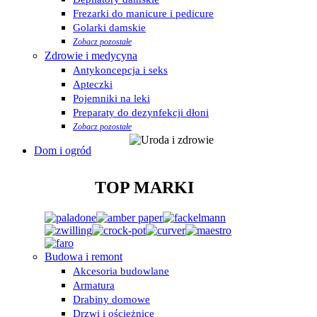
Frezarki do manicure i pedicure
Golarki damskie
Zobacz pozostałe
Zdrowie i medycyna
Antykoncepcja i seks
Apteczki
Pojemniki na leki
Preparaty do dezynfekcji dłoni
Zobacz pozostałe
Dom i ogród
TOP MARKI
Budowa i remont
Akcesoria budowlane
Armatura
Drabiny domowe
Drzwi i ościeżnice