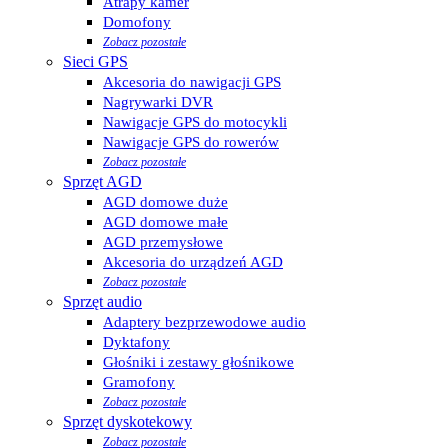
Atrapy kamer
Domofony
Zobacz pozostałe
Sieci GPS
Akcesoria do nawigacji GPS
Nagrywarki DVR
Nawigacje GPS do motocykli
Nawigacje GPS do rowerów
Zobacz pozostałe
Sprzęt AGD
AGD domowe duże
AGD domowe małe
AGD przemysłowe
Akcesoria do urządzeń AGD
Zobacz pozostałe
Sprzęt audio
Adaptery bezprzewodowe audio
Dyktafony
Głośniki i zestawy głośnikowe
Gramofony
Zobacz pozostałe
Sprzęt dyskotekowy
Zobacz pozostałe