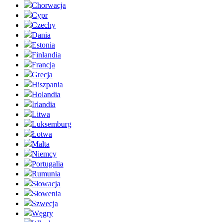
Chorwacja
Cypr
Czechy
Dania
Estonia
Finlandia
Francja
Grecja
Hiszpania
Holandia
Irlandia
Litwa
Luksemburg
Łotwa
Malta
Niemcy
Portugalia
Rumunia
Słowacja
Słowenia
Szwecja
Węgry