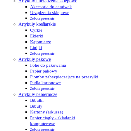
Artykuły i urządzenia sklepowe
Akcesoria do cenówek
Urządzenia sklepowe
Zobacz pozostałe
Artykuły kreślarskie
Cyrkle
Ekierki
Kątomierze
Linijki
Zobacz pozostałe
Artykuły pakowe
Folie do pakowania
Papier pakowy
Plomby zabezpieczające na przesyłki
Pudła kartonowe
Zobacz pozostałe
Artykuły papiernicze
Bibułki
Bibuły
Kartony (arkusze)
Papier ciągły - składanki
komputerowe
Zobacz pozostałe