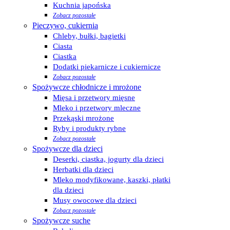
Kuchnia japońska
Zobacz pozostałe
Pieczywo, cukiernia
Chleby, bułki, bagietki
Ciasta
Ciastka
Dodatki piekarnicze i cukiernicze
Zobacz pozostałe
Spożywcze chłodnicze i mrożone
Mięsa i przetwory mięsne
Mleko i przetwory mleczne
Przekąski mrożone
Ryby i produkty rybne
Zobacz pozostałe
Spożywcze dla dzieci
Deserki, ciastka, jogurty dla dzieci
Herbatki dla dzieci
Mleko modyfikowane, kaszki, płatki
dla dzieci
Musy owocowe dla dzieci
Zobacz pozostałe
Spożywcze suche