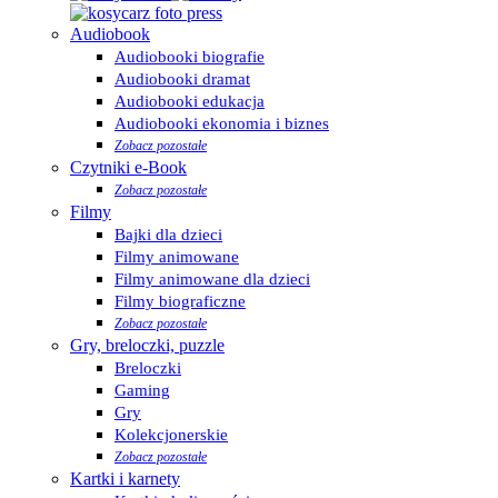
Audiobook
Audiobooki biografie
Audiobooki dramat
Audiobooki edukacja
Audiobooki ekonomia i biznes
Zobacz pozostałe
Czytniki e-Book
Zobacz pozostałe
Filmy
Bajki dla dzieci
Filmy animowane
Filmy animowane dla dzieci
Filmy biograficzne
Zobacz pozostałe
Gry, breloczki, puzzle
Breloczki
Gaming
Gry
Kolekcjonerskie
Zobacz pozostałe
Kartki i karnety