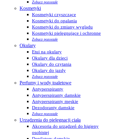
Zobacz pozostałe
Kosmetyki
Kosmetyki czyszczące
Kosmetyki do opalania
Kosmetyki do zmiany wyglądu
Kosmetyki pielęgnujące i ochronne
Zobacz pozostałe
Okulary
Etui na okulary
Okulary dla dzieci
Okulary do czytania
Okulary do jazdy
Zobacz pozostałe
Perfumy i wody toaletowe
Antyperspiranty
Antyperspiranty damskie
Antyperspiranty męskie
Dezodoranty damskie
Zobacz pozostałe
Urządzenia do pielęgnacji ciała
Akcesoria do urządzeń do higieny
osobistej
Depilatory damskie