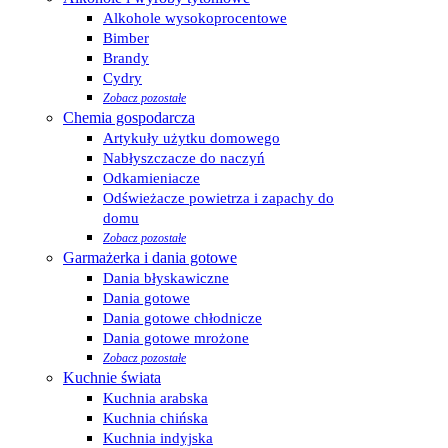
Alkohole wysokoprocentowe
Bimber
Brandy
Cydry
Zobacz pozostałe
Chemia gospodarcza
Artykuły użytku domowego
Nabłyszczacze do naczyń
Odkamieniacze
Odświeżacze powietrza i zapachy do
domu
Zobacz pozostałe
Garmażerka i dania gotowe
Dania błyskawiczne
Dania gotowe
Dania gotowe chłodnicze
Dania gotowe mrożone
Zobacz pozostałe
Kuchnie świata
Kuchnia arabska
Kuchnia chińska
Kuchnia indyjska