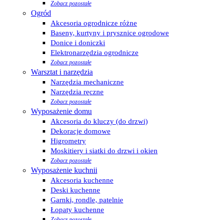
Zobacz pozostałe
Ogród
Akcesoria ogrodnicze różne
Baseny, kurtyny i prysznice ogrodowe
Donice i doniczki
Elektronarzędzia ogrodnicze
Zobacz pozostałe
Warsztat i narzędzia
Narzędzia mechaniczne
Narzędzia ręczne
Zobacz pozostałe
Wyposażenie domu
Akcesoria do kluczy (do drzwi)
Dekoracje domowe
Higrometry
Moskitiery i siatki do drzwi i okien
Zobacz pozostałe
Wyposażenie kuchnii
Akcesoria kuchenne
Deski kuchenne
Garnki, rondle, patelnie
Łopaty kuchenne
Zobacz pozostałe