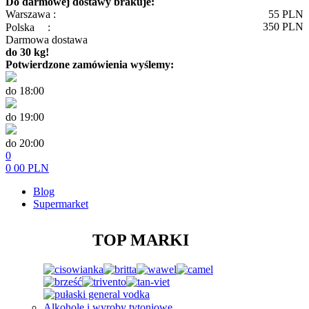
Do darmowej dostawy brakuje:
Warszawa :
55
PLN
350
PLN
Polska
:
Darmowa dostawa
do 30 kg!
Potwierdzone zamówienia wyślemy:
do 18:00
do 19:00
do 20:00
0
0
00
PLN
Blog
Supermarket
TOP MARKI
Alkohole i wyroby tytoniowe