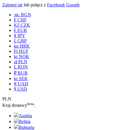
Zaloguj się
lub połącz z
Facebook
Google
лв. BGN
₣ CHF
Kč CZK
€ EUR
¥ JPY
£ GBP
kn HRK
Ft HUF
kr NOK
zł PLN
L RON
₽ RUB
kr SEK
₴ UAH
$ USD
PLN
beta
Kraj dostawy
:
Austria
Belgia
Bułgaria