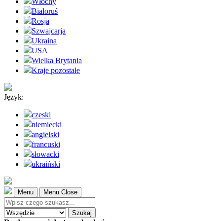
Włochy
Białoruś
Rosja
Szwajcarja
Ukraina
USA
Wielka Brytania
Kraje pozostałe
Język:
czeski
niemiecki
angielski
francuski
słowacki
ukraiński
Menu
Menu Close
Szukaj