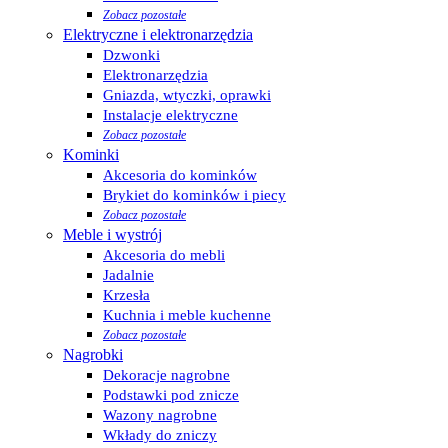
Zobacz pozostałe
Elektryczne i elektronarzędzia
Dzwonki
Elektronarzędzia
Gniazda, wtyczki, oprawki
Instalacje elektryczne
Zobacz pozostałe
Kominki
Akcesoria do kominków
Brykiet do kominków i piecy
Zobacz pozostałe
Meble i wystrój
Akcesoria do mebli
Jadalnie
Krzesła
Kuchnia i meble kuchenne
Zobacz pozostałe
Nagrobki
Dekoracje nagrobne
Podstawki pod znicze
Wazony nagrobne
Wkłady do zniczy