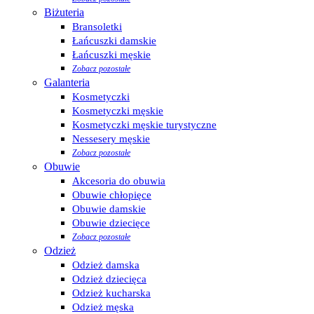
Biżuteria
Bransoletki
Łańcuszki damskie
Łańcuszki męskie
Zobacz pozostałe
Galanteria
Kosmetyczki
Kosmetyczki męskie
Kosmetyczki męskie turystyczne
Nessesery męskie
Zobacz pozostałe
Obuwie
Akcesoria do obuwia
Obuwie chłopięce
Obuwie damskie
Obuwie dziecięce
Zobacz pozostałe
Odzież
Odzież damska
Odzież dziecięca
Odzież kucharska
Odzież męska