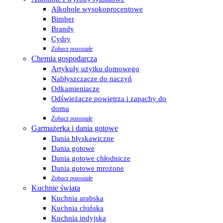
Alkohole wysokoprocentowe
Bimber
Brandy
Cydry
Zobacz pozostałe
Chemia gospodarcza
Artykuły użytku domowego
Nabłyszczacze do naczyń
Odkamieniacze
Odświeżacze powietrza i zapachy do
domu
Zobacz pozostałe
Garmażerka i dania gotowe
Dania błyskawiczne
Dania gotowe
Dania gotowe chłodnicze
Dania gotowe mrożone
Zobacz pozostałe
Kuchnie świata
Kuchnia arabska
Kuchnia chińska
Kuchnia indyjska