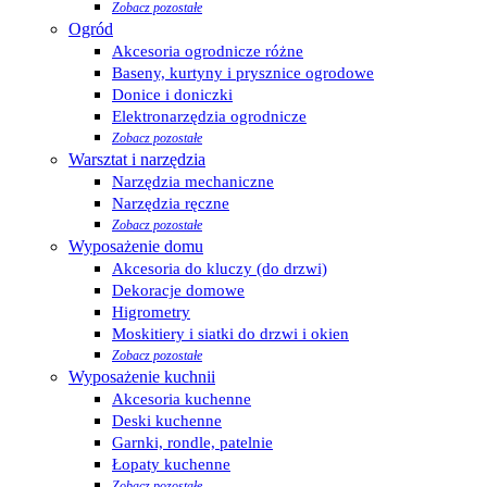
Zobacz pozostałe
Ogród
Akcesoria ogrodnicze różne
Baseny, kurtyny i prysznice ogrodowe
Donice i doniczki
Elektronarzędzia ogrodnicze
Zobacz pozostałe
Warsztat i narzędzia
Narzędzia mechaniczne
Narzędzia ręczne
Zobacz pozostałe
Wyposażenie domu
Akcesoria do kluczy (do drzwi)
Dekoracje domowe
Higrometry
Moskitiery i siatki do drzwi i okien
Zobacz pozostałe
Wyposażenie kuchnii
Akcesoria kuchenne
Deski kuchenne
Garnki, rondle, patelnie
Łopaty kuchenne
Zobacz pozostałe