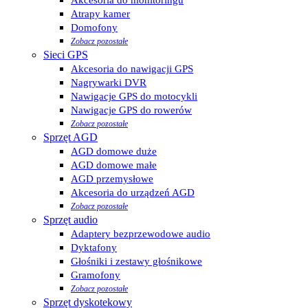
Atrapy kamer
Domofony
Zobacz pozostałe
Sieci GPS
Akcesoria do nawigacji GPS
Nagrywarki DVR
Nawigacje GPS do motocykli
Nawigacje GPS do rowerów
Zobacz pozostałe
Sprzęt AGD
AGD domowe duże
AGD domowe małe
AGD przemysłowe
Akcesoria do urządzeń AGD
Zobacz pozostałe
Sprzęt audio
Adaptery bezprzewodowe audio
Dyktafony
Głośniki i zestawy głośnikowe
Gramofony
Zobacz pozostałe
Sprzęt dyskotekowy