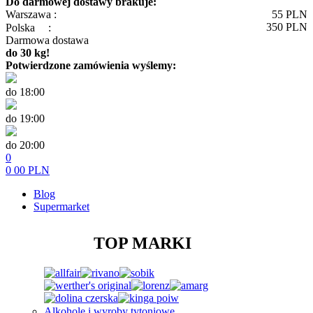
Do darmowej dostawy brakuje:
Warszawa :
55
PLN
350
PLN
Polska
:
Darmowa dostawa
do 30 kg!
Potwierdzone zamówienia wyślemy:
do 18:00
do 19:00
do 20:00
0
0
00
PLN
Blog
Supermarket
TOP MARKI
Alkohole i wyroby tytoniowe