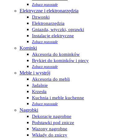
Zobacz pozostałe
Elektryczne i elektronarzędzia
Dzwonki
Elektronarzędzia
Gniazda, wtyczki, oprawki
Instalacje elektryczne
Zobacz pozostałe
Kominki
Akcesoria do kominków
Brykiet do kominków i piecy
Zobacz pozostałe
Meble i wystrój
Akcesoria do mebli
Jadalnie
Krzesła
Kuchnia i meble kuchenne
Zobacz pozostałe
Nagrobki
Dekoracje nagrobne
Podstawki pod znicze
Wazony nagrobne
Wkłady do zniczy