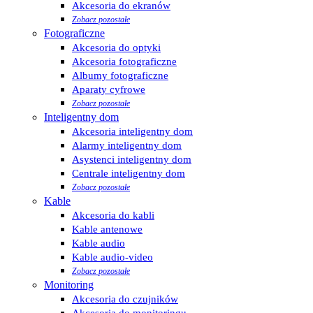
Akcesoria do ekranów
Zobacz pozostałe
Fotograficzne
Akcesoria do optyki
Akcesoria fotograficzne
Albumy fotograficzne
Aparaty cyfrowe
Zobacz pozostałe
Inteligentny dom
Akcesoria inteligentny dom
Alarmy inteligentny dom
Asystenci inteligentny dom
Centrale inteligentny dom
Zobacz pozostałe
Kable
Akcesoria do kabli
Kable antenowe
Kable audio
Kable audio-video
Zobacz pozostałe
Monitoring
Akcesoria do czujników
Akcesoria do monitoringu