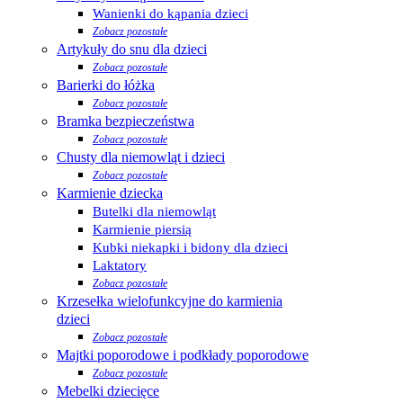
Wanienki do kąpania dzieci
Zobacz pozostałe
Artykuły do snu dla dzieci
Zobacz pozostałe
Barierki do łóżka
Zobacz pozostałe
Bramka bezpieczeństwa
Zobacz pozostałe
Chusty dla niemowląt i dzieci
Zobacz pozostałe
Karmienie dziecka
Butelki dla niemowląt
Karmienie piersią
Kubki niekapki i bidony dla dzieci
Laktatory
Zobacz pozostałe
Krzesełka wielofunkcyjne do karmienia
dzieci
Zobacz pozostałe
Majtki poporodowe i podkłady poporodowe
Zobacz pozostałe
Mebelki dziecięce