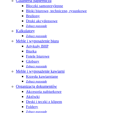
Galanteria papiernicza
Bloczki samoprzylepne
Bloki biurowe, techniczne, rysunkowe
Bruliony
Druki akcydensowe
Zobacz pozostałe
Kalkulatory
Zobacz pozostałe
Meble i wyposażenie biura
Artykuły BHP
Biurka
Fotele biurowe
Globusy
Zobacz pozostałe
Meble i wyposażenie kawiarni
Krzesła kawiarniane
Zobacz pozostałe
Organizacja dokumentów
Akcesoria nabiurkowe
Aktówki
Deski i teczki z klipem
Foldery
Zobacz pozostałe