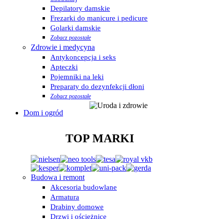
Depilatory damskie
Frezarki do manicure i pedicure
Golarki damskie
Zobacz pozostałe
Zdrowie i medycyna
Antykoncepcja i seks
Apteczki
Pojemniki na leki
Preparaty do dezynfekcji dłoni
Zobacz pozostałe
Dom i ogród
TOP MARKI
Budowa i remont
Akcesoria budowlane
Armatura
Drabiny domowe
Drzwi i ościeżnice