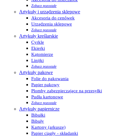
Zobacz pozostałe
Artykuły i urządzenia sklepowe
Akcesoria do cenówek
Urządzenia sklepowe
Zobacz pozostałe
Artykuły kreślarskie
Cyrkle
Ekierki
Kątomierze
Linijki
Zobacz pozostałe
Artykuły pakowe
Folie do pakowania
Papier pakowy
Plomby zabezpieczające na przesyłki
Pudła kartonowe
Zobacz pozostałe
Artykuły papiernicze
Bibułki
Bibuły
Kartony (arkusze)
Papier ciągły - składanki