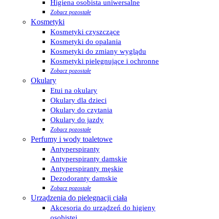
Higiena osobista uniwersalne
Zobacz pozostałe
Kosmetyki
Kosmetyki czyszczące
Kosmetyki do opalania
Kosmetyki do zmiany wyglądu
Kosmetyki pielęgnujące i ochronne
Zobacz pozostałe
Okulary
Etui na okulary
Okulary dla dzieci
Okulary do czytania
Okulary do jazdy
Zobacz pozostałe
Perfumy i wody toaletowe
Antyperspiranty
Antyperspiranty damskie
Antyperspiranty męskie
Dezodoranty damskie
Zobacz pozostałe
Urządzenia do pielęgnacji ciała
Akcesoria do urządzeń do higieny
osobistej