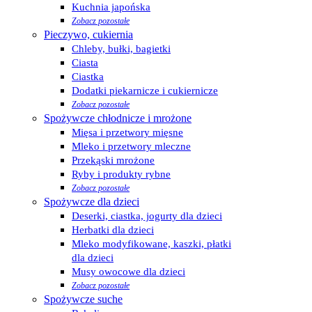
Kuchnia japońska
Zobacz pozostałe
Pieczywo, cukiernia
Chleby, bułki, bagietki
Ciasta
Ciastka
Dodatki piekarnicze i cukiernicze
Zobacz pozostałe
Spożywcze chłodnicze i mrożone
Mięsa i przetwory mięsne
Mleko i przetwory mleczne
Przekąski mrożone
Ryby i produkty rybne
Zobacz pozostałe
Spożywcze dla dzieci
Deserki, ciastka, jogurty dla dzieci
Herbatki dla dzieci
Mleko modyfikowane, kaszki, płatki
dla dzieci
Musy owocowe dla dzieci
Zobacz pozostałe
Spożywcze suche