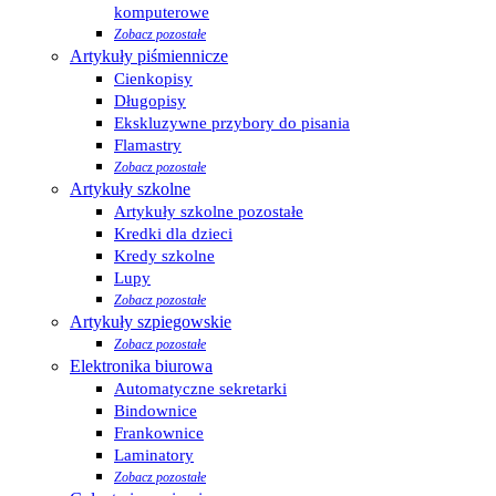
komputerowe
Zobacz pozostałe
Artykuły piśmiennicze
Cienkopisy
Długopisy
Ekskluzywne przybory do pisania
Flamastry
Zobacz pozostałe
Artykuły szkolne
Artykuły szkolne pozostałe
Kredki dla dzieci
Kredy szkolne
Lupy
Zobacz pozostałe
Artykuły szpiegowskie
Zobacz pozostałe
Elektronika biurowa
Automatyczne sekretarki
Bindownice
Frankownice
Laminatory
Zobacz pozostałe