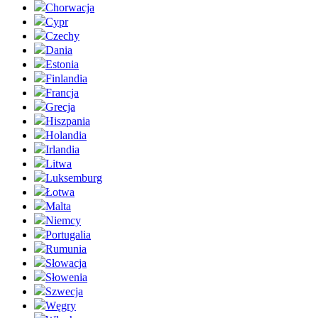
Chorwacja
Cypr
Czechy
Dania
Estonia
Finlandia
Francja
Grecja
Hiszpania
Holandia
Irlandia
Litwa
Luksemburg
Łotwa
Malta
Niemcy
Portugalia
Rumunia
Słowacja
Słowenia
Szwecja
Węgry