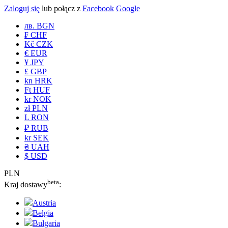
Zaloguj się
lub połącz z
Facebook
Google
лв. BGN
₣ CHF
Kč CZK
€ EUR
¥ JPY
£ GBP
kn HRK
Ft HUF
kr NOK
zł PLN
L RON
₽ RUB
kr SEK
₴ UAH
$ USD
PLN
beta
Kraj dostawy
:
Austria
Belgia
Bułgaria