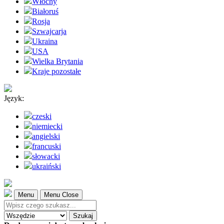
Włochy
Białoruś
Rosja
Szwajcarja
Ukraina
USA
Wielka Brytania
Kraje pozostałe
Język:
czeski
niemiecki
angielski
francuski
słowacki
ukraiński
Menu
Menu Close
Szukaj