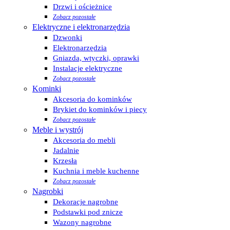
Drzwi i ościeżnice
Zobacz pozostałe
Elektryczne i elektronarzędzia
Dzwonki
Elektronarzędzia
Gniazda, wtyczki, oprawki
Instalacje elektryczne
Zobacz pozostałe
Kominki
Akcesoria do kominków
Brykiet do kominków i piecy
Zobacz pozostałe
Meble i wystrój
Akcesoria do mebli
Jadalnie
Krzesła
Kuchnia i meble kuchenne
Zobacz pozostałe
Nagrobki
Dekoracje nagrobne
Podstawki pod znicze
Wazony nagrobne