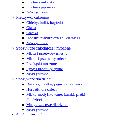
Kuchnia indyjska
Kuchnia japońska
Zobacz pozostałe
Pieczywo, cukiernia
Chleby, bułki, bagietki
Ciasta
Ciastka
Dodatki piekarnicze i cukiernicze
Zobacz pozostałe
Spożywcze chłodnicze i mrożone
Mięsa i przetwory mięsne
Mleko i przetwory mleczne
Przekąski mrożone
Ryby i produkty rybne
Zobacz pozostałe
Spożywcze dla dzieci
Deserki, ciastka, jogurty dla dzieci
Herbatki dla dzieci
Mleko modyfikowane, kaszki, płatki
dla dzieci
Musy owocowe dla dzieci
Zobacz pozostałe
Spożywcze suche