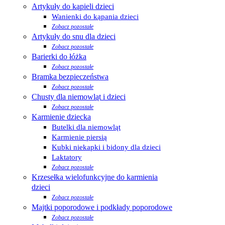
Artykuły do kąpieli dzieci
Wanienki do kąpania dzieci
Zobacz pozostałe
Artykuły do snu dla dzieci
Zobacz pozostałe
Barierki do łóżka
Zobacz pozostałe
Bramka bezpieczeństwa
Zobacz pozostałe
Chusty dla niemowląt i dzieci
Zobacz pozostałe
Karmienie dziecka
Butelki dla niemowląt
Karmienie piersią
Kubki niekapki i bidony dla dzieci
Laktatory
Zobacz pozostałe
Krzesełka wielofunkcyjne do karmienia
dzieci
Zobacz pozostałe
Majtki poporodowe i podkłady poporodowe
Zobacz pozostałe