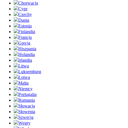
Chorwacja
Cypr
Czechy
Dania
Estonia
Finlandia
Francja
Grecja
Hiszpania
Holandia
Irlandia
Litwa
Luksemburg
Łotwa
Malta
Niemcy
Portugalia
Rumunia
Słowacja
Słowenia
Szwecja
Węgry