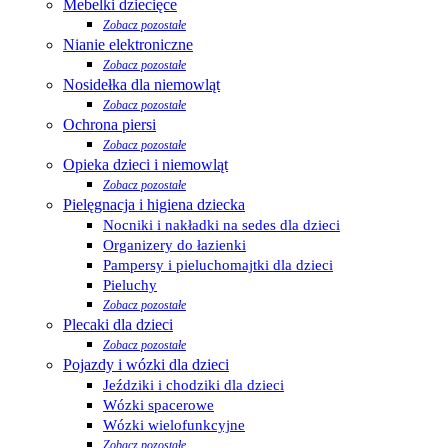
Mebelki dziecięce
Zobacz pozostałe
Nianie elektroniczne
Zobacz pozostałe
Nosidełka dla niemowląt
Zobacz pozostałe
Ochrona piersi
Zobacz pozostałe
Opieka dzieci i niemowląt
Zobacz pozostałe
Pielęgnacja i higiena dziecka
Nocniki i nakładki na sedes dla dzieci
Organizery do łazienki
Pampersy i pieluchomajtki dla dzieci
Pieluchy
Zobacz pozostałe
Plecaki dla dzieci
Zobacz pozostałe
Pojazdy i wózki dla dzieci
Jeździki i chodziki dla dzieci
Wózki spacerowe
Wózki wielofunkcyjne
Zobacz pozostałe