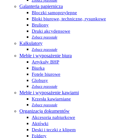
Zobacz pozostałe
Galanteria papiernicza
Bloczki samoprzylepne
Bloki biurowe, techniczne, rysunkowe
Bruliony
Druki akcydensowe
Zobacz pozostałe
Kalkulatory
Zobacz pozostałe
Meble i wyposażenie biura
Artykuły BHP
Biurka
Fotele biurowe
Globusy
Zobacz pozostałe
Meble i wyposażenie kawiarni
Krzesła kawiarniane
Zobacz pozostałe
Organizacja dokumentów
Akcesoria nabiurkowe
Aktówki
Deski i teczki z klipem
Foldery