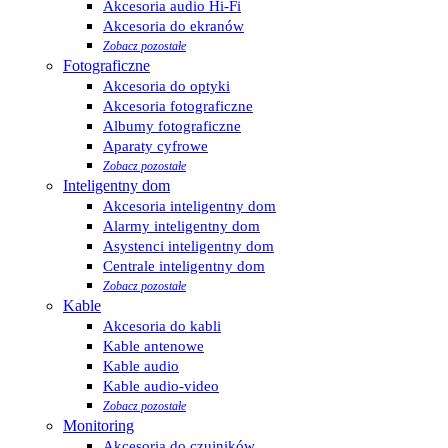
Akcesoria audio Hi-Fi
Akcesoria do ekranów
Zobacz pozostałe
Fotograficzne
Akcesoria do optyki
Akcesoria fotograficzne
Albumy fotograficzne
Aparaty cyfrowe
Zobacz pozostałe
Inteligentny dom
Akcesoria inteligentny dom
Alarmy inteligentny dom
Asystenci inteligentny dom
Centrale inteligentny dom
Zobacz pozostałe
Kable
Akcesoria do kabli
Kable antenowe
Kable audio
Kable audio-video
Zobacz pozostałe
Monitoring
Akcesoria do czujników