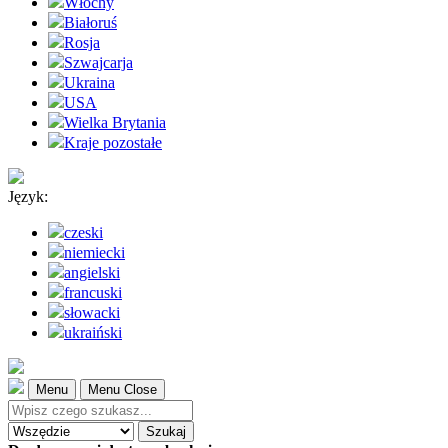
Włochy
Białoruś
Rosja
Szwajcarja
Ukraina
USA
Wielka Brytania
Kraje pozostałe
Język:
czeski
niemiecki
angielski
francuski
słowacki
ukraiński
Menu
Menu Close
Szukaj