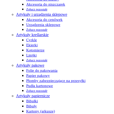
Akcesoria do niszczarek
Zobacz pozostałe
Artykuły i urządzenia sklepowe
Akcesoria do cenówek
Urządzenia sklepowe
Zobacz pozostałe
Artykuły kreślarskie
Cyrkle
Ekierki
Kątomierze
Linijki
Zobacz pozostałe
Artykuły pakowe
Folie do pakowania
Papier pakowy
Plomby zabezpieczające na przesyłki
Pudła kartonowe
Zobacz pozostałe
Artykuły papiernicze
Bibułki
Bibuły
Kartony (arkusze)