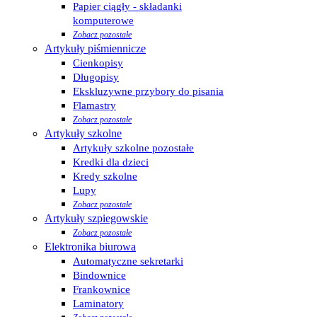
Papier ciągły - składanki
komputerowe
Zobacz pozostałe
Artykuły piśmiennicze
Cienkopisy
Długopisy
Ekskluzywne przybory do pisania
Flamastry
Zobacz pozostałe
Artykuły szkolne
Artykuły szkolne pozostałe
Kredki dla dzieci
Kredy szkolne
Lupy
Zobacz pozostałe
Artykuły szpiegowskie
Zobacz pozostałe
Elektronika biurowa
Automatyczne sekretarki
Bindownice
Frankownice
Laminatory