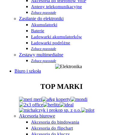
Akcesoria do telefonów VoIP
Anteny telekomunikacyjne
Zobacz pozostałe
Zasilanie do elektroniki
Akumulatorki
Baterie
Ładowarki akumulatorków
Ładowarki podróżne
Zobacz pozostałe
Zestawy multimedialne
Zobacz pozostałe
Biuro i szkoła
TOP MARKI
Akcesoria biurowe
Akcesoria do bindowania
Akcesoria do flipchart
Akcesoria do kluczy