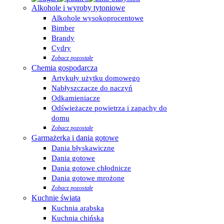
Alkohole i wyroby tytoniowe
Alkohole wysokoprocentowe
Bimber
Brandy
Cydry
Zobacz pozostałe
Chemia gospodarcza
Artykuły użytku domowego
Nabłyszczacze do naczyń
Odkamieniacze
Odświeżacze powietrza i zapachy do
domu
Zobacz pozostałe
Garmażerka i dania gotowe
Dania błyskawiczne
Dania gotowe
Dania gotowe chłodnicze
Dania gotowe mrożone
Zobacz pozostałe
Kuchnie świata
Kuchnia arabska
Kuchnia chińska