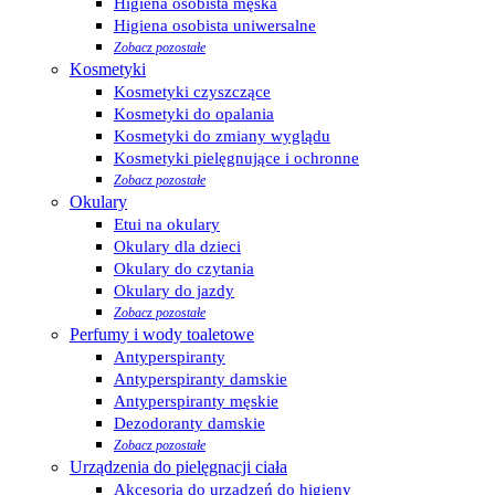
Higiena osobista męska
Higiena osobista uniwersalne
Zobacz pozostałe
Kosmetyki
Kosmetyki czyszczące
Kosmetyki do opalania
Kosmetyki do zmiany wyglądu
Kosmetyki pielęgnujące i ochronne
Zobacz pozostałe
Okulary
Etui na okulary
Okulary dla dzieci
Okulary do czytania
Okulary do jazdy
Zobacz pozostałe
Perfumy i wody toaletowe
Antyperspiranty
Antyperspiranty damskie
Antyperspiranty męskie
Dezodoranty damskie
Zobacz pozostałe
Urządzenia do pielęgnacji ciała
Akcesoria do urządzeń do higieny