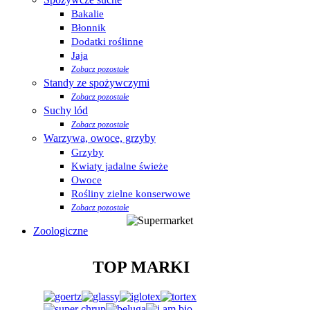
Bakalie
Błonnik
Dodatki roślinne
Jaja
Zobacz pozostałe
Standy ze spożywczymi
Zobacz pozostałe
Suchy lód
Zobacz pozostałe
Warzywa, owoce, grzyby
Grzyby
Kwiaty jadalne świeże
Owoce
Rośliny zielne konserwowe
Zobacz pozostałe
Zoologiczne
TOP MARKI