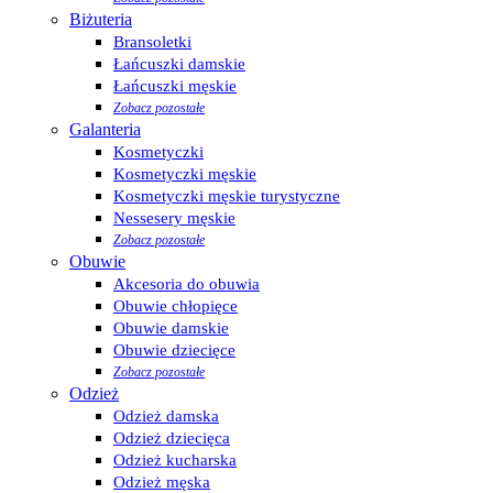
Biżuteria
Bransoletki
Łańcuszki damskie
Łańcuszki męskie
Zobacz pozostałe
Galanteria
Kosmetyczki
Kosmetyczki męskie
Kosmetyczki męskie turystyczne
Nessesery męskie
Zobacz pozostałe
Obuwie
Akcesoria do obuwia
Obuwie chłopięce
Obuwie damskie
Obuwie dziecięce
Zobacz pozostałe
Odzież
Odzież damska
Odzież dziecięca
Odzież kucharska
Odzież męska