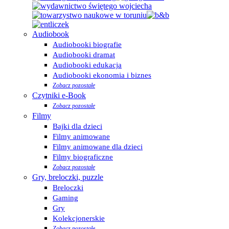
Audiobook
Audiobooki biografie
Audiobooki dramat
Audiobooki edukacja
Audiobooki ekonomia i biznes
Zobacz pozostałe
Czytniki e-Book
Zobacz pozostałe
Filmy
Bajki dla dzieci
Filmy animowane
Filmy animowane dla dzieci
Filmy biograficzne
Zobacz pozostałe
Gry, breloczki, puzzle
Breloczki
Gaming
Gry
Kolekcjonerskie
Zobacz pozostałe