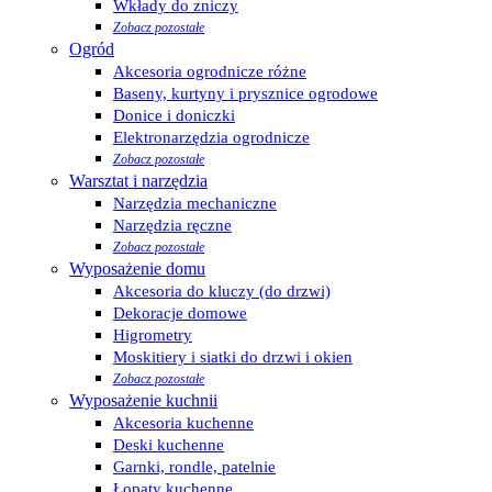
Wkłady do zniczy
Zobacz pozostałe
Ogród
Akcesoria ogrodnicze różne
Baseny, kurtyny i prysznice ogrodowe
Donice i doniczki
Elektronarzędzia ogrodnicze
Zobacz pozostałe
Warsztat i narzędzia
Narzędzia mechaniczne
Narzędzia ręczne
Zobacz pozostałe
Wyposażenie domu
Akcesoria do kluczy (do drzwi)
Dekoracje domowe
Higrometry
Moskitiery i siatki do drzwi i okien
Zobacz pozostałe
Wyposażenie kuchnii
Akcesoria kuchenne
Deski kuchenne
Garnki, rondle, patelnie
Łopaty kuchenne