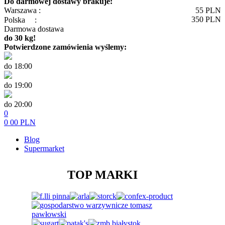
Do darmowej dostawy brakuje:
Warszawa :
55
PLN
350
PLN
Polska
:
Darmowa dostawa
do 30 kg!
Potwierdzone zamówienia wyślemy:
do 18:00
do 19:00
do 20:00
0
0
00
PLN
Blog
Supermarket
TOP MARKI