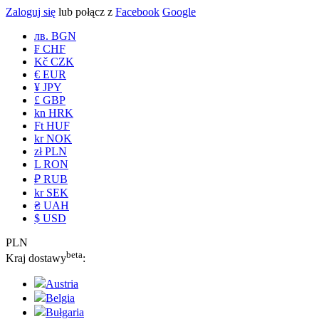
Zaloguj się
lub połącz z
Facebook
Google
лв. BGN
₣ CHF
Kč CZK
€ EUR
¥ JPY
£ GBP
kn HRK
Ft HUF
kr NOK
zł PLN
L RON
₽ RUB
kr SEK
₴ UAH
$ USD
PLN
beta
Kraj dostawy
:
Austria
Belgia
Bułgaria