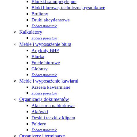
Bloczki samoprzylepne
Bloki biurowe, techniczne, rysunkowe
Bruliony
Druki akcydensowe
Zobacz pozostałe
Kalkulatory
Zobacz pozostałe
Meble i wyposażenie biura
Artykuły BHP
Biurka
Fotele biurowe
Globusy
Zobacz pozostałe
Meble i wyposażenie kawiarni
Krzesła kawiarniane
Zobacz pozostałe
Organizacja dokumentów
Akcesoria nabiurkowe
Aktówki
Deski i teczki z klipem
Foldery
Zobacz pozostałe
Organizery i terminarze