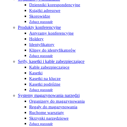
Dzienniki korespondencyjne
Książki adresowe
Skorowidze
Zobacz pozostałe
Produkty konferencyjne
Antyramy konferencyjne
Holdery
Identyfikatory
Klipsy do identyfikatorów
Zobacz pozostałe
Sejfy, kasetki i kable zabezpieczające
Kable zabezpieczające
Kasetki
Kasetki na klucze
Kasetki podróżne
Zobacz pozostałe
Systemy magazynowania narzędzi
Organizery do magazynowania
Regały do magazynowania
Ruchome warsztaty
Skrzynki narzędziowe
Zobacz pozostałe