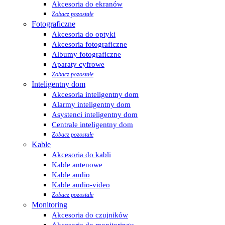
Akcesoria do ekranów
Zobacz pozostałe
Fotograficzne
Akcesoria do optyki
Akcesoria fotograficzne
Albumy fotograficzne
Aparaty cyfrowe
Zobacz pozostałe
Inteligentny dom
Akcesoria inteligentny dom
Alarmy inteligentny dom
Asystenci inteligentny dom
Centrale inteligentny dom
Zobacz pozostałe
Kable
Akcesoria do kabli
Kable antenowe
Kable audio
Kable audio-video
Zobacz pozostałe
Monitoring
Akcesoria do czujników
Akcesoria do monitoringu