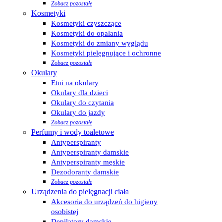
Zobacz pozostałe
Kosmetyki
Kosmetyki czyszczące
Kosmetyki do opalania
Kosmetyki do zmiany wyglądu
Kosmetyki pielęgnujące i ochronne
Zobacz pozostałe
Okulary
Etui na okulary
Okulary dla dzieci
Okulary do czytania
Okulary do jazdy
Zobacz pozostałe
Perfumy i wody toaletowe
Antyperspiranty
Antyperspiranty damskie
Antyperspiranty męskie
Dezodoranty damskie
Zobacz pozostałe
Urządzenia do pielęgnacji ciała
Akcesoria do urządzeń do higieny
osobistej
Depilatory damskie