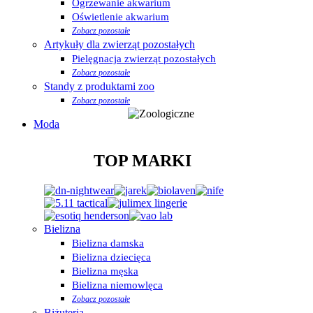
Ogrzewanie akwarium
Oświetlenie akwarium
Zobacz pozostałe
Artykuły dla zwierząt pozostałych
Pielęgnacja zwierząt pozostałych
Zobacz pozostałe
Standy z produktami zoo
Zobacz pozostałe
Moda
TOP MARKI
Bielizna
Bielizna damska
Bielizna dziecięca
Bielizna męska
Bielizna niemowlęca
Zobacz pozostałe
Biżuteria