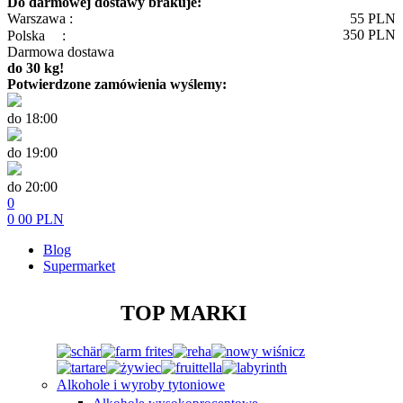
Do darmowej dostawy brakuje:
Warszawa :
55
PLN
350
PLN
Polska
:
Darmowa dostawa
do 30 kg!
Potwierdzone zamówienia wyślemy:
do 18:00
do 19:00
do 20:00
0
0
00
PLN
Blog
Supermarket
TOP MARKI
Alkohole i wyroby tytoniowe