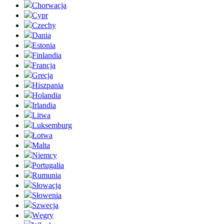
Chorwacja
Cypr
Czechy
Dania
Estonia
Finlandia
Francja
Grecja
Hiszpania
Holandia
Irlandia
Litwa
Luksemburg
Łotwa
Malta
Niemcy
Portugalia
Rumunia
Słowacja
Słowenia
Szwecja
Węgry