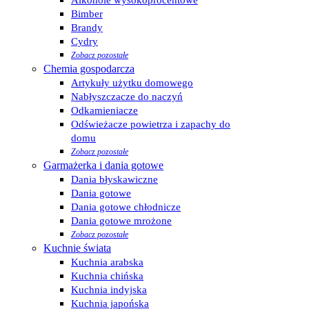
Alkohole wysokoprocentowe
Bimber
Brandy
Cydry
Zobacz pozostałe
Chemia gospodarcza
Artykuły użytku domowego
Nabłyszczacze do naczyń
Odkamieniacze
Odświeżacze powietrza i zapachy do
domu
Zobacz pozostałe
Garmażerka i dania gotowe
Dania błyskawiczne
Dania gotowe
Dania gotowe chłodnicze
Dania gotowe mrożone
Zobacz pozostałe
Kuchnie świata
Kuchnia arabska
Kuchnia chińska
Kuchnia indyjska
Kuchnia japońska