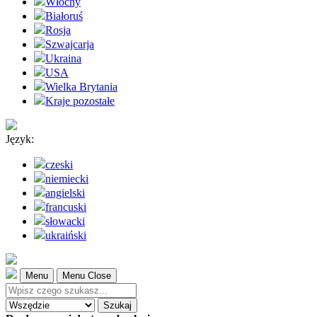
Włochy
Białoruś
Rosja
Szwajcarja
Ukraina
USA
Wielka Brytania
Kraje pozostałe
Język:
czeski
niemiecki
angielski
francuski
słowacki
ukraiński
Menu
Menu Close
Szukaj