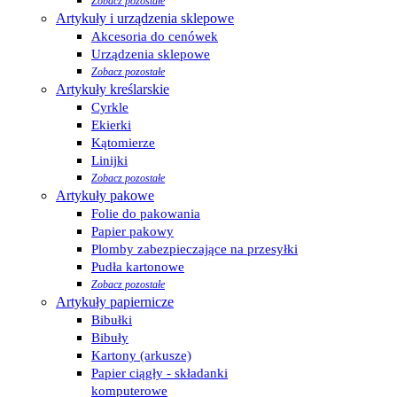
Zobacz pozostałe
Artykuły i urządzenia sklepowe
Akcesoria do cenówek
Urządzenia sklepowe
Zobacz pozostałe
Artykuły kreślarskie
Cyrkle
Ekierki
Kątomierze
Linijki
Zobacz pozostałe
Artykuły pakowe
Folie do pakowania
Papier pakowy
Plomby zabezpieczające na przesyłki
Pudła kartonowe
Zobacz pozostałe
Artykuły papiernicze
Bibułki
Bibuły
Kartony (arkusze)
Papier ciągły - składanki
komputerowe