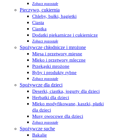
Zobacz pozostałe
Pieczywo, cukiernia
Chleby, bułki, bagietki
Ciasta
Ciastka
Dodatki piekarnicze i cukiernicze
Zobacz pozostałe
Spożywcze chłodnicze i mrożone
Mięsa i przetwory mięsne
Mleko i przetwory mleczne
Przekąski mrożone
Ryby i produkty rybne
Zobacz pozostałe
Spożywcze dla dzieci
Deserki, ciastka, jogurty dla dzieci
Herbatki dla dzieci
Mleko modyfikowane, kaszki, płatki
dla dzieci
Musy owocowe dla dzieci
Zobacz pozostałe
Spożywcze suche
Bakalie