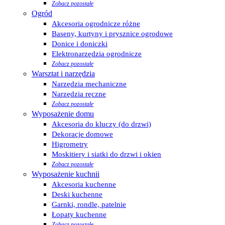
Zobacz pozostałe
Ogród
Akcesoria ogrodnicze różne
Baseny, kurtyny i prysznice ogrodowe
Donice i doniczki
Elektronarzędzia ogrodnicze
Zobacz pozostałe
Warsztat i narzędzia
Narzędzia mechaniczne
Narzędzia ręczne
Zobacz pozostałe
Wyposażenie domu
Akcesoria do kluczy (do drzwi)
Dekoracje domowe
Higrometry
Moskitiery i siatki do drzwi i okien
Zobacz pozostałe
Wyposażenie kuchnii
Akcesoria kuchenne
Deski kuchenne
Garnki, rondle, patelnie
Łopaty kuchenne
Zobacz pozostałe