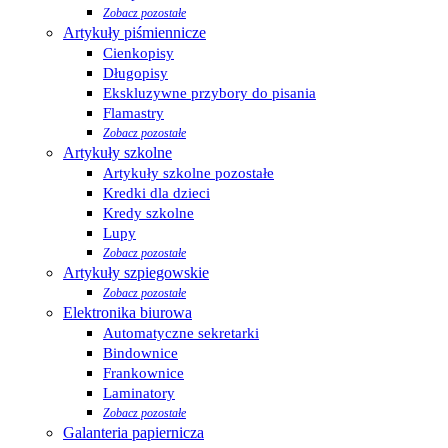
Zobacz pozostałe
Artykuły piśmiennicze
Cienkopisy
Długopisy
Ekskluzywne przybory do pisania
Flamastry
Zobacz pozostałe
Artykuły szkolne
Artykuły szkolne pozostałe
Kredki dla dzieci
Kredy szkolne
Lupy
Zobacz pozostałe
Artykuły szpiegowskie
Zobacz pozostałe
Elektronika biurowa
Automatyczne sekretarki
Bindownice
Frankownice
Laminatory
Zobacz pozostałe
Galanteria papiernicza