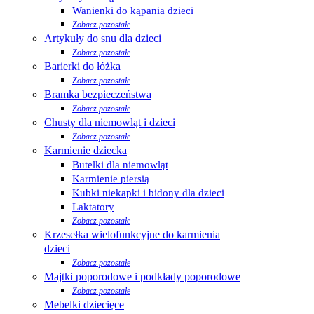
Wanienki do kąpania dzieci
Zobacz pozostałe
Artykuły do snu dla dzieci
Zobacz pozostałe
Barierki do łóżka
Zobacz pozostałe
Bramka bezpieczeństwa
Zobacz pozostałe
Chusty dla niemowląt i dzieci
Zobacz pozostałe
Karmienie dziecka
Butelki dla niemowląt
Karmienie piersią
Kubki niekapki i bidony dla dzieci
Laktatory
Zobacz pozostałe
Krzesełka wielofunkcyjne do karmienia
dzieci
Zobacz pozostałe
Majtki poporodowe i podkłady poporodowe
Zobacz pozostałe
Mebelki dziecięce