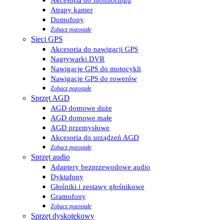
Atrapy kamer
Domofony
Zobacz pozostałe
Sieci GPS
Akcesoria do nawigacji GPS
Nagrywarki DVR
Nawigacje GPS do motocykli
Nawigacje GPS do rowerów
Zobacz pozostałe
Sprzęt AGD
AGD domowe duże
AGD domowe małe
AGD przemysłowe
Akcesoria do urządzeń AGD
Zobacz pozostałe
Sprzęt audio
Adaptery bezprzewodowe audio
Dyktafony
Głośniki i zestawy głośnikowe
Gramofony
Zobacz pozostałe
Sprzęt dyskotekowy