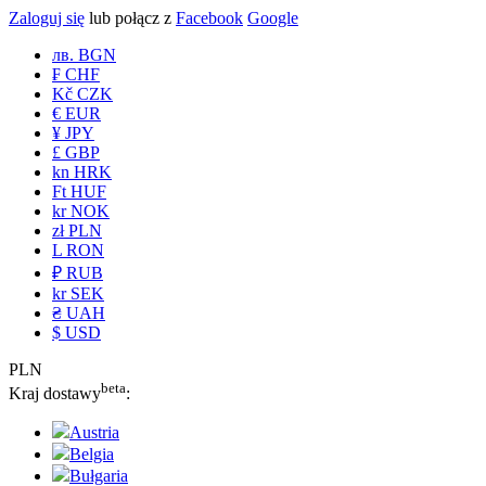
Zaloguj się
lub połącz z
Facebook
Google
лв. BGN
₣ CHF
Kč CZK
€ EUR
¥ JPY
£ GBP
kn HRK
Ft HUF
kr NOK
zł PLN
L RON
₽ RUB
kr SEK
₴ UAH
$ USD
PLN
beta
Kraj dostawy
:
Austria
Belgia
Bułgaria