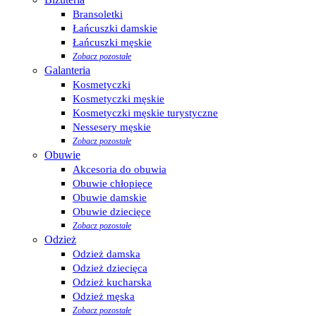
Bransoletki
Łańcuszki damskie
Łańcuszki męskie
Zobacz pozostałe
Galanteria
Kosmetyczki
Kosmetyczki męskie
Kosmetyczki męskie turystyczne
Nessesery męskie
Zobacz pozostałe
Obuwie
Akcesoria do obuwia
Obuwie chłopięce
Obuwie damskie
Obuwie dziecięce
Zobacz pozostałe
Odzież
Odzież damska
Odzież dziecięca
Odzież kucharska
Odzież męska
Zobacz pozostałe