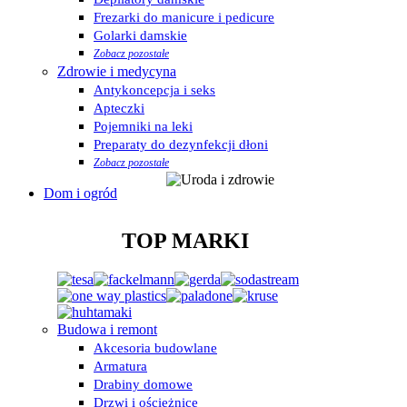
Frezarki do manicure i pedicure
Golarki damskie
Zobacz pozostałe
Zdrowie i medycyna
Antykoncepcja i seks
Apteczki
Pojemniki na leki
Preparaty do dezynfekcji dłoni
Zobacz pozostałe
Dom i ogród
TOP MARKI
Budowa i remont
Akcesoria budowlane
Armatura
Drabiny domowe
Drzwi i ościeżnice