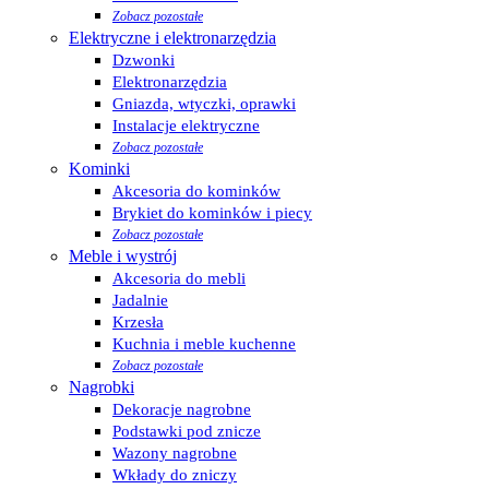
Zobacz pozostałe
Elektryczne i elektronarzędzia
Dzwonki
Elektronarzędzia
Gniazda, wtyczki, oprawki
Instalacje elektryczne
Zobacz pozostałe
Kominki
Akcesoria do kominków
Brykiet do kominków i piecy
Zobacz pozostałe
Meble i wystrój
Akcesoria do mebli
Jadalnie
Krzesła
Kuchnia i meble kuchenne
Zobacz pozostałe
Nagrobki
Dekoracje nagrobne
Podstawki pod znicze
Wazony nagrobne
Wkłady do zniczy