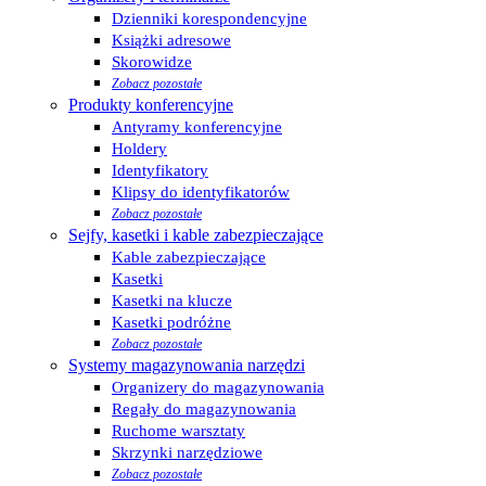
Dzienniki korespondencyjne
Książki adresowe
Skorowidze
Zobacz pozostałe
Produkty konferencyjne
Antyramy konferencyjne
Holdery
Identyfikatory
Klipsy do identyfikatorów
Zobacz pozostałe
Sejfy, kasetki i kable zabezpieczające
Kable zabezpieczające
Kasetki
Kasetki na klucze
Kasetki podróżne
Zobacz pozostałe
Systemy magazynowania narzędzi
Organizery do magazynowania
Regały do magazynowania
Ruchome warsztaty
Skrzynki narzędziowe
Zobacz pozostałe