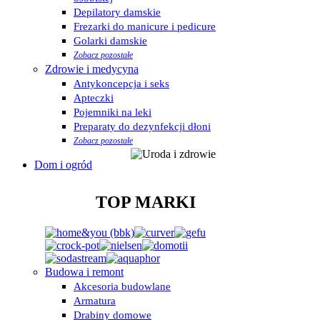
Depilatory damskie
Frezarki do manicure i pedicure
Golarki damskie
Zobacz pozostałe
Zdrowie i medycyna
Antykoncepcja i seks
Apteczki
Pojemniki na leki
Preparaty do dezynfekcji dłoni
Zobacz pozostałe
Dom i ogród
TOP MARKI
Budowa i remont
Akcesoria budowlane
Armatura
Drabiny domowe