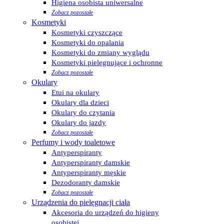
Higiena osobista uniwersalne
Zobacz pozostałe
Kosmetyki
Kosmetyki czyszczące
Kosmetyki do opalania
Kosmetyki do zmiany wyglądu
Kosmetyki pielęgnujące i ochronne
Zobacz pozostałe
Okulary
Etui na okulary
Okulary dla dzieci
Okulary do czytania
Okulary do jazdy
Zobacz pozostałe
Perfumy i wody toaletowe
Antyperspiranty
Antyperspiranty damskie
Antyperspiranty męskie
Dezodoranty damskie
Zobacz pozostałe
Urządzenia do pielęgnacji ciała
Akcesoria do urządzeń do higieny
osobistej