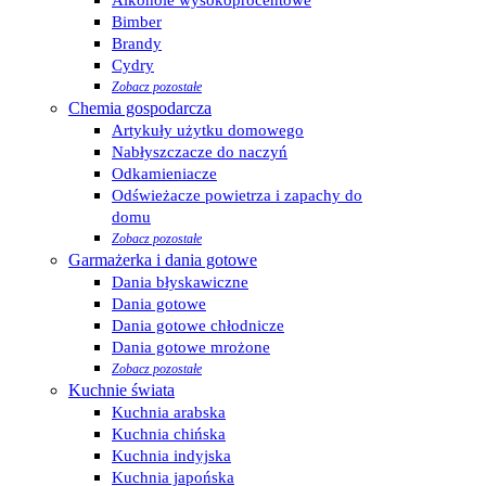
Alkohole wysokoprocentowe
Bimber
Brandy
Cydry
Zobacz pozostałe
Chemia gospodarcza
Artykuły użytku domowego
Nabłyszczacze do naczyń
Odkamieniacze
Odświeżacze powietrza i zapachy do
domu
Zobacz pozostałe
Garmażerka i dania gotowe
Dania błyskawiczne
Dania gotowe
Dania gotowe chłodnicze
Dania gotowe mrożone
Zobacz pozostałe
Kuchnie świata
Kuchnia arabska
Kuchnia chińska
Kuchnia indyjska
Kuchnia japońska