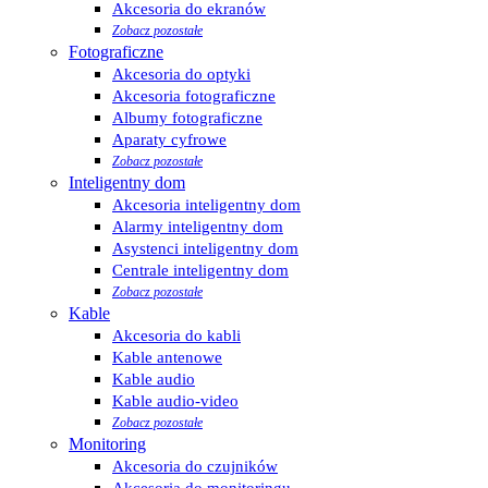
Akcesoria do ekranów
Zobacz pozostałe
Fotograficzne
Akcesoria do optyki
Akcesoria fotograficzne
Albumy fotograficzne
Aparaty cyfrowe
Zobacz pozostałe
Inteligentny dom
Akcesoria inteligentny dom
Alarmy inteligentny dom
Asystenci inteligentny dom
Centrale inteligentny dom
Zobacz pozostałe
Kable
Akcesoria do kabli
Kable antenowe
Kable audio
Kable audio-video
Zobacz pozostałe
Monitoring
Akcesoria do czujników
Akcesoria do monitoringu