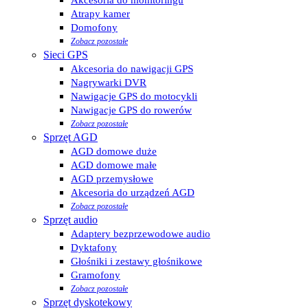
Atrapy kamer
Domofony
Zobacz pozostałe
Sieci GPS
Akcesoria do nawigacji GPS
Nagrywarki DVR
Nawigacje GPS do motocykli
Nawigacje GPS do rowerów
Zobacz pozostałe
Sprzęt AGD
AGD domowe duże
AGD domowe małe
AGD przemysłowe
Akcesoria do urządzeń AGD
Zobacz pozostałe
Sprzęt audio
Adaptery bezprzewodowe audio
Dyktafony
Głośniki i zestawy głośnikowe
Gramofony
Zobacz pozostałe
Sprzęt dyskotekowy