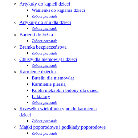
Artykuły do kąpieli dzieci
Wanienki do kąpania dzieci
Zobacz pozostałe
Artykuły do snu dla dzieci
Zobacz pozostałe
Barierki do łóżka
Zobacz pozostałe
Bramka bezpieczeństwa
Zobacz pozostałe
Chusty dla niemowląt i dzieci
Zobacz pozostałe
Karmienie dziecka
Butelki dla niemowląt
Karmienie piersią
Kubki niekapki i bidony dla dzieci
Laktatory
Zobacz pozostałe
Krzesełka wielofunkcyjne do karmienia
dzieci
Zobacz pozostałe
Majtki poporodowe i podkłady poporodowe
Zobacz pozostałe