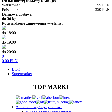
Do darmowej dostawy brakuje:
Warszawa :
55
PLN
350
PLN
Polska
:
Darmowa dostawa
do 30 kg!
Potwierdzone zamówienia wyślemy:
do 18:00
do 19:00
do 20:00
0
0
00
PLN
Blog
Supermarket
TOP MARKI
Alkohole i wyroby tytoniowe