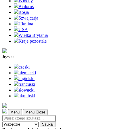
Włochy
Białoruś
Rosja
Szwajcarja
Ukraina
USA
Wielka Brytania
Kraje pozostałe
Język:
czeski
niemiecki
angielski
francuski
słowacki
ukraiński
Menu
Menu Close
Szukaj