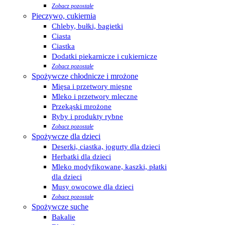
Zobacz pozostałe
Pieczywo, cukiernia
Chleby, bułki, bagietki
Ciasta
Ciastka
Dodatki piekarnicze i cukiernicze
Zobacz pozostałe
Spożywcze chłodnicze i mrożone
Mięsa i przetwory mięsne
Mleko i przetwory mleczne
Przekąski mrożone
Ryby i produkty rybne
Zobacz pozostałe
Spożywcze dla dzieci
Deserki, ciastka, jogurty dla dzieci
Herbatki dla dzieci
Mleko modyfikowane, kaszki, płatki
dla dzieci
Musy owocowe dla dzieci
Zobacz pozostałe
Spożywcze suche
Bakalie