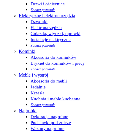
Drzwi i ościeżnice
Zobacz pozostałe
Elektryczne i elektronarzędzia
Dzwonki
Elektronarzędzia
Gniazda, wtyczki, oprawki
Instalacje elektryczne
Zobacz pozostałe
Kominki
Akcesoria do kominków
Brykiet do kominków i piecy
Zobacz pozostałe
Meble i wystrój
Akcesoria do mebli
Jadalnie
Krzesła
Kuchnia i meble kuchenne
Zobacz pozostałe
Nagrobki
Dekoracje nagrobne
Podstawki pod znicze
Wazony nagrobne