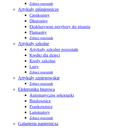
Zobacz pozostałe
Artykuły piśmiennicze
Cienkopisy
Długopisy
Ekskluzywne przybory do pisania
Flamastry
Zobacz pozostałe
Artykuły szkolne
Artykuły szkolne pozostałe
Kredki dla dzieci
Kredy szkolne
Lupy
Zobacz pozostałe
Artykuły szpiegowskie
Zobacz pozostałe
Elektronika biurowa
Automatyczne sekretarki
Bindownice
Frankownice
Laminatory
Zobacz pozostałe
Galanteria papiernicza