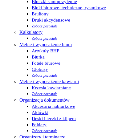
Bloczki samoprzylepne
Bloki biurowe, techniczne, rysunkowe
Bruliony
Druki akcydensowe
Zobacz pozostałe
Kalkulatory
Zobacz pozostałe
Meble i wyposażenie biura
Artykuły BHP
Biurka
Fotele biurowe
Globusy
Zobacz pozostałe
Meble i wyposażenie kawiarni
Krzesła kawiarniane
Zobacz pozostałe
Organizacja dokumentów
Akcesoria nabiurkowe
Aktówki
Deski i teczki z klipem
Foldery
Zobacz pozostałe
Organizery i terminarze