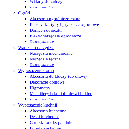
Wkłady do zniczy
Zobacz pozostałe
Ogród
Akcesoria ogrodnicze różne
Baseny, kurtyny i prysznice ogrodowe
Donice i doniczki
Elektronarzędzia ogrodnicze
Zobacz pozostałe
Warsztat i narzędzia
Narzędzia mechaniczne
Narzędzia ręczne
Zobacz pozostałe
Wyposażenie domu
Akcesoria do kluczy (do drzwi)
Dekoracje domowe
Higrometry
Moskitiery i siatki do drzwi i okien
Zobacz pozostałe
Wyposażenie kuchnii
Akcesoria kuchenne
Deski kuchenne
Garnki, rondle, patelnie
Łopaty kuchenne