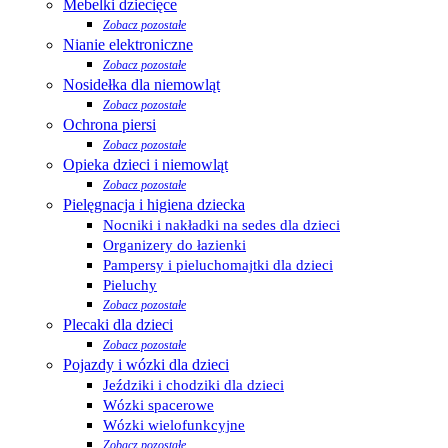
Mebelki dziecięce
Zobacz pozostałe
Nianie elektroniczne
Zobacz pozostałe
Nosidełka dla niemowląt
Zobacz pozostałe
Ochrona piersi
Zobacz pozostałe
Opieka dzieci i niemowląt
Zobacz pozostałe
Pielęgnacja i higiena dziecka
Nocniki i nakładki na sedes dla dzieci
Organizery do łazienki
Pampersy i pieluchomajtki dla dzieci
Pieluchy
Zobacz pozostałe
Plecaki dla dzieci
Zobacz pozostałe
Pojazdy i wózki dla dzieci
Jeździki i chodziki dla dzieci
Wózki spacerowe
Wózki wielofunkcyjne
Zobacz pozostałe