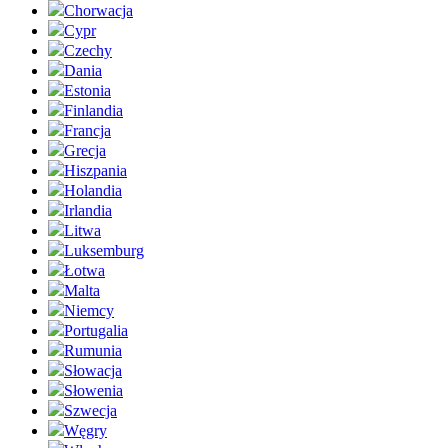
Chorwacja
Cypr
Czechy
Dania
Estonia
Finlandia
Francja
Grecja
Hiszpania
Holandia
Irlandia
Litwa
Luksemburg
Łotwa
Malta
Niemcy
Portugalia
Rumunia
Słowacja
Słowenia
Szwecja
Węgry