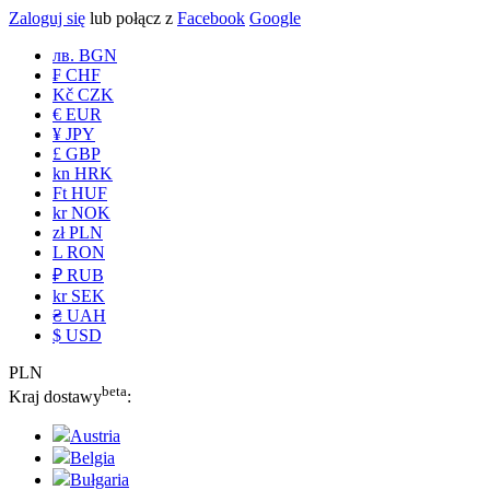
Zaloguj się
lub połącz z
Facebook
Google
лв. BGN
₣ CHF
Kč CZK
€ EUR
¥ JPY
£ GBP
kn HRK
Ft HUF
kr NOK
zł PLN
L RON
₽ RUB
kr SEK
₴ UAH
$ USD
PLN
beta
Kraj dostawy
:
Austria
Belgia
Bułgaria