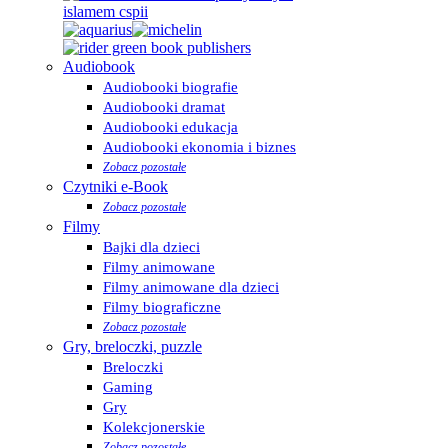
Audiobook
Audiobooki biografie
Audiobooki dramat
Audiobooki edukacja
Audiobooki ekonomia i biznes
Zobacz pozostałe
Czytniki e-Book
Zobacz pozostałe
Filmy
Bajki dla dzieci
Filmy animowane
Filmy animowane dla dzieci
Filmy biograficzne
Zobacz pozostałe
Gry, breloczki, puzzle
Breloczki
Gaming
Gry
Kolekcjonerskie
Zobacz pozostałe