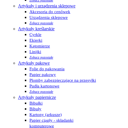
Zobacz pozostałe
Artykuły i urządzenia sklepowe
Akcesoria do cenówek
Urządzenia sklepowe
Zobacz pozostałe
Artykuły kreślarskie
Cyrkle
Ekierki
Kątomierze
Linijki
Zobacz pozostałe
Artykuły pakowe
Folie do pakowania
Papier pakowy
Plomby zabezpieczające na przesyłki
Pudła kartonowe
Zobacz pozostałe
Artykuły papiernicze
Bibułki
Bibuły
Kartony (arkusze)
Papier ciągły - składanki
komputerowe