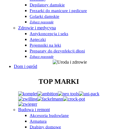
Depilatory damskie
Frezarki do manicure i pedicure
Golarki damskie
Zobacz pozostałe
Zdrowie i medycyna
Antykoncepcja i seks
Apteczki
Pojemniki na leki
Preparaty do dezynfekcji dłoni
Zobacz pozostałe
Dom i ogród
TOP MARKI
Budowa i remont
Akcesoria budowlane
Armatura
Drabiny domowe