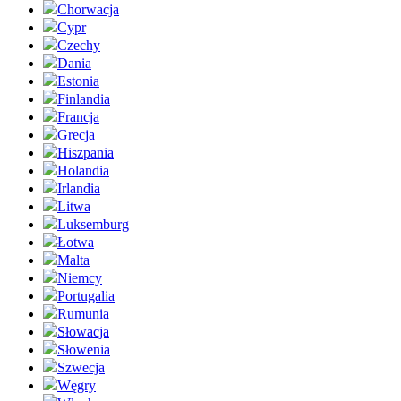
Chorwacja
Cypr
Czechy
Dania
Estonia
Finlandia
Francja
Grecja
Hiszpania
Holandia
Irlandia
Litwa
Luksemburg
Łotwa
Malta
Niemcy
Portugalia
Rumunia
Słowacja
Słowenia
Szwecja
Węgry