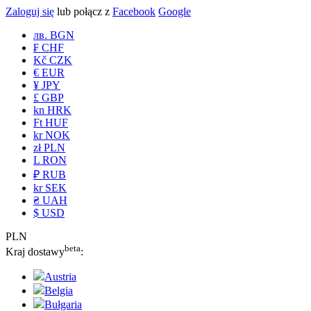
Zaloguj się
lub połącz z
Facebook
Google
лв. BGN
₣ CHF
Kč CZK
€ EUR
¥ JPY
£ GBP
kn HRK
Ft HUF
kr NOK
zł PLN
L RON
₽ RUB
kr SEK
₴ UAH
$ USD
PLN
beta
Kraj dostawy
:
Austria
Belgia
Bułgaria