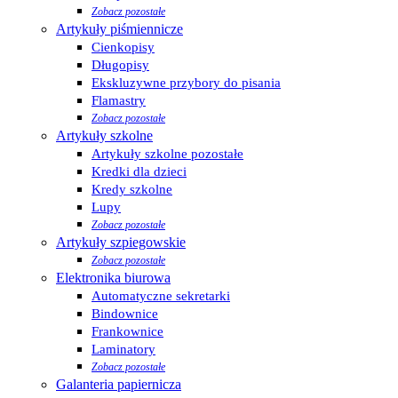
Zobacz pozostałe
Artykuły piśmiennicze
Cienkopisy
Długopisy
Ekskluzywne przybory do pisania
Flamastry
Zobacz pozostałe
Artykuły szkolne
Artykuły szkolne pozostałe
Kredki dla dzieci
Kredy szkolne
Lupy
Zobacz pozostałe
Artykuły szpiegowskie
Zobacz pozostałe
Elektronika biurowa
Automatyczne sekretarki
Bindownice
Frankownice
Laminatory
Zobacz pozostałe
Galanteria papiernicza