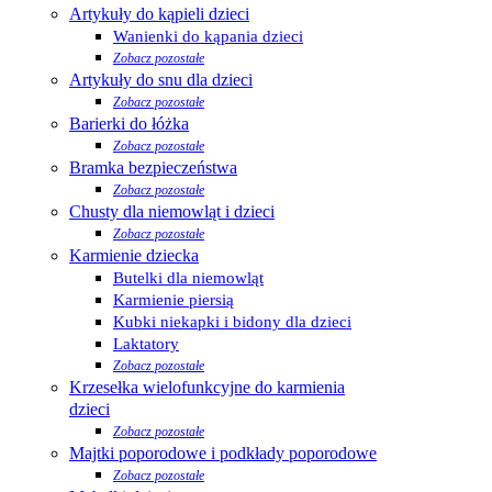
Artykuły do kąpieli dzieci
Wanienki do kąpania dzieci
Zobacz pozostałe
Artykuły do snu dla dzieci
Zobacz pozostałe
Barierki do łóżka
Zobacz pozostałe
Bramka bezpieczeństwa
Zobacz pozostałe
Chusty dla niemowląt i dzieci
Zobacz pozostałe
Karmienie dziecka
Butelki dla niemowląt
Karmienie piersią
Kubki niekapki i bidony dla dzieci
Laktatory
Zobacz pozostałe
Krzesełka wielofunkcyjne do karmienia
dzieci
Zobacz pozostałe
Majtki poporodowe i podkłady poporodowe
Zobacz pozostałe