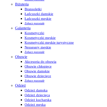
Biżuteria
Bransoletki
Łańcuszki damskie
Łańcuszki męskie
Zobacz pozostałe
Galanteria
Kosmetyczki
Kosmetyczki męskie
Kosmetyczki męskie turystyczne
Nessesery męskie
Zobacz pozostałe
Obuwie
Akcesoria do obuwia
Obuwie chłopięce
Obuwie damskie
Obuwie dziecięce
Zobacz pozostałe
Odzież
Odzież damska
Odzież dziecięca
Odzież kucharska
Odzież męska