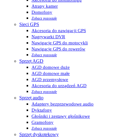
Atrapy kamer
Domofony
Zobacz pozostałe
Sieci GPS
Akcesoria do nawigacji GPS
Nagrywarki DVR
Nawigacje GPS do motocykli
Nawigacje GPS do rowerów
Zobacz pozostałe
Sprzęt AGD
AGD domowe duże
AGD domowe małe
AGD przemysłowe
Akcesoria do urządzeń AGD
Zobacz pozostałe
Sprzęt audio
Adaptery bezprzewodowe audio
Dyktafony
Głośniki i zestawy głośnikowe
Gramofony
Zobacz pozostałe
Sprzęt dyskotekowy