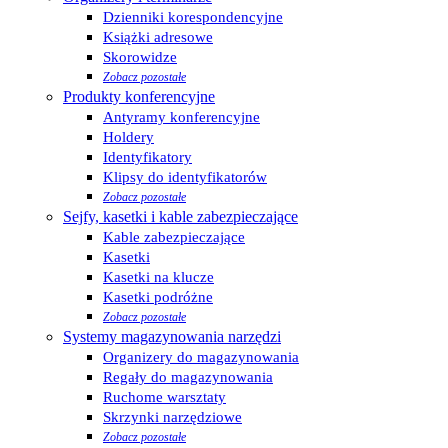
Dzienniki korespondencyjne
Książki adresowe
Skorowidze
Zobacz pozostałe
Produkty konferencyjne
Antyramy konferencyjne
Holdery
Identyfikatory
Klipsy do identyfikatorów
Zobacz pozostałe
Sejfy, kasetki i kable zabezpieczające
Kable zabezpieczające
Kasetki
Kasetki na klucze
Kasetki podróżne
Zobacz pozostałe
Systemy magazynowania narzędzi
Organizery do magazynowania
Regały do magazynowania
Ruchome warsztaty
Skrzynki narzędziowe
Zobacz pozostałe