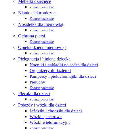
Mebelki dziecięce
Zobacz pozostałe
Nianie elektroniczne
Zobacz pozostałe
Nosidełka dla niemowląt
Zobacz pozostałe
Ochrona piersi
Zobacz pozostałe
Opieka dzieci i niemowląt
Zobacz pozostałe
Pielęgnacja i higiena dziecka
Nocniki i nakładki na sedes dla dzieci
Organizery do łazienki
Pampersy i pieluchomajtki dla dzieci
Pieluchy
Zobacz pozostałe
Plecaki dla dzieci
Zobacz pozostałe
Pojazdy i wózki dla dzieci
Jeździki i chodziki dla dzieci
Wózki spacerowe
Wózki wielofunkcyjne
Zobacz pozostałe