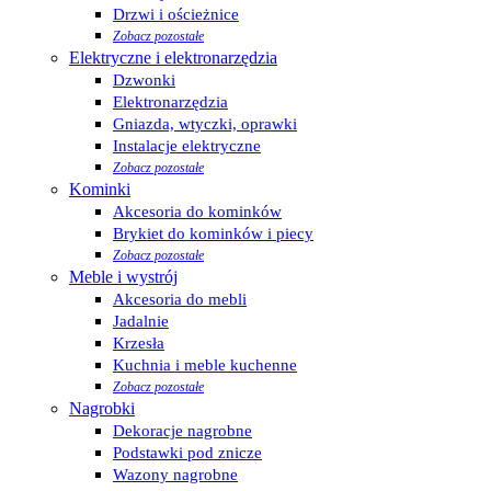
Drzwi i ościeżnice
Zobacz pozostałe
Elektryczne i elektronarzędzia
Dzwonki
Elektronarzędzia
Gniazda, wtyczki, oprawki
Instalacje elektryczne
Zobacz pozostałe
Kominki
Akcesoria do kominków
Brykiet do kominków i piecy
Zobacz pozostałe
Meble i wystrój
Akcesoria do mebli
Jadalnie
Krzesła
Kuchnia i meble kuchenne
Zobacz pozostałe
Nagrobki
Dekoracje nagrobne
Podstawki pod znicze
Wazony nagrobne