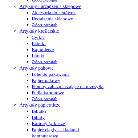
Zobacz pozostałe
Artykuły i urządzenia sklepowe
Akcesoria do cenówek
Urządzenia sklepowe
Zobacz pozostałe
Artykuły kreślarskie
Cyrkle
Ekierki
Kątomierze
Linijki
Zobacz pozostałe
Artykuły pakowe
Folie do pakowania
Papier pakowy
Plomby zabezpieczające na przesyłki
Pudła kartonowe
Zobacz pozostałe
Artykuły papiernicze
Bibułki
Bibuły
Kartony (arkusze)
Papier ciągły - składanki
komputerowe