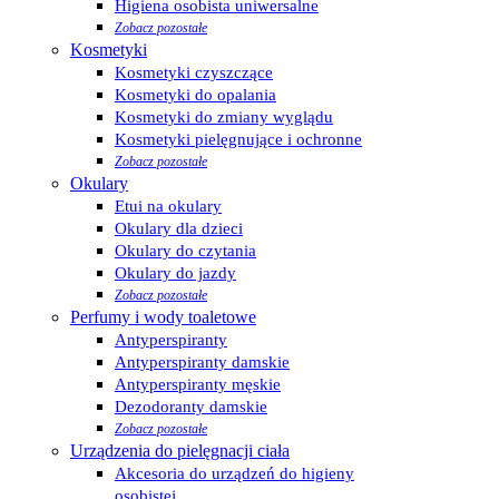
Higiena osobista uniwersalne
Zobacz pozostałe
Kosmetyki
Kosmetyki czyszczące
Kosmetyki do opalania
Kosmetyki do zmiany wyglądu
Kosmetyki pielęgnujące i ochronne
Zobacz pozostałe
Okulary
Etui na okulary
Okulary dla dzieci
Okulary do czytania
Okulary do jazdy
Zobacz pozostałe
Perfumy i wody toaletowe
Antyperspiranty
Antyperspiranty damskie
Antyperspiranty męskie
Dezodoranty damskie
Zobacz pozostałe
Urządzenia do pielęgnacji ciała
Akcesoria do urządzeń do higieny
osobistej