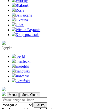
Włochy
Białoruś
Rosja
Szwajcarja
Ukraina
USA
Wielka Brytania
Kraje pozostałe
Język:
czeski
niemiecki
angielski
francuski
słowacki
ukraiński
Menu
Menu Close
Szukaj