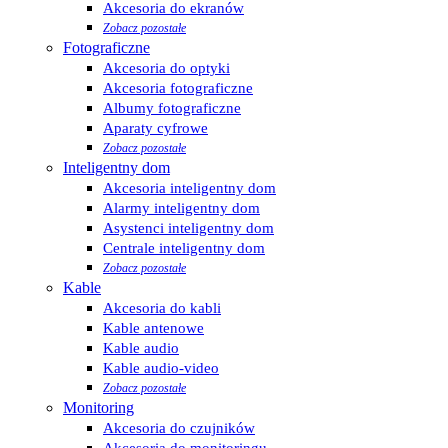
Akcesoria do ekranów
Zobacz pozostałe
Fotograficzne
Akcesoria do optyki
Akcesoria fotograficzne
Albumy fotograficzne
Aparaty cyfrowe
Zobacz pozostałe
Inteligentny dom
Akcesoria inteligentny dom
Alarmy inteligentny dom
Asystenci inteligentny dom
Centrale inteligentny dom
Zobacz pozostałe
Kable
Akcesoria do kabli
Kable antenowe
Kable audio
Kable audio-video
Zobacz pozostałe
Monitoring
Akcesoria do czujników
Akcesoria do monitoringu