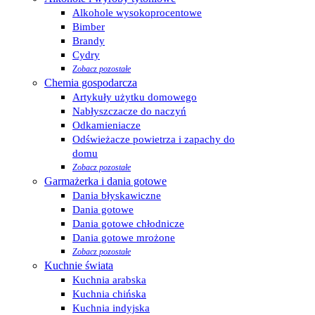
Alkohole wysokoprocentowe
Bimber
Brandy
Cydry
Zobacz pozostałe
Chemia gospodarcza
Artykuły użytku domowego
Nabłyszczacze do naczyń
Odkamieniacze
Odświeżacze powietrza i zapachy do
domu
Zobacz pozostałe
Garmażerka i dania gotowe
Dania błyskawiczne
Dania gotowe
Dania gotowe chłodnicze
Dania gotowe mrożone
Zobacz pozostałe
Kuchnie świata
Kuchnia arabska
Kuchnia chińska
Kuchnia indyjska