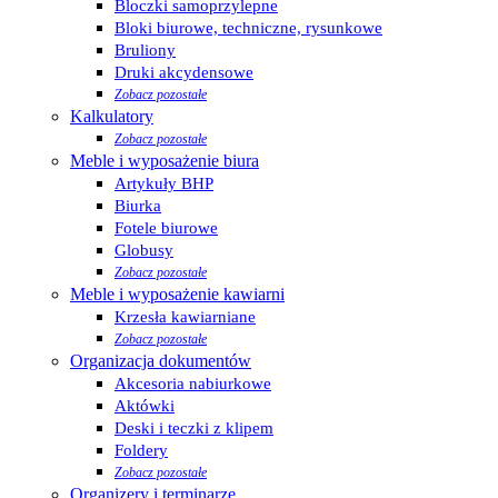
Bloczki samoprzylepne
Bloki biurowe, techniczne, rysunkowe
Bruliony
Druki akcydensowe
Zobacz pozostałe
Kalkulatory
Zobacz pozostałe
Meble i wyposażenie biura
Artykuły BHP
Biurka
Fotele biurowe
Globusy
Zobacz pozostałe
Meble i wyposażenie kawiarni
Krzesła kawiarniane
Zobacz pozostałe
Organizacja dokumentów
Akcesoria nabiurkowe
Aktówki
Deski i teczki z klipem
Foldery
Zobacz pozostałe
Organizery i terminarze