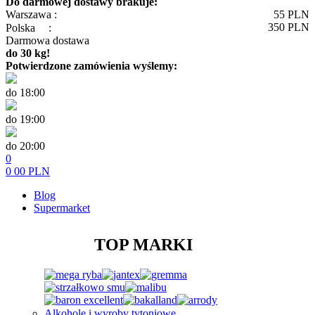
Do darmowej dostawy brakuje:
Warszawa :
55
PLN
350
PLN
Polska
:
Darmowa dostawa
do 30 kg!
Potwierdzone zamówienia wyślemy:
do 18:00
do 19:00
do 20:00
0
0
00
PLN
Blog
Supermarket
TOP MARKI
Alkohole i wyroby tytoniowe