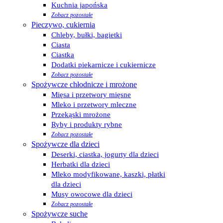
Kuchnia japońska
Zobacz pozostałe
Pieczywo, cukiernia
Chleby, bułki, bagietki
Ciasta
Ciastka
Dodatki piekarnicze i cukiernicze
Zobacz pozostałe
Spożywcze chłodnicze i mrożone
Mięsa i przetwory mięsne
Mleko i przetwory mleczne
Przekąski mrożone
Ryby i produkty rybne
Zobacz pozostałe
Spożywcze dla dzieci
Deserki, ciastka, jogurty dla dzieci
Herbatki dla dzieci
Mleko modyfikowane, kaszki, płatki
dla dzieci
Musy owocowe dla dzieci
Zobacz pozostałe
Spożywcze suche